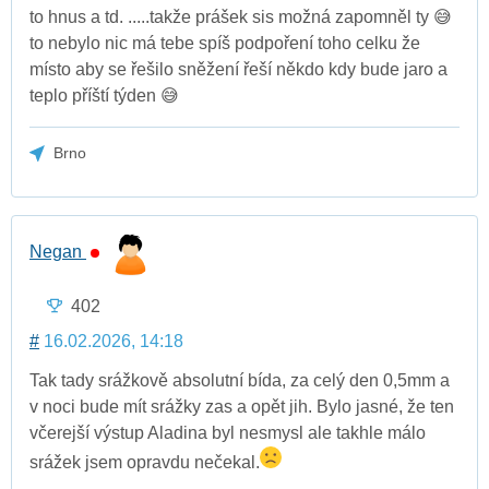
to hnus a td. .....takže prášek sis možná zapomněl ty 😅
to nebylo nic má tebe spíš podpoření toho celku že
místo aby se řešilo sněžení řeší někdo kdy bude jaro a
teplo příští týden 😅
Brno
Negan
402
#
16.02.2026, 14:18
Tak tady srážkově absolutní bída, za celý den 0,5mm a
v noci bude mít srážky zas a opět jih. Bylo jasné, že ten
včerejší výstup Aladina byl nesmysl ale takhle málo
srážek jsem opravdu nečekal.