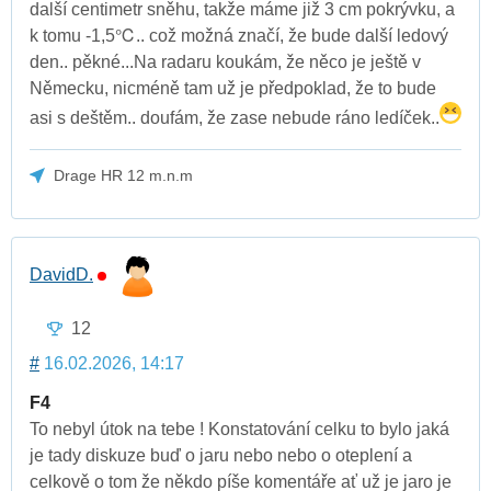
další centimetr sněhu, takže máme již 3 cm pokrývku, a
k tomu -1,5℃.. což možná značí, že bude další ledový
den.. pěkné...Na radaru koukám, že něco je ještě v
Německu, nicméně tam už je předpoklad, že to bude
asi s deštěm.. doufám, že zase nebude ráno ledíček..
Drage HR 12 m.n.m
DavidD.
12
#
16.02.2026, 14:17
F4
To nebyl útok na tebe ! Konstatování celku to bylo jaká
je tady diskuze buď o jaru nebo nebo o oteplení a
celkově o tom že někdo píše komentáře ať už je jaro je