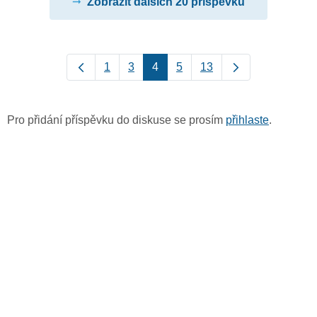
Zobrazit dalších 20 příspěvků
1
3
4
5
13
Pro přidání příspěvku do diskuse se prosím
přihlaste
.