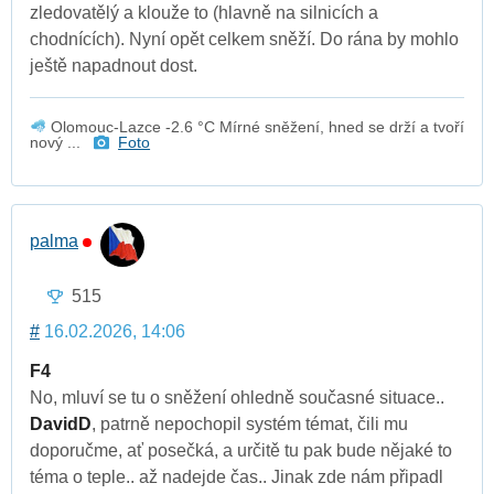
zledovatělý a klouže to (hlavně na silnicích a
chodnících). Nyní opět celkem sněží. Do rána by mohlo
ještě napadnout dost.
Olomouc-Lazce -2.6 °C Mírné sněžení, hned se drží a tvoří
nový ...
Foto
palma
515
#
16.02.2026, 14:06
F4
No, mluví se tu o sněžení ohledně současné situace..
DavidD
, patrně nepochopil systém témat, čili mu
doporučme, ať posečká, a určitě tu pak bude nějaké to
téma o teple.. až nadejde čas.. Jinak zde nám připadl