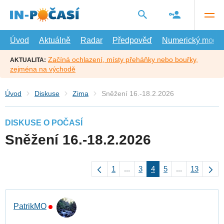
Přejít
na
hlavní
obsah
Úvod
Aktuálně
Radar
Předpověď
Numerický model
Začíná ochlazení, místy přeháňky nebo bouřky,
AKTUALITA:
zejména na východě
Úvod
Diskuse
Zima
Sněžení 16.-18.2.2026
DISKUSE O POČASÍ
Sněžení 16.-18.2.2026
1
...
3
4
5
...
13
PatrikMO