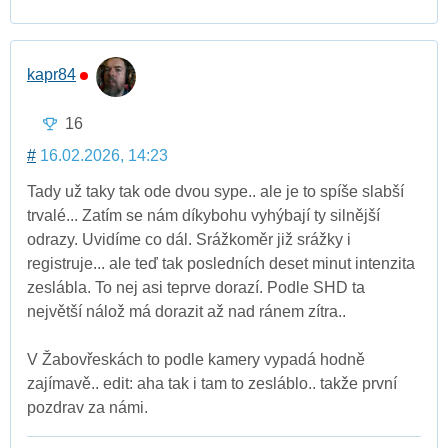
kapr84
16
#
16.02.2026, 14:23
Tady už taky tak ode dvou sype.. ale je to spíše slabší
trvalé... Zatím se nám díkybohu vyhýbají ty silnější
odrazy. Uvidíme co dál. Srážkoměr již srážky i
registruje... ale teď tak posledních deset minut intenzita
zeslábla. To nej asi teprve dorazí. Podle SHD ta
největší nálož má dorazit až nad ránem zítra..
V Žabovřeskách to podle kamery vypadá hodně
zajímavě.. edit: aha tak i tam to zesláblo.. takže první
pozdrav za námi.