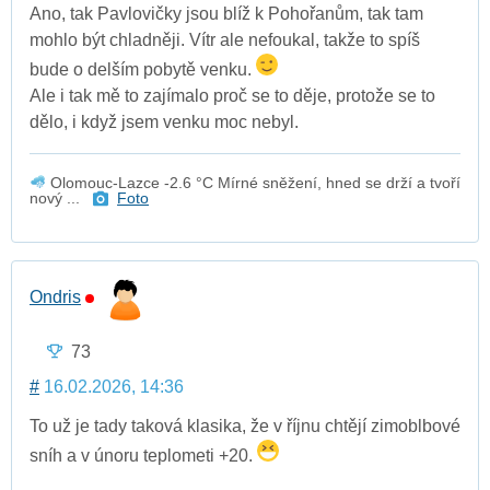
Ano, tak Pavlovičky jsou blíž k Pohořanům, tak tam
mohlo být chladněji. Vítr ale nefoukal, takže to spíš
bude o delším pobytě venku.
Ale i tak mě to zajímalo proč se to děje, protože se to
dělo, i když jsem venku moc nebyl.
Olomouc-Lazce -2.6 °C Mírné sněžení, hned se drží a tvoří
nový ...
Foto
Ondris
73
#
16.02.2026, 14:36
To už je tady taková klasika, že v říjnu chtějí zimoblbové
sníh a v únoru teplometi +20.