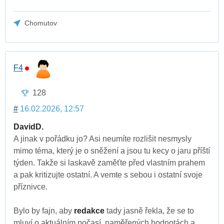
Chomutov
F4
128
#
16.02.2026, 12:57
DavidD.
A jinak v pořádku jo? Asi neumíte rozlišit nesmysly
mimo téma, který je o sněžení a jsou tu kecy o jaru příští
týden. Takže si laskavě zaměťte před vlastním prahem
a pak kritizujte ostatní. A vemte s sebou i ostatní svoje
příznivce.
Bylo by fajn, aby
redakce
tady jasně řekla, že se to
mluví o aktuálním počasí, naměřených hodnotách a