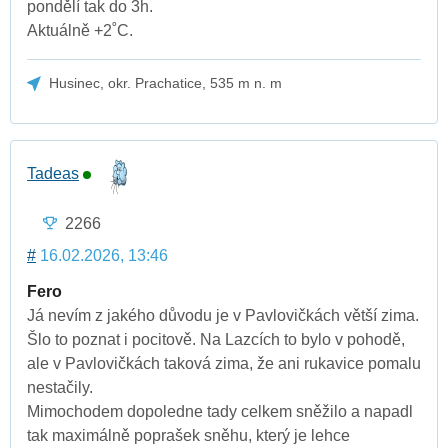
pondělí tak do 3h.
Aktuálně +2˚C.
Husinec, okr. Prachatice, 535 m n. m
Tadeas
2266
#
16.02.2026, 13:46
Fero
Já nevím z jakého důvodu je v Pavlovičkách větší zima.
Šlo to poznat i pocitově. Na Lazcích to bylo v pohodě,
ale v Pavlovičkách taková zima, že ani rukavice pomalu
nestačily.
Mimochodem dopoledne tady celkem sněžilo a napadl
tak maximálně poprašek sněhu, který je lehce