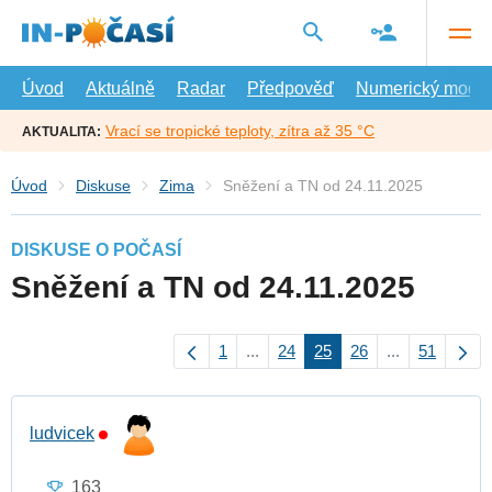
Přejít
na
hlavní
obsah
Úvod
Aktuálně
Radar
Předpověď
Numerický model
Vrací se tropické teploty, zítra až 35 °C
AKTUALITA:
Úvod
Diskuse
Zima
Sněžení a TN od 24.11.2025
DISKUSE O POČASÍ
Sněžení a TN od 24.11.2025
1
...
24
25
26
...
51
ludvicek
163