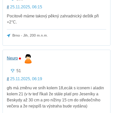
#
25.11.2025, 06:15
Pocitově máme takový pěkný zahradnický deštík při
+2°C.
Brno - Jih, 200 m.n.m.
Neuro
51
#
25.11.2025, 06:19
gfs má změnu ve sníh kolem 18,ecák s iconem i aladin
kolem 21 (v tv teď říkali že stále platí pro Jeseníky a
Beskydy až 30 cm a pro nížiny 15 cm do středečního
večera a že nejspíš ta výstraha bude vydána)