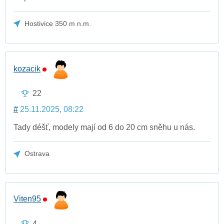
Hostivice 350 m n.m.
kozacik
22
#
25.11.2025, 08:22
Tady déšť, modely mají od 6 do 20 cm sněhu u nás.
Ostrava
Viten95
4