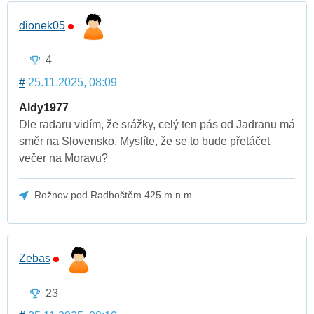
dionek05
4
#
25.11.2025, 08:09
Aldy1977
Dle radaru vidím, že srážky, celý ten pás od Jadranu má
směr na Slovensko. Myslíte, že se to bude přetáčet
večer na Moravu?
Rožnov pod Radhoštěm 425 m.n.m.
Zebas
23