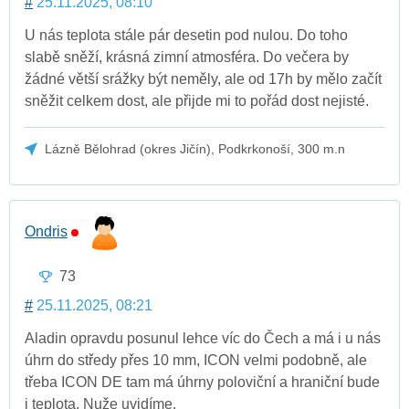
#
25.11.2025, 08:10
U nás teplota stále pár desetin pod nulou. Do toho
slabě sněží, krásná zimní atmosféra. Do večera by
žádné větší srážky být neměly, ale od 17h by mělo začít
sněžit celkem dost, ale přijde mi to pořád dost nejisté.
Lázně Bělohrad (okres Jičín), Podkrkonoší, 300 m.n
Ondris
73
#
25.11.2025, 08:21
Aladin opravdu posunul lehce víc do Čech a má i u nás
úhrn do středy přes 10 mm, ICON velmi podobně, ale
třeba ICON DE tam má úhrny poloviční a hraniční bude
i teplota. Nuže uvidíme.