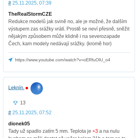
#
25.11.2025, 07:39
TheRealStormCZE
Redukce modelů jak svině no, ale je možné, že dalším
výstupem zas srážky vrátí. Prostě se neví přesně, sněžit
nějakým způsobem může klidně i na severozapade
Čech, kam modely nedávají srážky. (kromě hor)
https://www.youtube.com/watch?v=oERfuOlU_o4
Leknín.
13
#
25.11.2025, 07:52
dionek05
Tady už spadlo zatím 5 mm. Teplota je
+3
a na nulu