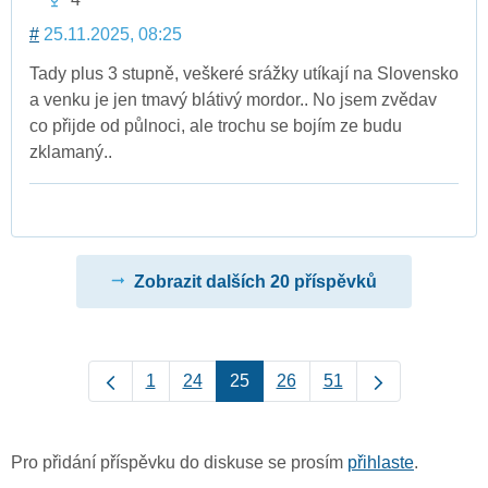
#
25.11.2025, 08:25
Tady plus 3 stupně, veškeré srážky utíkají na Slovensko
a venku je jen tmavý blátivý mordor.. No jsem zvědav
co přijde od půlnoci, ale trochu se bojím ze budu
zklamaný..
Zobrazit dalších 20 příspěvků
1
24
25
26
51
Pro přidání příspěvku do diskuse se prosím
přihlaste
.