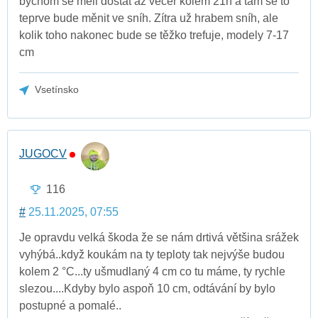
bychom se měli dostat až večer kolem 21h a tam se to
teprve bude měnit ve sníh. Zítra už hrabem sníh, ale
kolik toho nakonec bude se těžko trefuje, modely 7-17
cm
Vsetínsko
JUGOCV
116
#
25.11.2025, 07:55
Je opravdu velká škoda že se nám drtivá většina srážek
vyhýbá..když koukám na ty teploty tak nejvýše budou
kolem 2 °C...ty ušmudlaný 4 cm co tu máme, ty rychle
slezou....Kdyby bylo aspoň 10 cm, odtávání by bylo
postupné a pomalé..