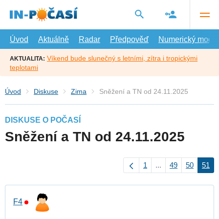
Přejít
na
hlavní
obsah
Úvod
Aktuálně
Radar
Předpověď
Numerický model
Víkend bude slunečný s letními, zítra i tropickými
AKTUALITA:
teplotami
Úvod
Diskuse
Zima
Sněžení a TN od 24.11.2025
DISKUSE O POČASÍ
Sněžení a TN od 24.11.2025
1
...
49
50
51
F4