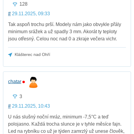
128
#
29.11.2025, 09:33
Tak aspoň trochu prší. Modely nám jako obvykle přály
minimum srážek a už spadly 3 mm. Akorát ty teploty
jsou otřesný. Celou noc nad 0 a zkraje večera vichr.
Klášterec nad Ohří
chatar
3
#
29.11.2025, 10:43
U nás slušný noční mráz, minimum -7,5°C a teď
polojasno. Každá trocha slunce je v tyhle měsíce fajn.
Led na rybníku co už je týden zamrzlý už unese člověk,