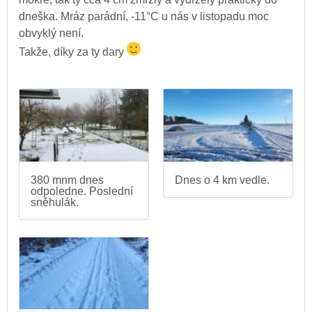
dneška. Mráz parádní, -11°C u nás v listopadu moc
obvyklý není.
Takže, díky za ty dary
380 mnm dnes
Dnes o 4 km vedle.
odpoledne. Poslední
sněhulák.