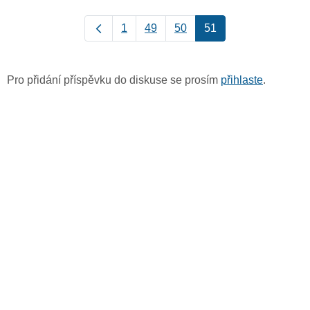
1
49
50
51
Pro přidání příspěvku do diskuse se prosím
přihlaste
.