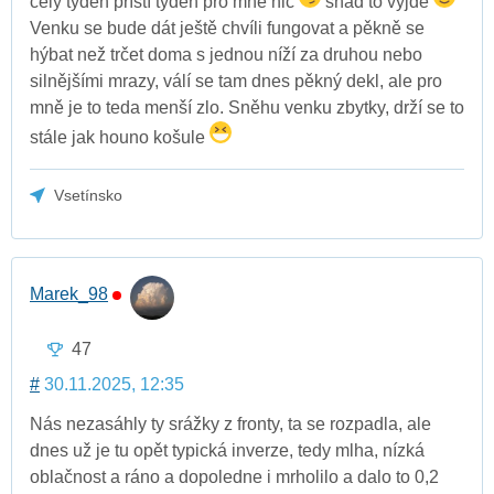
celý týden příští týden pro mně nic
snad to vyjde
Venku se bude dát ještě chvíli fungovat a pěkně se
hýbat než trčet doma s jednou níží za druhou nebo
silnějšími mrazy, válí se tam dnes pěkný dekl, ale pro
mně je to teda menší zlo. Sněhu venku zbytky, drží se to
stále jak houno košule
Vsetínsko
Marek_98
47
#
30.11.2025, 12:35
Nás nezasáhly ty srážky z fronty, ta se rozpadla, ale
dnes už je tu opět typická inverze, tedy mlha, nízká
oblačnost a ráno a dopoledne i mrholilo a dalo to 0,2