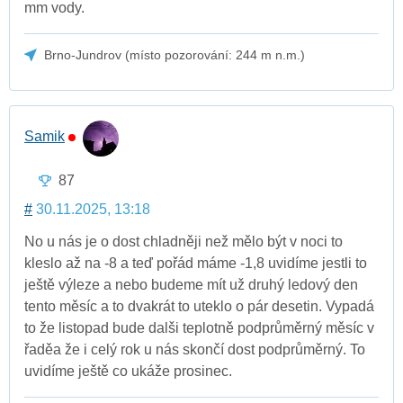
mm vody.
Brno-Jundrov (místo pozorování: 244 m n.m.)
Samik
87
#
30.11.2025, 13:18
No u nás je o dost chladněji než mělo být v noci to
kleslo až na -8 a teď pořád máme -1,8 uvidíme jestli to
ještě výleze a nebo budeme mít už druhý ledový den
tento měsíc a to dvakrát to uteklo o pár desetin. Vypadá
to že listopad bude dalši teplotně podprůměrný měsíc v
řaděa že i celý rok u nás skončí dost podprůměrný. To
uvidíme ještě co ukáže prosinec.