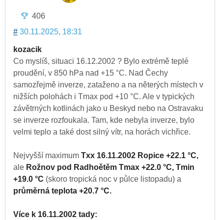
406
#
30.11.2025, 18:31
kozacik
Co myslíš, situaci 16.12.2002 ? Bylo extrémě teplé
proudění, v 850 hPa nad +15 °C. Nad Čechy
samozřejmě inverze, zataženo a na něterých místech v
nižších polohách i Tmax pod +10 °C. Ale v typických
závětrných kotlinách jako u Beskyd nebo na Ostravaku
se inverze rozfoukala. Tam, kde nebyla inverze, bylo
velmi teplo a také dost silný vítr, na horách vichřice.
Nejvyšší maximum
Txx 16.11.2002 Ropice +22.1 °C,
ale
Rožnov pod Radhoětěm Tmax +22.0 °C, Tmin
+19.0 °C
(skoro tropická noc v půlce listopadu) a
průměrná teplota +20.7 °C.
Více k 16.11.2002 tady: