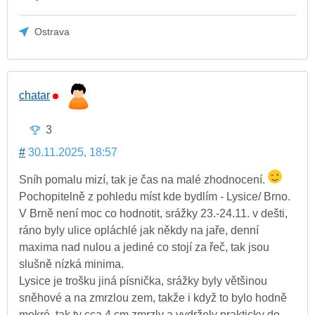
Ostrava
chatar
3
#
30.11.2025, 18:57
Sníh pomalu mizí, tak je čas na malé zhodnocení.
Pochopitelně z pohledu míst kde bydlím - Lysice/ Brno.
V Brně není moc co hodnotit, srážky 23.-24.11. v dešti,
ráno byly ulice opláchlé jak někdy na jaře, denní
maxima nad nulou a jediné co stojí za řeč, tak jsou
slušně nízká minima.
Lysice je trošku jiná písnička, srážky byly většinou
sněhové a na zmrzlou zem, takže i když to bylo hodně
mokré, tak ty cca 4 cm zmrzly a vydržely prakticky do