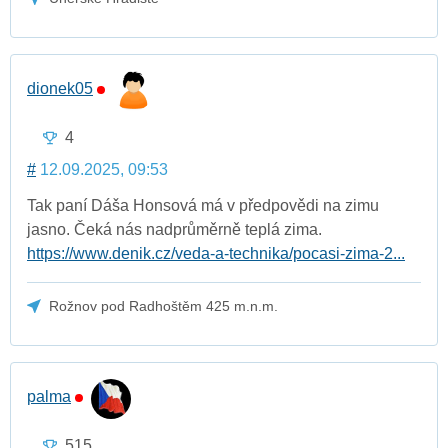
dionek05
4
#
12.09.2025, 09:53
Tak paní Dáša Honsová má v předpovědi na zimu
jasno. Čeká nás nadprůměrně teplá zima.
https://www.denik.cz/veda-a-technika/pocasi-zima-2...
Rožnov pod Radhoštěm 425 m.n.m.
palma
515