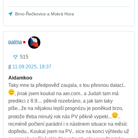
Brno-Řečkovice a Mokrá Hora
palma
515
#
11.09.2025, 18:37
Aidamkoo
Taky mne ta předpověď zaujala, s tou přesnou datací..
, jinak jsem koukal na aer.com.. a Judah tam má
predikci z 8.9.... pěkně rozebráno, a jak tam taky
píše...že na nějakou lepší prognózu je poněkud brzo,
protože třeba minulý rok nás PV pěkně vypekl...
..
nicméně počtení parádní i s nástinem situace na měsíc
dopředu.. Koukal jsem na PV.. sice na konci výhledu už