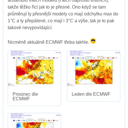
ansámblů všech modelů (i těch naprosto tristních),
takže těžko říct jak to je přesné. Ono když se tam
průměrují ty přesnější modely co mají odchylku max do
1°C a ty přepálené, co mají i 3°C a výše, tak je to pak
takové nevypovídající.
Nicméně aktuálně ECMWF třeba takhle.
Prosinec dle
Leden dle ECMWF
ECMWF