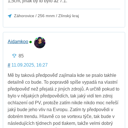
1,5cm, jinak by to bylo až 7.1.
Záhorovice / 256 mnm / Zlínský kraj
Aidamkoo
85
#
11.09.2025, 16:27
Mě by taková předpověď zajímala kde se psalo takhle
detailně co bude. To popravdě spíše vypadá na vlastní
předpověď než přejatá z jiných zdrojů. A určitě pokud to
bylo v nějakých předpovědích, tak jaký vidí ten zdroj
ochlazení od PV, protože zatím nikde nikdo moc neřeší
jaký bude jeho vliv na Evropu. Zatím ty předpovědi v
dobrém trendu. Hlavně co se vortexu týče, tak bude v
následujících týdnech pod tlakem, takže velmi dobrý