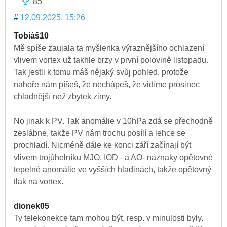
85
#
12.09.2025, 15:26
Tobiáš10
Mě spíše zaujala ta myšlenka výraznějšího ochlazení
vlivem vortex už takhle brzy v první polovině listopadu.
Tak jestli k tomu máš nějaký svůj pohled, protože
nahoře nám píšeš, že nechápeš, že vidíme prosinec
chladnější než zbytek zimy.
No jinak k PV. Tak anomálie v 10hPa zdá se přechodně
zeslábne, takže PV nám trochu posílí a lehce se
prochladí. Nicméně dále ke konci září začínají být
vlivem trojúhelníku MJO, IOD - a AO- náznaky opětovné
tepelné anomálie ve vyšších hladinách, takže opětovný
tlak na vortex.
dionek05
Ty telekonekce tam mohou být, resp. v minulosti byly.