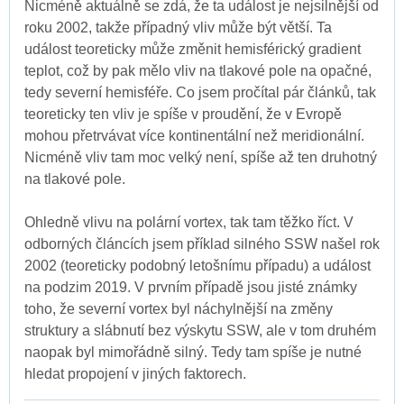
Nicméně aktuálně se zdá, že ta událost je nejsilnější od
roku 2002, takže případný vliv může být větší. Ta
událost teoreticky může změnit hemisférický gradient
teplot, což by pak mělo vliv na tlakové pole na opačné,
tedy severní hemisféře. Co jsem pročítal pár článků, tak
teoreticky ten vliv je spíše v proudění, že v Evropě
mohou přetrvávat více kontinentální než meridionální.
Nicméně vliv tam moc velký není, spíše až ten druhotný
na tlakové pole.
Ohledně vlivu na polární vortex, tak tam těžko říct. V
odborných článcích jsem příklad silného SSW našel rok
2002 (teoreticky podobný letošnímu případu) a událost
na podzim 2019. V prvním případě jsou jisté známky
toho, že severní vortex byl náchylnější na změny
struktury a slábnutí bez výskytu SSW, ale v tom druhém
naopak byl mimořádně silný. Tedy tam spíše je nutné
hledat propojení v jiných faktorech.