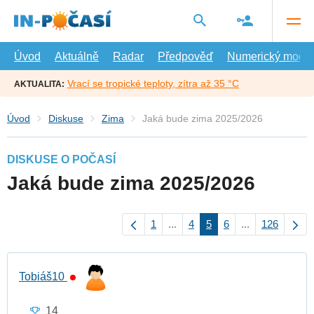
Přejít
na
hlavní
obsah
Úvod
Aktuálně
Radar
Předpověď
Numerický model
Vrací se tropické teploty, zítra až 35 °C
AKTUALITA:
Úvod
Diskuse
Zima
Jaká bude zima 2025/2026
DISKUSE O POČASÍ
Jaká bude zima 2025/2026
1
...
4
5
6
...
126
Tobiáš10
14