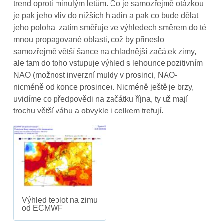
trend oproti minulým letům. Co je samozřejmě otázkou
je pak jeho vliv do nižších hladin a pak co bude dělat
jeho poloha, zatím směřuje ve výhledech směrem do té
mnou propagované oblasti, což by přineslo
samozřejmě větší šance na chladnější začátek zimy,
ale tam do toho vstupuje výhled s lehounce pozitivním
NAO (možnost inverzní muldy v prosinci, NAO-
nicméně od konce prosince). Nicméně ještě je brzy,
uvidíme co předpovědi na začátku října, ty už mají
trochu větší váhu a obvykle i celkem trefují.
Výhled teplot na zimu
od ECMWF