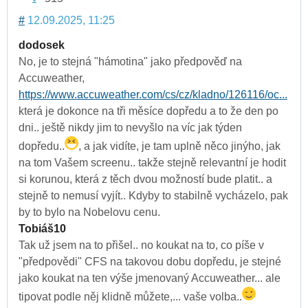
#
12.09.2025, 11:25
dodosek
No, je to stejná "hámotina" jako předpověď na
Accuweather,
https://www.accuweather.com/cs/cz/kladno/126116/oc...
která je dokonce na tři měsíce dopředu a to že den po
dni.. ještě nikdy jim to nevyšlo na víc jak týden
dopředu..
, a jak vidíte, je tam uplně něco jinýho, jak
na tom Vašem screenu.. takže stejně relevantní je hodit
si korunou, která z těch dvou možností bude platit.. a
stejně to nemusí vyjít.. Kdyby to stabilně vycházelo, pak
by to bylo na Nobelovu cenu.
Tobiáš10
Tak už jsem na to přišel.. no koukat na to, co píše v
"předpovědi" CFS na takovou dobu dopředu, je stejné
jako koukat na ten výše jmenovaný Accuweather... ale
tipovat podle něj klidně můžete,... vaše volba..