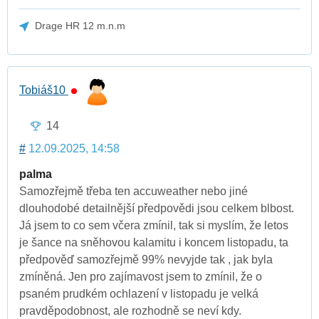
Drage HR 12 m.n.m
Tobiáš10
14
#
12.09.2025, 14:58
palma
Samozřejmě třeba ten accuweather nebo jiné
dlouhodobé detailnější předpovědi jsou celkem blbost.
Já jsem to co sem včera zmínil, tak si myslím, že letos
je šance na sněhovou kalamitu i koncem listopadu, ta
předpověď samozřejmě 99% nevyjde tak , jak byla
zmíněná. Jen pro zajímavost jsem to zmínil, že o
psaném prudkém ochlazení v listopadu je velká
pravděpodobnost, ale rozhodně se neví kdy.