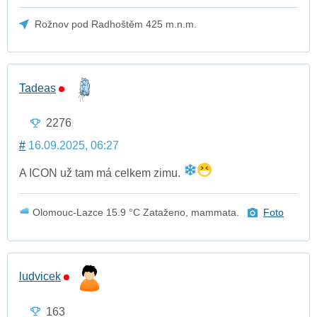
Rožnov pod Radhoštěm 425 m.n.m.
Tadeas
2276
#
16.09.2025, 06:27
A ICON už tam má celkem zimu.
Olomouc-Lazce 15.9 °C Zataženo, mammata.
Foto
ludvicek
163