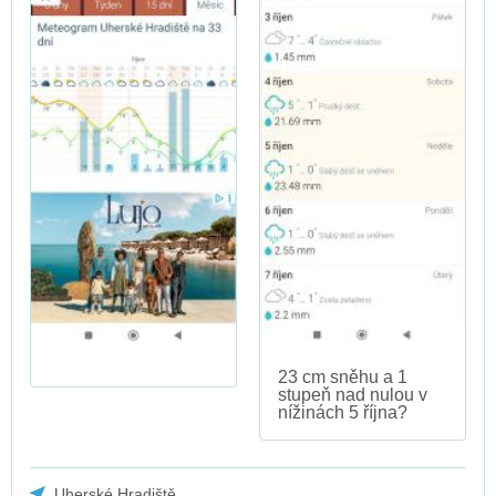
23 cm sněhu a 1
stupeň nad nulou v
nížinách 5 října?
Uherské Hradiště