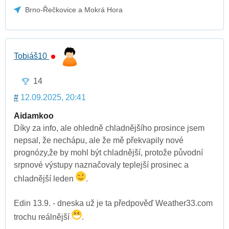
Brno-Řečkovice a Mokrá Hora
Tobiáš10
14
#
12.09.2025, 20:41
Aidamkoo
Díky za info, ale ohledně chladnějšího prosince jsem
nepsal, že nechápu, ale že mě překvapily nové
prognózy,že by mohl být chladnější, protože původní
srpnové výstupy naznačovaly teplejší prosinec a
chladnější leden
.
Edin 13.9. - dneska už je ta předpověď Weather33.com
trochu reálnější
.