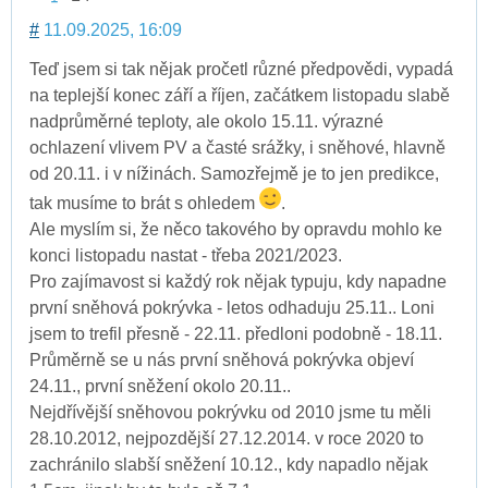
#
11.09.2025, 16:09
Teď jsem si tak nějak pročetl různé předpovědi, vypadá
na teplejší konec září a říjen, začátkem listopadu slabě
nadprůměrné teploty, ale okolo 15.11. výrazné
ochlazení vlivem PV a časté srážky, i sněhové, hlavně
od 20.11. i v nížinách. Samozřejmě je to jen predikce,
tak musíme to brát s ohledem
.
Ale myslím si, že něco takového by opravdu mohlo ke
konci listopadu nastat - třeba 2021/2023.
Pro zajímavost si každý rok nějak typuju, kdy napadne
první sněhová pokrývka - letos odhaduju 25.11.. Loni
jsem to trefil přesně - 22.11. předloni podobně - 18.11.
Průměrně se u nás první sněhová pokrývka objeví
24.11., první sněžení okolo 20.11..
Nejdřívější sněhovou pokrývku od 2010 jsme tu měli
28.10.2012, nejpozdější 27.12.2014. v roce 2020 to
zachránilo slabší sněžení 10.12., kdy napadlo nějak