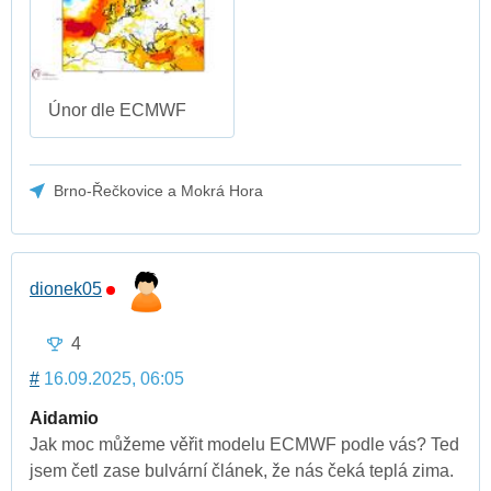
Únor dle ECMWF
Brno-Řečkovice a Mokrá Hora
dionek05
4
#
16.09.2025, 06:05
Aidamio
Jak moc můžeme věřit modelu ECMWF podle vás? Ted
jsem četl zase bulvární článek, že nás čeká teplá zima.