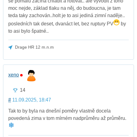
se pomalu začíná chladit a rotovat.. ale vyvodit z toho
moc nejde, základ tlaku na něj, do budoucna, je tam
teda taky zachován..holt je to asi jediná zimní naděje..
posledních tak deset, dvanáct let, bez ruptury PV
by
to asi bylo špatné..
Drage HR 12 m.n.m
xeno
14
#
11.09.2025, 18:47
Tak to by byla na dnešní poměry vlastně docela
povedená zima v tom mírném nadprůměru až průměru.