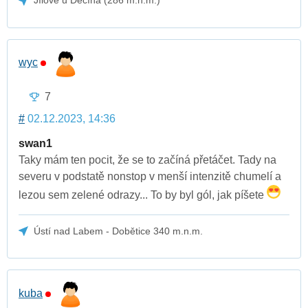
Jílové u Děčína (286 m.n.m.)
wyc
7
#
02.12.2023, 14:36
swan1
Taky mám ten pocit, že se to začíná přetáčet. Tady na
severu v podstatě nonstop v menší intenzitě chumelí a
lezou sem zelené odrazy... To by byl gól, jak píšete
Ústí nad Labem - Dobětice 340 m.n.m.
kuba