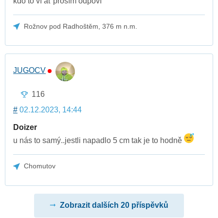
kdo to ví ať prosím odpoví
Rožnov pod Radhoštěm, 376 m n.m.
JUGOCV
116
#
02.12.2023, 14:44
Doizer
u nás to samý..jestli napadlo 5 cm tak je to hodně
Chomutov
Zobrazit dalších 20 příspěvků