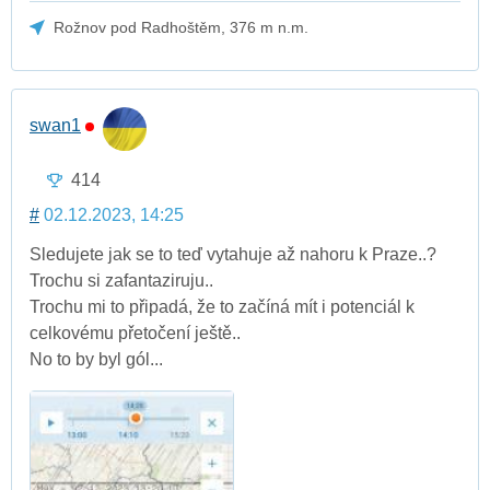
Rožnov pod Radhoštěm, 376 m n.m.
swan1
414
#
02.12.2023, 14:25
Sledujete jak se to teď vytahuje až nahoru k Praze..?
Trochu si zafantaziruju..
Trochu mi to připadá, že to začíná mít i potenciál k
celkovému přetočení ještě..
No to by byl gól...