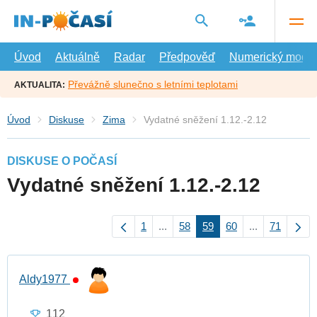
Přejít
na
hlavní
obsah
Úvod
Aktuálně
Radar
Předpověď
Numerický model
Převážně slunečno s letními teplotami
AKTUALITA:
Úvod
Diskuse
Zima
Vydatné sněžení 1.12.-2.12
DISKUSE O POČASÍ
Vydatné sněžení 1.12.-2.12
1
...
58
59
60
...
71
Aldy1977
112