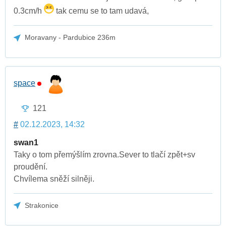
0.3cm/h
tak cemu se to tam udavá,
Moravany - Pardubice 236m
space
121
#
02.12.2023, 14:32
swan1
Taky o tom přemýšlím zrovna.Sever to tlačí zpět+sv
proudění.
Chvílema sněží silněji.
Strakonice