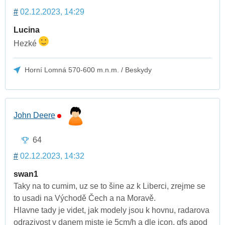
#
02.12.2023, 14:29
Lucina
Hezké
Horní Lomná 570-600 m.n.m. / Beskydy
John Deere
64
#
02.12.2023, 14:32
swan1
Taky na to cumim, uz se to šine az k Liberci, zrejme se
to usadi na Východě Čech a na Moravě.
Hlavne tady je videt, jak modely jsou k hovnu, radarova
odrazivost v danem miste je 5cm/h a dle icon, gfs apod