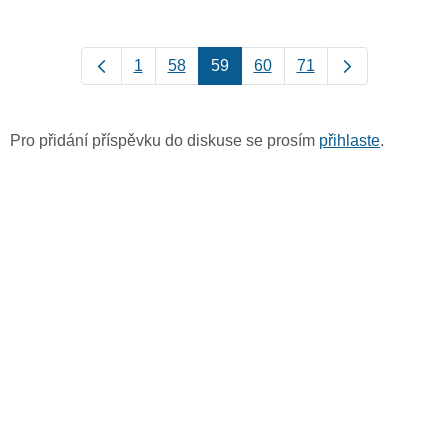
1
58
59
60
71
Pro přidání příspěvku do diskuse se prosím
přihlaste
.