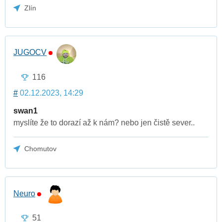
Zlín
JUGOCV
116
#
02.12.2023, 14:29
swan1
myslíte že to dorazí až k nám? nebo jen čistě sever..
Chomutov
Neuro
51