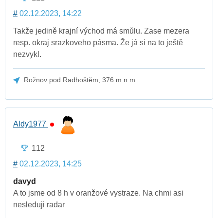
#
02.12.2023, 14:22
Takže jedině krajní východ má smůlu. Zase mezera
resp. okraj srazkoveho pásma. Že já si na to ještě
nezvykl.
Rožnov pod Radhoštěm, 376 m n.m.
Aldy1977
112
#
02.12.2023, 14:25
davyd
A to jsme od 8 h v oranžové vystraze. Na chmi asi
nesleduji radar