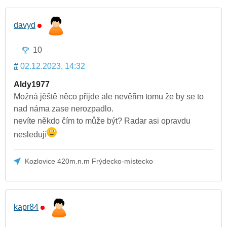
davyd
10
#
02.12.2023, 14:32
Aldy1977
Možná jěště něco přijde ale nevěřim tomu že by se to
nad náma zase nerozpadlo.
nevíte někdo čím to může být? Radar asi opravdu
nesledují
Kozlovice 420m.n.m Frýdecko-místecko
kapr84