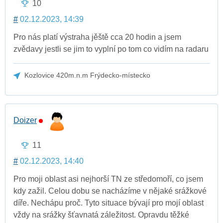
10
#
02.12.2023, 14:39
Pro nás platí výstraha jěště cca 20 hodin a jsem
zvědavy jestli se jim to vyplní po tom co vidím na radaru
Kozlovice 420m.n.m Frýdecko-místecko
Doizer
11
#
02.12.2023, 14:40
Pro moji oblast asi nejhorší TN ze středomoří, co jsem
kdy zažil. Celou dobu se nacházíme v nějaké srážkové
díře. Nechápu proč. Tyto situace bývají pro mojí oblast
vždy na srážky šťavnatá záležitost. Opravdu těžké