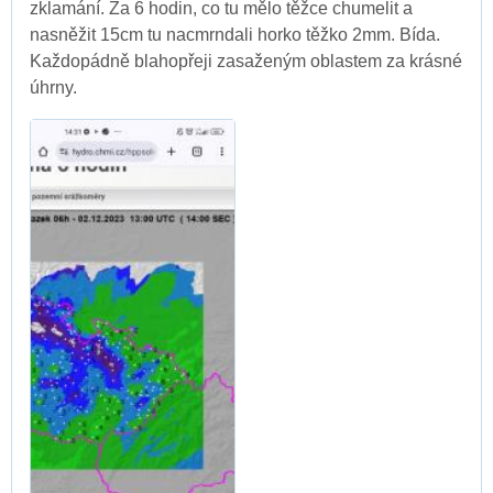
zklamání. Za 6 hodin, co tu mělo těžce chumelit a
nasněžit 15cm tu nacmrndali horko těžko 2mm. Bída.
Každopádně blahopřeji zasaženým oblastem za krásné
úhrny.