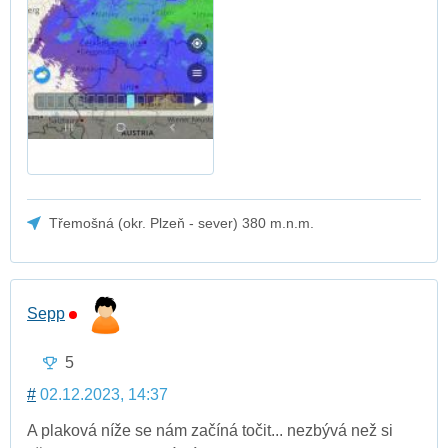
Třemošná (okr. Plzeň - sever) 380 m.n.m.
Sepp
5
#
02.12.2023, 14:37
A plaková níže se nám začíná točit... nezbývá než si