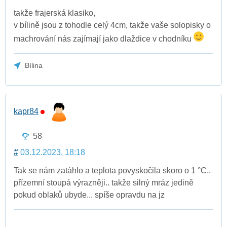
takže frajerská klasiko,
v bílině jsou z tohodle celý 4cm, takže vaše solopisky o
machrování nás zajímají jako dlaždice v chodníku
Bílina
kapr84
58
#
03.12.2023, 18:18
Tak se nám zatáhlo a teplota povyskočila skoro o 1 °C..
přízemní stoupá výrazněji.. takže silný mráz jedině
pokud oblaků ubyde... spíše opravdu na jz