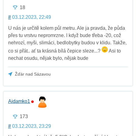
18
#
03.12.2023, 22:49
U nás je určitě kolem půl metru. Ale ja pravda, že půda
přes tu vrstvu nepromrzne. I když bude třeba -20, což
nehrozí, myši, slimáci, bedlobytky budou v klidu. Takže,
co si přát.. ať ta krásná bílá čepice sleze...?
Asi to
nechat osudu, nějak bylo, nějak bude
Žďár nad Sázavou
Aidamko1
173
#
03.12.2023, 23:29