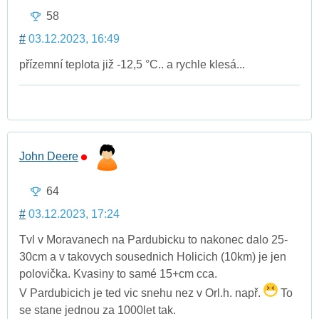
58
#
03.12.2023, 16:49
přízemní teplota již -12,5 °C.. a rychle klesá...
John Deere
64
#
03.12.2023, 17:24
Tvl v Moravanech na Pardubicku to nakonec dalo 25-
30cm a v takovych sousednich Holicich (10km) je jen
polovička. Kvasiny to samé 15+cm cca.
V Pardubicich je ted vic snehu nez v Orl.h. např.
To
se stane jednou za 1000let tak.