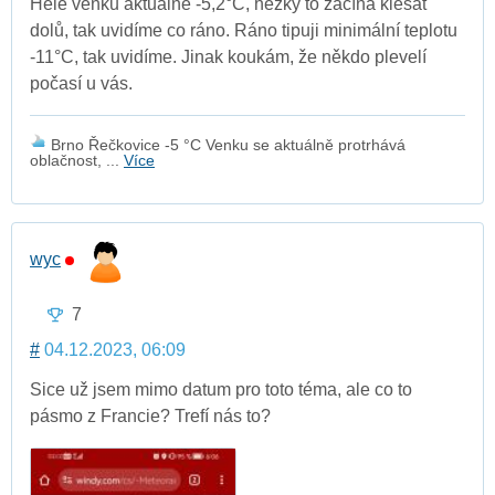
Hele venku aktuálně -5,2°C, hezky to začíná klesat
dolů, tak uvidíme co ráno. Ráno tipuji minimální teplotu
-11°C, tak uvidíme. Jinak koukám, že někdo plevelí
počasí u vás.
Brno Řečkovice -5 °C Venku se aktuálně protrhává
oblačnost, ...
Více
wyc
7
#
04.12.2023, 06:09
Sice už jsem mimo datum pro toto téma, ale co to
pásmo z Francie? Trefí nás to?