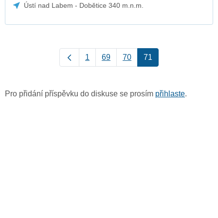
Ústí nad Labem - Dobětice 340 m.n.m.
1
69
70
71
Pro přidání příspěvku do diskuse se prosím
přihlaste
.