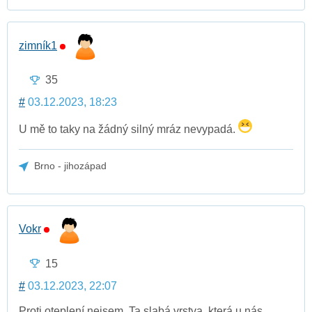
zimník1
35
#
03.12.2023, 18:23
U mě to taky na žádný silný mráz nevypadá.
Brno - jihozápad
Vokr
15
#
03.12.2023, 22:07
Proti oteplení nejsem. Ta slabá vrstva, která u nás