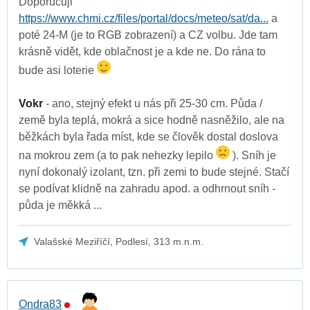
Doporučuji
https://www.chmi.cz/files/portal/docs/meteo/sat/da...
a
poté 24-M (je to RGB zobrazení) a CZ volbu. Jde tam
krásně vidět, kde oblačnost je a kde ne. Do rána to
bude asi loterie
Vokr
- ano, stejný efekt u nás při 25-30 cm. Půda /
země byla teplá, mokrá a sice hodně nasněžilo, ale na
běžkách byla řada míst, kde se člověk dostal doslova
na mokrou zem (a to pak nehezky lepilo
). Sníh je
nyní dokonalý izolant, tzn. při zemi to bude stejné. Stačí
se podívat klidně na zahradu apod. a odhrnout sníh -
půda je měkká ...
Valašské Meziříčí, Podlesí, 313 m.n.m.
Ondra83