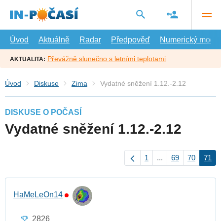
Přejít
na
hlavní
obsah
Úvod
Aktuálně
Radar
Předpověď
Numerický model
Převážně slunečno s letními teplotami
AKTUALITA:
Úvod
Diskuse
Zima
Vydatné sněžení 1.12.-2.12
DISKUSE O POČASÍ
Vydatné sněžení 1.12.-2.12
1
...
69
70
71
HaMeLeOn14
2826