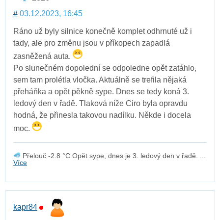
#
03.12.2023, 16:45
Ráno už byly silnice konečně komplet odhrnuté už i
tady, ale pro změnu jsou v příkopech zapadlá
zasněžená auta.
Po slunečném dopolední se odpoledne opět zatáhlo,
sem tam prolétla vločka. Aktuálně se trefila nějaká
přeháňka a opět pěkně sype. Dnes se tedy koná 3.
ledový den v řadě. Tlaková níže Ciro byla opravdu
hodná, že přinesla takovou nadílku. Někde i docela
moc.
Přelouč -2.8 °C Opět sype, dnes je 3. ledový den v řadě. ...
Více
kapr84