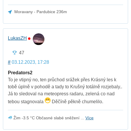
Moravany - Pardubice 236m
LukasZH
47
#
03.12.2023, 17:28
Predators2
To je vtipný no, ten průchod srážek přes Krásný les k
tobě úplně v pohodě a tady to Krušný totálně rozjebaly..
Já to sledoval na meteopress radaru, zelená co nad
tebou stagnovala
Děčíně pěkně chumelilo.
Žim -3.5 °C Občasné slabé sněžení ...
Více