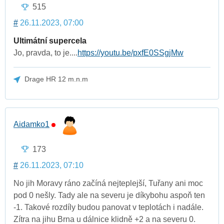
515
#
26.11.2023, 07:00
Ultimátní supercela
Jo, pravda, to je....
https://youtu.be/pxfE0SSgjMw
Drage HR 12 m.n.m
Aidamko1
173
#
26.11.2023, 07:10
No jih Moravy ráno začíná nejteplejší, Tuřany ani moc
pod 0 nešly. Tady ale na severu je díkybohu aspoň ten
-1. Takové rozdíly budou panovat v teplotách i nadále.
Zítra na jihu Brna u dálnice klidně +2 a na severu 0.