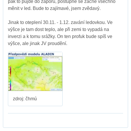
pak to půjde do záporu, postupně se začne všechno
měnit v led. Bude to zajímavé, jsem zvědavý.
Jinak to oteplení 30.11. - 1.12. zavání ledovkou. Ve
výšce je tam dost teplo, ale při zemi to vypadá na
inverzi a k tomu srážky. On ten profuk bude spíš ve
výšce, ale jinak JV proudění.
zdroj: čhmú