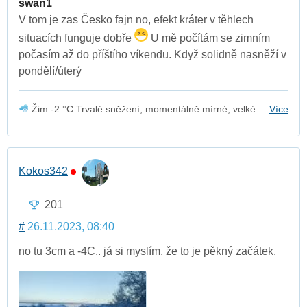
swan1
V tom je zas Česko fajn no, efekt kráter v těhlech
situacích funguje dobře
U mě počítám se zimním
počasím až do příštího víkendu. Když solidně nasněží v
pondělí/úterý
Žim -2 °C Trvalé sněžení, momentálně mírné, velké ...
Více
Kokos342
201
#
26.11.2023, 08:40
no tu 3cm a -4C.. já si myslím, že to je pěkný začátek.