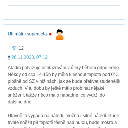
Ultimátní supercela
12
#
26.11.2023, 07:12
Aladin potvrzuje ochlazování v úterý během odpoledne.
Někdy od cca 14-15h by měla klesnout teplota pod 0°C
plošně od SZ v nížinách, jak se bude přelívat studenější
vzduch. V tu dobu by ještě mělo probíhat nějaké
sněžení, takže něco málo napadne, co vydrží do
dalšího dne.
Hlavně to vypadá na náledí, možná i silné náledí. Bude
trvale sněžit při teplotě těsně nad nulou, bude mokro a