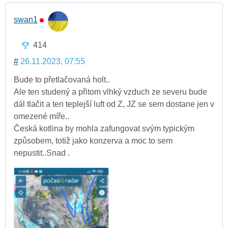
swan1
414
#
26.11.2023, 07:55
Bude to přetlačovaná holt..
Ale ten studený a přitom vlhký vzduch ze severu bude
dál tlačit a ten teplejší luft od Z, JZ se sem dostane jen v
omezené míře..
Česká kotlina by mohla zafungovat svým typickým
způsobem, totiž jako konzerva a moc to sem
nepustit..Snad .