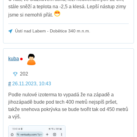
stále sněží a teplota na -2,5 a klesá. Lepší nástup zimy
jsme si nemohli přát.
Ústí nad Labem - Dobětice 340 m.n.m.
kuba
202
#
26.11.2023, 10:43
Podle nulové izoterma to vypadá že na západě a
jihozápadě bude pod tech 400 metrů nejspíš pršet,
takže snehova pokrývka se bude tvořit tak od 450 metrů
a výš.