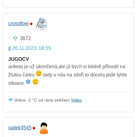
crossflow
3672
#
26.11.2023, 08:55
JUGOCV
anketa je už ukončená,ale já bych si klidně přihodil na
žlutou čárku
tady u nás na sibiři to docela jede tyhle
situace
Votice -2 °C od rána sněžení
Video
radek4545