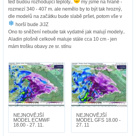
teď budou rozhodující teploty..
my jsme na hraně -
rozmezí 340 - 407 m. ale nemělo by to být tak hrozný,
dle modelů na začátku bude slabě pršet, potom vše v
horší bude J/JZ
Ono to sněžení nebude tak vydatné jak malují modely..
Aladin plošně celkově maluje stále cca 10 cm - jen
mám trošku obavy ze sr. stínu
NEJNOVĚJŠÍ
NEJNOVĚJŠÍ
MODEL ECMWF
MODEL GFS 18.00 -
18.00 - 27. 11.
27. 11