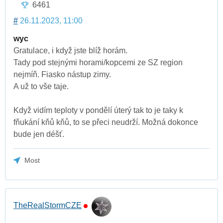
6461
#
26.11.2023, 11:00
wyc
Gratulace, i když jste blíž horám.
Tady pod stejnými horami/kopcemi ze SZ region
nejmíň. Fiasko nástup zimy.
A už to vše taje.
Když vidím teploty v pondělí úterý tak to je taky k
fňukání kňů kňů, to se přeci neudrží. Možná dokonce
bude jen déšť.
Most
TheRealStormCZE