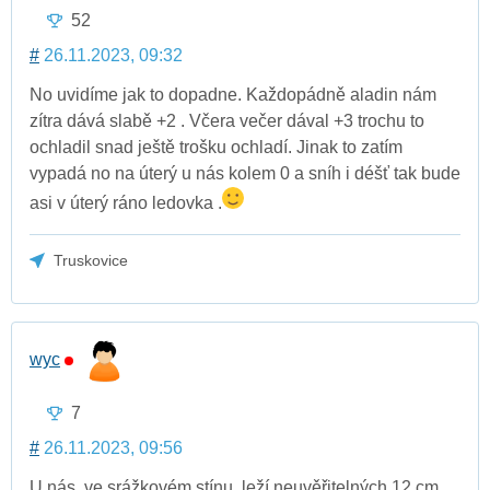
52
#
26.11.2023, 09:32
No uvidíme jak to dopadne. Každopádně aladin nám
zítra dává slabě +2 . Včera večer dával +3 trochu to
ochladil snad ještě trošku ochladí. Jinak to zatím
vypadá no na úterý u nás kolem 0 a sníh i déšť tak bude
asi v úterý ráno ledovka .
Truskovice
wyc
7
#
26.11.2023, 09:56
U nás, ve srážkovém stínu, leží neuvěřitelných 12 cm,