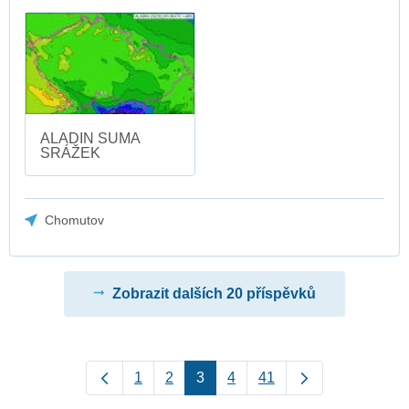
ALADIN SUMA
SRÁŽEK
Chomutov
Zobrazit dalších 20 příspěvků
1
2
3
4
41