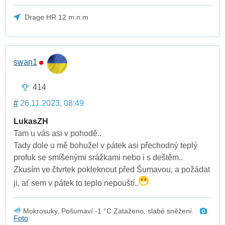
Drage HR 12 m.n.m
swan1
414
#
26.11.2023, 08:49
LukasZH
Tam u vás asi v pohodě..
Tady dole u mě bohužel v pátek asi přechodný teplý
profuk se smíšenými srážkami nebo i s deštěm..
Zkusím ve čtvrtek pokleknout před Šumavou, a požádat
ji, ať sem v pátek to teplo nepouští..
Mokrosuky, Pošumaví -1 °C Zataženo, slabé sněžení.
Foto