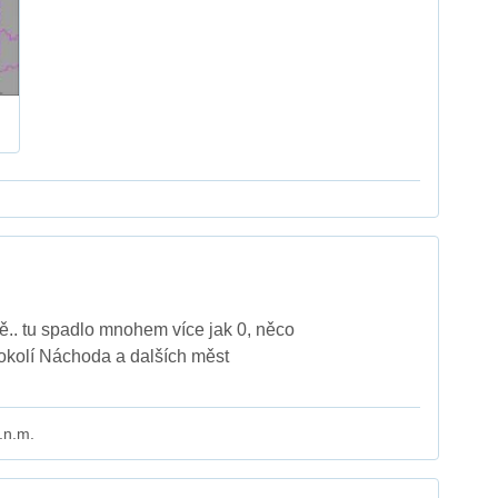
tě.. tu spadlo mnohem více jak 0, něco
v okolí Náchoda a dalších měst
.n.m.