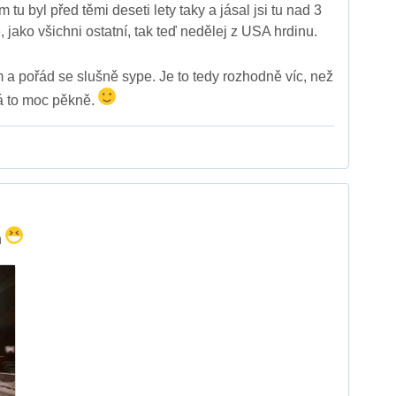
 tu byl před těmi deseti lety taky a jásal jsi tu nad 3
, jako všichni ostatní, tak teď nedělej z USA hrdinu.
a pořád se slušně sype. Je to tedy rozhodně víc, než
á to moc pěkně.
n