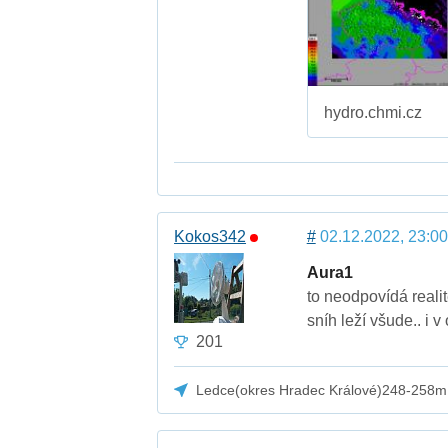
hydro.chmi.cz
Kokos342
#
02.12.2022, 23:00
Aura1
to neodpovídá reali
sníh leží všude.. i 
201
Ledce(okres Hradec Králové)248-258m