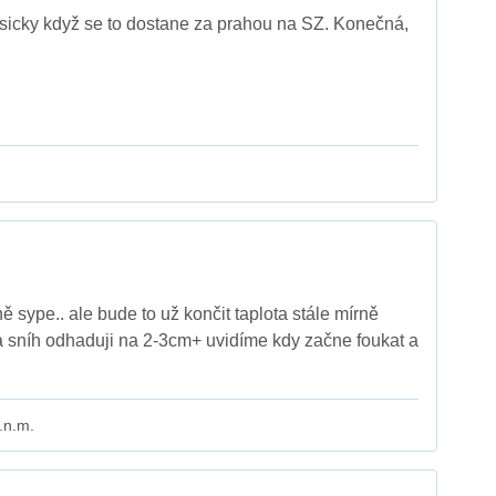
sicky když se to dostane za prahou na SZ. Konečná,
 sype.. ale bude to už končit taplota stále mírně
C a sníh odhaduji na 2-3cm+ uvidíme kdy začne foukat a
.n.m.