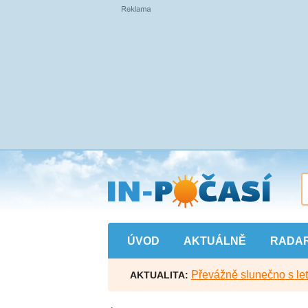
Přejít
na
hlavní
obsah
ÚVOD
AKTUÁLNĚ
RADA
Převážně slunečno s let
AKTUALITA: