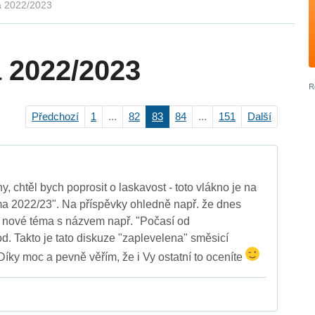
a 2022/2023
 2022/2023
Předchozí
1
...
82
83
84
...
151
Další
 chtěl bych poprosit o laskavost - toto vlákno je na
ma 2022/23". Na příspěvky ohledně např. že dnes
e nové téma s názvem např. "Počasí od
d. Takto je tato diskuze "zaplevelena" směsicí
Díky moc a pevně věřím, že i Vy ostatní to oceníte