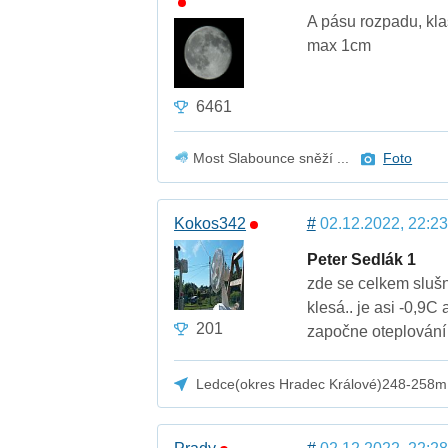
A pásu rozpadu, kla
max 1cm
6461
Most Slabounce sněží ...
Foto
Kokos342
#
02.12.2022, 22:23
Peter Sedlák 1
zde se celkem slušně
klesá.. je asi -0,9
201
započne oteplování
Ledce(okres Hradec Králové)248-258m