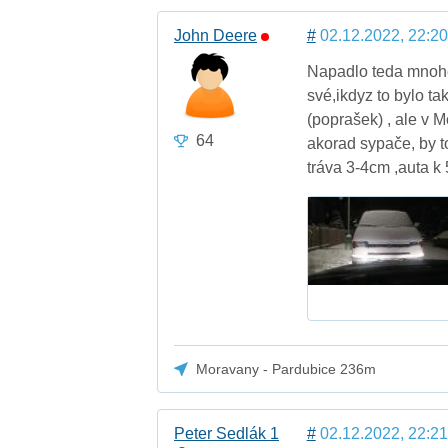
John Deere
#
02.12.2022, 22:20
Napadlo teda mnohem
své,ikdyz to bylo ta
(poprašek) , ale v 
64
akorad sypače, by to
tráva 3-4cm ,auta k
Moravany - Pardubice 236m
Peter Sedlák 1
#
02.12.2022, 22:21