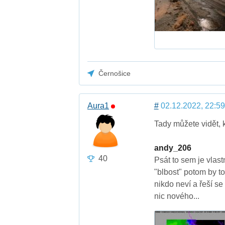
Černošice
Aura1
#
02.12.2022, 22:59
Tady můžete vidět, k
andy_206
40
Psát to sem je vlas
"blbost" potom by t
nikdo neví a řeší se
nic nového...