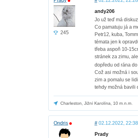
Prady
#
02.12.2022, 22:28
andy206
Jo už teď má diskuz
Co pamatuju já a mo
245
Petr12, kuba, TommyA
témata jen k oprav
třeba aspoň 10-15cm
stránek za zimu, al
dopředu od rána do 
Což asi možná i sou
zim a pomalu se lidi
tehdy možná bavili 
Charleston, Jižní Karolína, 10 m.n.m.
Ondris
#
02.12.2022, 22:38
Prady