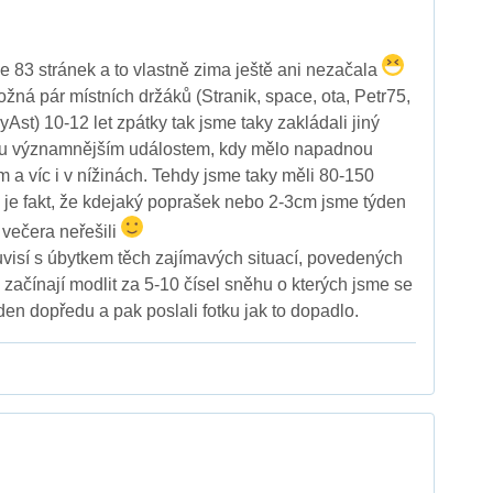
e 83 stránek a to vlastně zima ještě ani nezačala
žná pár místních držáků (Stranik, space, ota, Petr75,
st) 10-12 let zpátky tak jsme taky zakládali jiný
du významnějším událostem, kdy mělo napadnou
 a víc i v nížinách. Tehdy jsme taky měli 80-150
e je fakt, že kdejaký poprašek nebo 2-3cm jsme týden
večera neřešili
visí s úbytkem těch zajímavých situací, povedených
 začínají modlit za 5-10 čísel sněhu o kterých jsme se
den dopředu a pak poslali fotku jak to dopadlo.