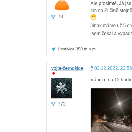
Ale prosímtě. Já jsem
cm na Zličíně stejně
73
Jinak máme už 5 cm 
jsem čekal a vypad
Hostivice 350 m n.m.
vojta-černošice
#
02.12.2022, 22:56
Vánoce na 12 hodi
772