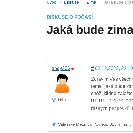
Úvod
Diskuse
Zima
Jaká bude zim
DISKUSE O POČASÍ
Jaká bude zima
andy206
#
02.12.2022, 22:10
Zdravím Vás všechny,
téma "jaká bude zi
sněží klidně založt
645
01.-07.12.2022" apo
různých příspěvků. 
Valašské Meziříčí, Podlesí, 313 m.n.m.