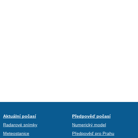
Aktuální počasí
Předpověď počasí
Radarové snímky
Numerický model
Meteostanice
Předpověď pro Prahu