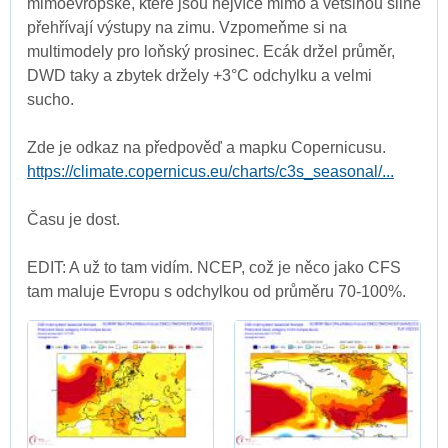
mimoevropské, které jsou nejvíce mimo a většinou silně
přehřívají výstupy na zimu. Vzpomeňme si na
multimodely pro loňský prosinec. Ecák držel průměr,
DWD taky a zbytek držely +3°C odchylku a velmi
sucho.
Zde je odkaz na předpověď a mapku Copernicusu.
https://climate.copernicus.eu/charts/c3s_seasonal/...
Času je dost.
EDIT: A už to tam vidím. NCEP, což je něco jako CFS
tam maluje Evropu s odchylkou od průměru 70-100%.