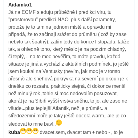
Aidamko1
Já na ECMF sleduju průběžně i predikci víru, tu
"prostorovou" predikci NAO, plus další parametry,
protože je to tam na jednom místě a opravdu mi
připadá, že to začínají srážet do průměru ( což by zase
nebylo tak špatný), zatím tedy do konce listopadu, takže
tak, a ohledně toho, který měsíc je na podzim chladný,
či teplý, .. na to moc nevěřím, to máte pravdu, každá
situace je jiná a vychází z aktuálních podmínek, jo ještě
jsem koukal na Ventusky (nevím, jak moc je v tomto
přesný) ale sněhová pokrývka na severní polokouli je k
dnešku co rozsahu prakticky stejná, či dokonce menší
než minulý rok ,tohle si moc nedovolím posuzovat,
akorát je na Sibiři vyšší vrstva sněhu, to jo, ale zase ne
všude...plus teplejší Atlantik, než je průměr.. a
středozemní moře je taky ještě docela warm.. ale je co
sledovat to mne baví..
kuba
dvacet sem, dvacet tam + nebo - , to je