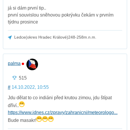
já si dám první tip..
první souvislou sněhovou pokrývku čekám v prvním
týdnu prosince
Ledce(okres Hradec Králové)248-258m.n.m.
palma
515
#
14.10.2022, 10:55
Jdu dělat to co indiáni před krutou zimou, jdu štípat
dříví..
https://www.idnes.cz/zpravy/zahranicni/meteorologo...
Bude masakr!