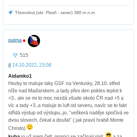
Třemošná (okr. Plzeň - sever) 380 m.n.m.
palma
515
#
14.10.2022, 23:08
Aidamko1
Hezky to maluje taky GSF na Ventusky, 28.10. střed
níže nad Maďarskem..a tady přes den pokles teplot k
+3.. ale se mi to moc nezdá všude okolo ČR nad +5 a
víc a tady +3..a maluje to luft od severu, navíc se to fakt
střídá výstup od výstupu..jo, "veškerá naděje spočívá ve
dvou slovech, čekat a doufat" ( jak pravil hrabě Monte
Christo)
kuba
jo už jsem četl, proroci se začínají rojit..
a za