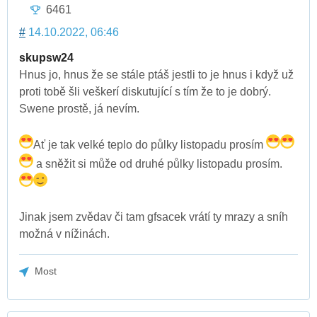
6461
#
14.10.2022, 06:46
skupsw24
Hnus jo, hnus že se stále ptáš jestli to je hnus i když už
proti tobě šli veškerí diskutující s tím že to je dobrý.
Swene prostě, já nevím.
Ať je tak velké teplo do půlky listopadu prosím
a sněžit si může od druhé půlky listopadu prosím.
Jinak jsem zvědav či tam gfsacek vrátí ty mrazy a sníh
možná v nížinách.
Most