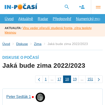
Přejít
na
hlavní
obsah
Úvod
Aktuálně
Radar
Předpověď
Numerický model
Vlnu veder přeruší studená fronta, zítra teploty
AKTUALITA:
klesnou
Úvod
Diskuse
Zima
Jaká bude zima 2022/2023
DISKUSE O POČASÍ
Jaká bude zima 2022/2023
1
...
17
18
19
...
151
Peter Sedlák 1