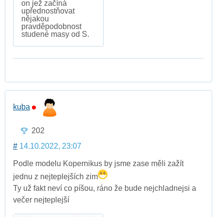
on jež začíná
upřednostňovat
nějakou
pravděpodobnost
studené masy od S.
kuba
202
#
14.10.2022, 23:07
Podle modelu Kopernikus by jsme zase měli zažít
jednu z nejteplejších zim
Ty už fakt neví co píšou, ráno že bude nejchladnejsi a
večer nejteplejší