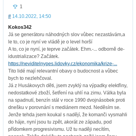
1
#
14.10.2022, 14:50
Kokos342
Já se generátoru náhodných slov vůbec nezastávám,a
le to, co je nyní ve vládě je o level horší
A to, co je nyní, je teprve začátek. Ehm.-... odborně de-
idustrializace? Začátek.
https://neviditelnypes.lidovky.cz/ekonomika/krize-...
Tito lidé mají relevantní obavy o budocnost a vůbec
bych to nezlehčoval.
Já z Husákovych děti, jsem zvyklý na výpadky elektřiny,
nedostatkové zboží, šetření na uhlí na zimu. Válka byla
na spadnutí, benzín stál v roce 1990 dvojnásobek proti
dnešku v porovnání s mediánem mezd. Neděsím se.
Jenže tehda jsem koukal s nadějí, že komanči vysmahli
do háje, nyní jsou tu zpět, akorát ze západu, pod
přídomkem progresivismu. Už tu naději necítím,