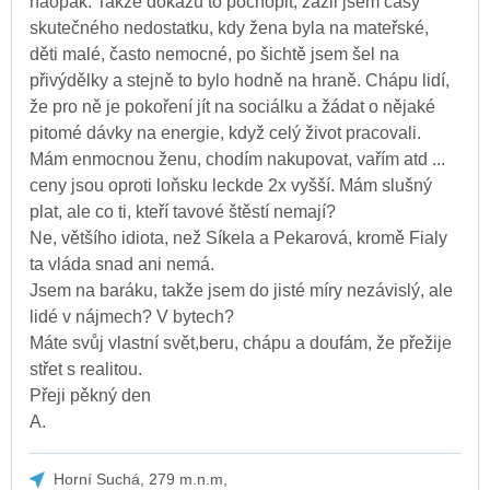
naopak. Takže dokážu to pochopit, zažil jsem časy
skutečného nedostatku, kdy žena byla na mateřské,
děti malé, často nemocné, po šichtě jsem šel na
přivýdělky a stejně to bylo hodně na hraně. Chápu lidí,
že pro ně je pokoření jít na sociálku a žádat o nějaké
pitomé dávky na energie, když celý život pracovali.
Mám enmocnou ženu, chodím nakupovat, vařím atd ...
ceny jsou oproti loňsku leckde 2x vyšší. Mám slušný
plat, ale co ti, kteří tavové štěstí nemají?
Ne, většího idiota, než Síkela a Pekarová, kromě Fialy
ta vláda snad ani nemá.
Jsem na baráku, takže jsem do jisté míry nezávislý, ale
lidé v nájmech? V bytech?
Máte svůj vlastní svět,beru, chápu a doufám, že přežije
střet s realitou.
Přeji pěkný den
A.
Horní Suchá, 279 m.n.m,