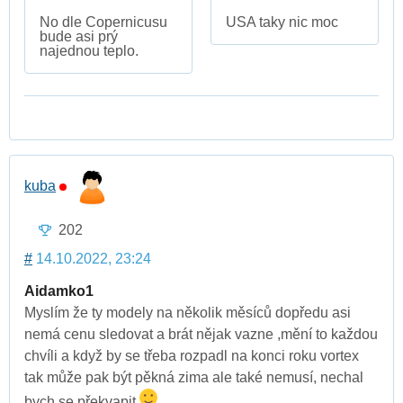
No dle Copernicusu
USA taky nic moc
bude asi prý
najednou teplo.
kuba
202
#
14.10.2022, 23:24
Aidamko1
Myslím že ty modely na několik měsíců dopředu asi
nemá cenu sledovat a brát nějak vazne ,mění to každou
chvíli a když by se třeba rozpadl na konci roku vortex
tak může pak být pěkná zima ale také nemusí, nechal
bych se překvapit