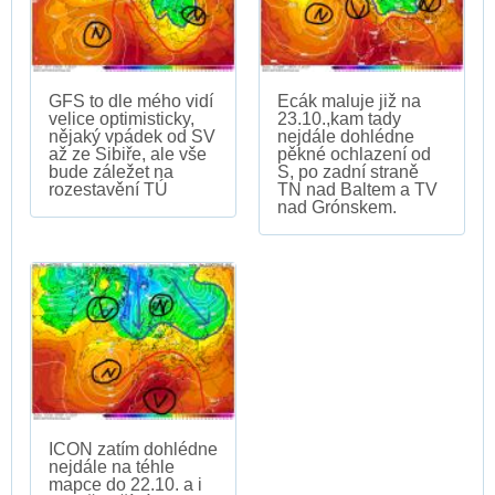
GFS to dle mého vidí
Ecák maluje již na
velice optimisticky,
23.10.,kam tady
nějaký vpádek od SV
nejdále dohlédne
až ze Sibiře, ale vše
pěkné ochlazení od
bude záležet na
S, po zadní straně
rozestavění TÚ
TN nad Baltem a TV
nad Grónskem.
ICON zatím dohlédne
nejdále na téhle
mapce do 22.10. a i