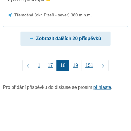
Třemošná (okr. Plzeň - sever) 380 m.n.m.
Zobrazit dalších 20 příspěvků
1
17
18
19
151
Pro přidání příspěvku do diskuse se prosím
přihlaste
.