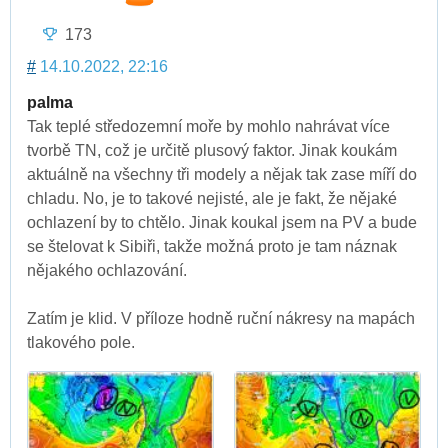
173
#
14.10.2022, 22:16
palma
Tak teplé středozemní moře by mohlo nahrávat více
tvorbě TN, což je určitě plusový faktor. Jinak koukám
aktuálně na všechny tři modely a nějak tak zase míří do
chladu. No, je to takové nejisté, ale je fakt, že nějaké
ochlazení by to chtělo. Jinak koukal jsem na PV a bude
se štelovat k Sibiři, takže možná proto je tam náznak
nějakého ochlazování.
Zatím je klid. V příloze hodně ruční nákresy na mapách
tlakového pole.