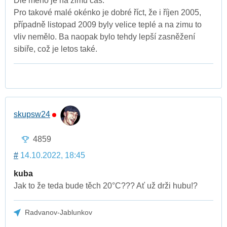
Dle mého je na zimu čas.
Pro takové malé okénko je dobré říct, že i říjen 2005,
případně listopad 2009 byly velice teplé a na zimu to
vliv nemělo. Ba naopak bylo tehdy lepší zasněžení
sibiře, což je letos také.
skupsw24
4859
#
14.10.2022, 18:45
kuba
Jak to že teda bude těch 20°C??? Ať už drži hubu!?
Radvanov-Jablunkov