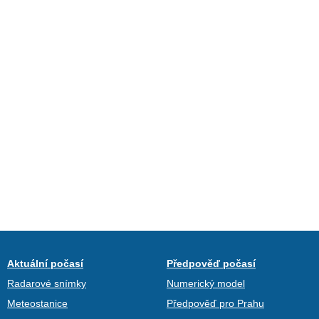
Aktuální počasí
Předpověď počasí
Radarové snímky
Numerický model
Meteostanice
Předpověď pro Prahu