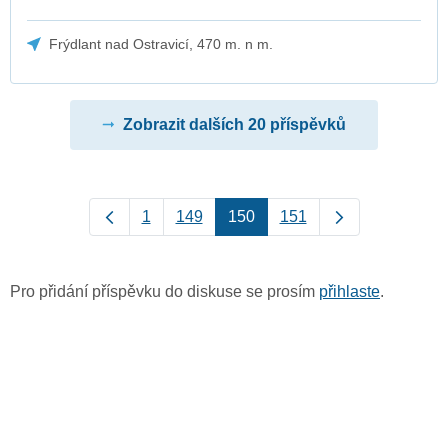
Frýdlant nad Ostravicí, 470 m. n m.
Zobrazit dalších 20 příspěvků
1
149
150
151
Pro přidání příspěvku do diskuse se prosím
přihlaste
.