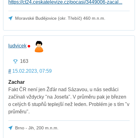
https://ct24.ceskatelevize.cz/pocasi/3449006-zacal...
Moravské Budějovice (okr. Třebíč) 460 m.n.m.
ludvicek
163
#
15.02.2023, 07:59
Zachar
Fakt ČR není jen Žďár nad Sázavou, u nás sedláci
začínali vždycky "na Josefa". V průměru pak je březen
o celých 6 stupňů teplejší než leden. Problém je s tím "v
průměru".
Brno - Jih, 200 m.n.m.