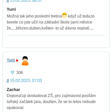
#
15.02.2023, 06:37
Yurri
Možná tak jeho poslední tretina
když už teda,to
berete co jste učil na základní škole jarní měsíce
že.....březen,duben,květen- to už dávno neplatí.....
Yurri
306
#
15.02.2023, 07:03
Zachar
Doporučuji dostudovat ZŠ, pro zajímavost posílám
loňský začátek jara, doufám, že se to letos nebude
opakovat: