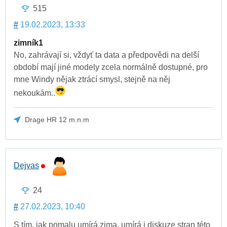
515
#
19.02.2023, 13:33
zimník1
No, zahrávají si, vždyť ta data a předpovědi na delší
období mají jiné modely zcela normálně dostupné, pro
mne Windy nějak ztrácí smysl, stejně na něj
nekoukám..
Drage HR 12 m.n.m
Dejvas
24
#
27.02.2023, 10:40
S tím, jak pomalu umírá zima, umírá i diskuze stran této