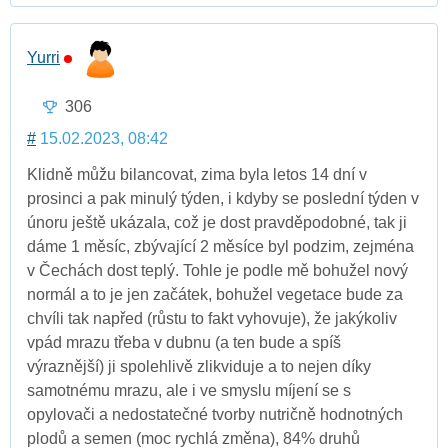
Yurri
306
#
15.02.2023, 08:42
Klidně můžu bilancovat, zima byla letos 14 dní v
prosinci a pak minulý týden, i kdyby se poslední týden v
únoru ještě ukázala, což je dost pravděpodobné, tak ji
dáme 1 měsíc, zbývající 2 měsíce byl podzim, zejména
v Čechách dost teplý. Tohle je podle mě bohužel nový
normál a to je jen začátek, bohužel vegetace bude za
chvíli tak napřed (růstu to fakt vyhovuje), že jakýkoliv
vpád mrazu třeba v dubnu (a ten bude a spíš
výraznější) ji spolehlivě zlikviduje a to nejen díky
samotnému mrazu, ale i ve smyslu míjení se s
opylovači a nedostatečné tvorby nutričně hodnotných
plodů a semen (moc rychlá změna), 84% druhů