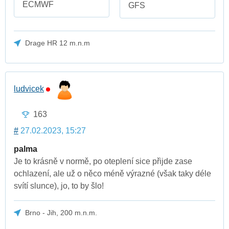
ECMWF
GFS
Drage HR 12 m.n.m
ludvicek
163
#
27.02.2023, 15:27
palma
Je to krásně v normě, po oteplení sice přijde zase
ochlazení, ale už o něco méně výrazné (však taky déle
svítí slunce), jo, to by šlo!
Brno - Jih, 200 m.n.m.