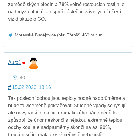
zemědělských plodin a 78% volně rostoucích rostlin je
na hmyzu plně či alespoň částečně závislých, řešení
viz diskuze o GO.
Moravské Budějovice (okr. Třebíč) 460 m.n.m.
Aura1
40
#
15.02.2023, 13:16
Tak poslední dobou jsou teploty hodně nadprůměrné a
bude to víceméně pokračovat. Studené vpády se rýsují,
ale nevypadá to na nic dramatického. Víceméně to
způsobí, že únor neskončí s nějakou extrémně teplou
odchylkou, ale nadprůměrný skončí na asi 90%,
troufám si říct prakticky téměř jistě nebo jistě.