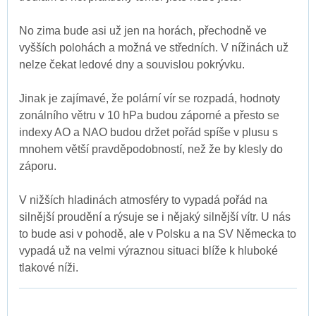
No zima bude asi už jen na horách, přechodně ve
vyšších polohách a možná ve středních. V nížinách už
nelze čekat ledové dny a souvislou pokrývku.
Jinak je zajímavé, že polární vír se rozpadá, hodnoty
zonálního větru v 10 hPa budou záporné a přesto se
indexy AO a NAO budou držet pořád spíše v plusu s
mnohem větší pravděpodobností, než že by klesly do
záporu.
V nižších hladinách atmosféry to vypadá pořád na
silnější proudění a rýsuje se i nějaký silnější vítr. U nás
to bude asi v pohodě, ale v Polsku a na SV Německa to
vypadá už na velmi výraznou situaci blíže k hluboké
tlakové níži.