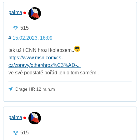
palma
515
#
15.02.2023, 16:09
tak už i CNN hrozí kolapsem..
https://www.msn.com/cs-
cz/zpravy/other/hroz%C3%AD-...
ve své podstatě pořád jen o tom samém..
Drage HR 12 m.n.m
palma
515