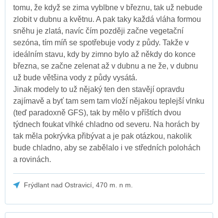
tomu, že když se zima vyblbne v březnu, tak už nebude
zlobit v dubnu a květnu. A pak taky každá vláha formou
sněhu je zlatá, navíc čím později začne vegetační
sezóna, tím míň se spotřebuje vody z půdy. Takže v
ideálním stavu, kdy by zimno bylo až někdy do konce
března, se začne zelenat až v dubnu a ne že, v dubnu
už bude většina vody z půdy vysátá.
Jinak modely to už nějaký ten den stavějí opravdu
zajímavě a byť tam sem tam vloží nějakou teplejší vlnku
(teď paradoxně GFS), tak by mělo v příštích dvou
týdnech foukat vlhké chladno od severu. Na horách by
tak měla pokrývka přibývat a je pak otázkou, nakolik
bude chladno, aby se zabělalo i ve středních polohách
a rovinách.
Frýdlant nad Ostravicí, 470 m. n m.