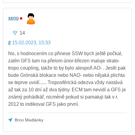
xeno
14
#
15.02.2023, 15:33
No, s hodnocením co přinese SSW bych ještě počkal,
zatím GFS tam na přelom únor-březen maluje strato-
tropo coupling, takže to by bylo alespoň AO- . Jestli pak
bude Grónská blokace nebo NAO- nebo nějaká plichta
se teprve uvidí...... Troposférická odezva vždy nastává
až tak za 10 dní až dva týdny. ECM tam nevidí a GFS je
známý pohádkář, nicméně pokud si pamatuji tak v r.
2012 to indikoval GFS jako první.
Brno Medlánky