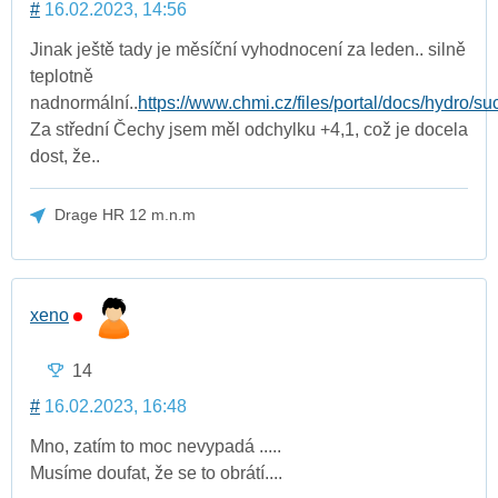
#
16.02.2023, 14:56
Jinak ještě tady je měsíční vyhodnocení za leden.. silně
teplotně
nadnormální..
https://www.chmi.cz/files/portal/docs/hydro/suc
Za střední Čechy jsem měl odchylku +4,1, což je docela
dost, že..
Drage HR 12 m.n.m
xeno
14
#
16.02.2023, 16:48
Mno, zatím to moc nevypadá .....
Musíme doufat, že se to obrátí....