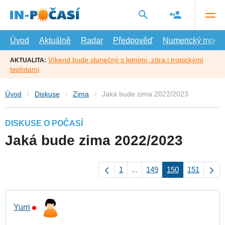
Přejít
na
hlavní
obsah
Úvod
Aktuálně
Radar
Předpověď
Numerický model
Víkend bude slunečný s letními, zítra i tropickými
AKTUALITA:
teplotami
Úvod
Diskuse
Zima
Jaká bude zima 2022/2023
DISKUSE O POČASÍ
Jaká bude zima 2022/2023
1
...
149
150
151
Yurri