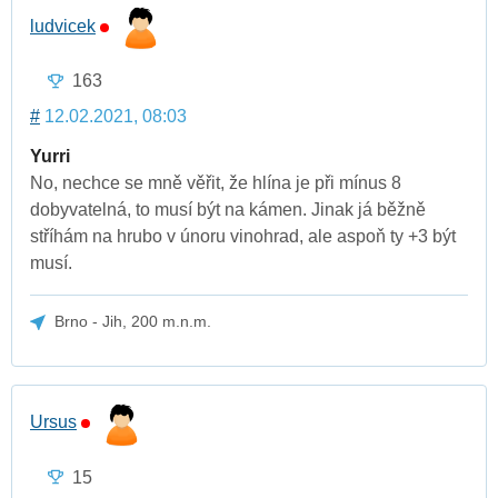
ludvicek
163
#
12.02.2021, 08:03
Yurri
No, nechce se mně věřit, že hlína je při mínus 8
dobyvatelná, to musí být na kámen. Jinak já běžně
stříhám na hrubo v únoru vinohrad, ale aspoň ty +3 být
musí.
Brno - Jih, 200 m.n.m.
Ursus
15