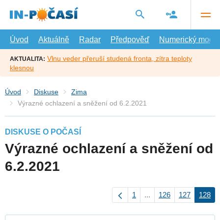
Přejít
na
hlavní
obsah
Úvod
Aktuálně
Radar
Předpověď
Numerický model
Vlnu veder přeruší studená fronta, zítra teploty
AKTUALITA:
klesnou
Úvod
Diskuse
Zima
Výrazné ochlazení a sněžení od 6.2.2021
DISKUSE O POČASÍ
Výrazné ochlazení a sněžení od
6.2.2021
1
...
126
127
128