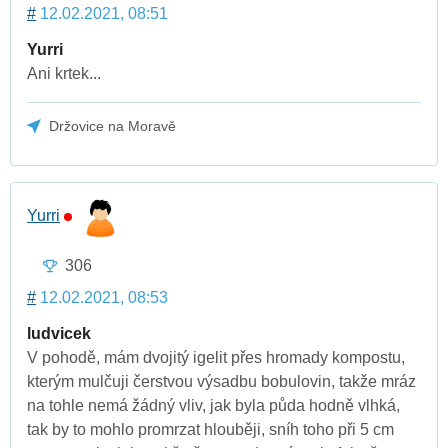
#
12.02.2021, 08:51
Yurri
Ani krtek...
Držovice na Moravě
Yurri
306
#
12.02.2021, 08:53
ludvicek
V pohodě, mám dvojitý igelit přes hromady kompostu,
kterým mulčuji čerstvou výsadbu bobulovin, takže mráz
na tohle nemá žádný vliv, jak byla půda hodně vlhká,
tak by to mohlo promrzat hlouběji, sníh toho při 5 cm