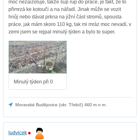
moc nezaizoluje, takže šup rup do práce, je fakt, že to
přimrzá ke kotouči a na nářadí. Jinak může se vozit
hnůj nebo dávat prkna na jižní část stromů, spousta
práce, jak mám skoro 110 kg, tak mi mráz moc nevadí, v
zemi jsem se rejpal minulý týden a bylo to super.
Minulý týden při 0
Moravské Budějovice (okr. Třebíč) 460 m.n.m.
ludvicek