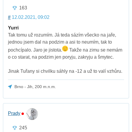
163
#
12.02.2021, 09:02
Yurri
Tak tomu už rozumím. Já teda sázím všecko na jaře,
jednou jsem dal na podzim a asi to neumím, tak to
pochcípalo. Jaro je jistota.
Takže na zimu se nemám
o co starat, na podzim jen poryju, zakryju a šmytec.
Jinak Tuřany si chvilku sáhly na -12 a už to valí vzhůru.
Brno - Jih, 200 m.n.m.
Prady
245