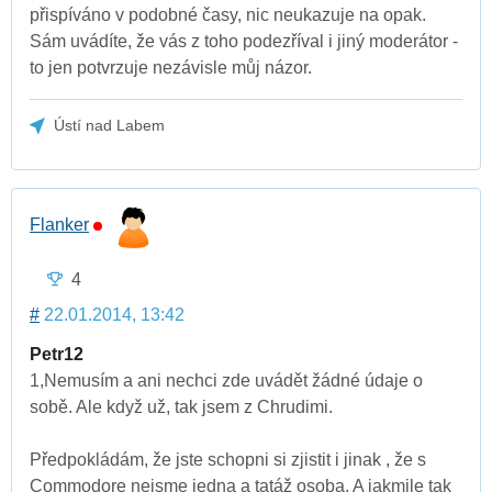
přispíváno v podobné časy, nic neukazuje na opak.
Sám uvádíte, že vás z toho podezříval i jiný moderátor -
to jen potvrzuje nezávisle můj názor.
Ústí nad Labem
Flanker
4
#
22.01.2014, 13:42
Petr12
1,Nemusím a ani nechci zde uvádět žádné údaje o
sobě. Ale když už, tak jsem z Chrudimi.
Předpokládám, že jste schopni si zjistit i jinak , že s
Commodore nejsme jedna a tatáž osoba. A jakmile tak