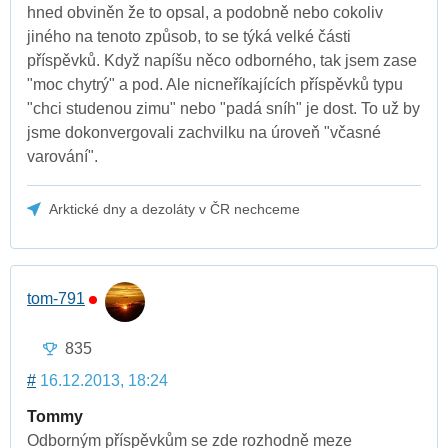
hned obviněn že to opsal, a podobně nebo cokoliv
jiného na tenoto způsob, to se týká velké části
příspěvků. Když napíšu něco odborného, tak jsem zase
"moc chytrý" a pod. Ale nicneříkajících příspěvků typu
"chci studenou zimu" nebo "padá sníh" je dost. To už by
jsme dokonvergovali zachvilku na úroveň "včasné
varování".
Arktické dny a dezoláty v ČR nechceme
tom-791
835
#
16.12.2013, 18:24
Tommy
Odborným příspěvkům se zde rozhodně meze