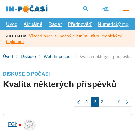
Přejít
na
hlavní
obsah
Úvod
Aktuálně
Radar
Předpověď
Numerický model
Víkend bude slunečný s letními, zítra i tropickými
AKTUALITA:
teplotami
Úvod
Diskuse
Web In-počasí
Kvalita některých příspěvků
DISKUSE O POČASÍ
Kvalita některých příspěvků
1
2
3
...
7
FGh