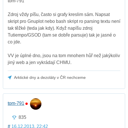
tom-791
Zdroj vždy píšu, často si grafy kreslim sám. Napsat
skript pro Gnuplot nebo bash skript ro parsing textu není
tak těžké (teda jak kdy). Když napíšu zdroj
Tutiempo/GSOD (tam se dobře parsuje) tak je jasné o
co jde.
VV je úplné dno, jsou na tom mnohem hůř než jakýkoliv
jiný web a jen vykrádají CHMU.
Arktické dny a dezoláty v ČR nechceme
tom-791
835
#
16.12.2013, 22:42