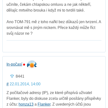
učiníte, čekám chlapskou omluvu a ne jak někteří,
dělajíc mrtvého brouka i když mi to tvrdili také.
Ano TOM-791 mě z toho nařkl bez důkazů jen tvrzení. A
srovnával mě s jiným nickem. Přece každý může říct
svůj názor ne ?
In-počasí
8441
#
22.01.2014, 14:00
Z počítačové adresy (IP), ze které přispívá uživatel
Flanker, byly do diskuse zcela určitě posílány příspěvky
z účtu:
honza13
a
Flanker
. Z uvedených účtů jsou