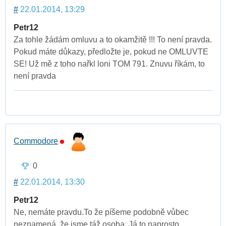
#
22.01.2014, 13:29
Petr12
Za tohle žádám omluvu a to okamžitě !!! To není pravda.
Pokud máte důkazy, předložte je, pokud ne OMLUVTE
SE! Už mě z toho nařkl loni TOM 791. Znuvu říkám, to
není pravda
Commodore
0
#
22.01.2014, 13:30
Petr12
Ne, nemáte pravdu.To že píšeme podobně vůbec
neznamená, že jsme táž osoba..Já to naprosto