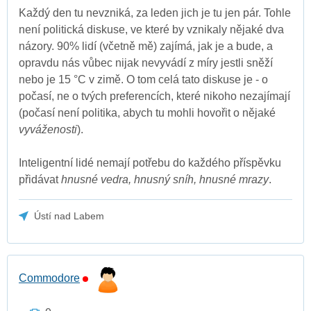
Každý den tu nevzniká, za leden jich je tu jen pár. Tohle
není politická diskuse, ve které by vznikaly nějaké dva
názory. 90% lidí (včetně mě) zajímá, jak je a bude, a
opravdu nás vůbec nijak nevyvádí z míry jestli sněží
nebo je 15 °C v zimě. O tom celá tato diskuse je - o
počasí, ne o tvých preferencích, které nikoho nezajímají
(počasí není politika, abych tu mohli hovořit o nějaké
vyváženosti
).
Inteligentní lidé nemají potřebu do každého příspěvku
přidávat
hnusné vedra, hnusný sníh, hnusné mrazy
.
Ústí nad Labem
Commodore