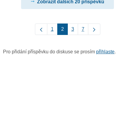
Zobrazit dalších 20 příspěvků
1
2
3
7
Pro přidání příspěvku do diskuse se prosím
přihlaste
.