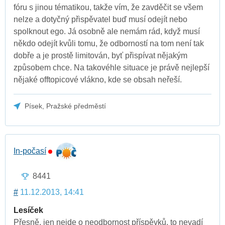
fóru s jinou tématikou, takže vím, že zavděčit se všem
nelze a dotyčný přispěvatel buď musí odejít nebo
spolknout ego. Já osobně ale nemám rád, když musí
někdo odejít kvůli tomu, že odborností na tom není tak
dobře a je prostě limitován, byť přispívat nějakým
způsobem chce. Na takovéhle situace je právě nejlepší
nějaké offtopicové vlákno, kde se obsah neřeší.
Písek, Pražské předměstí
In-počasí
8441
#
11.12.2013, 14:41
Lesíček
Přesně, jen nejde o neodbornost příspěvků, to nevadí