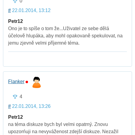
0
#
22.01.2014, 13:12
Petr12
Ono je to spíše o tom že...Uživatel ze sebe dělá
účelově hlupáka, aby mohl opakovaně spekulovat, na
jemu zjevně velmi příjemné téma.
Flanker
4
#
22.01.2014, 13:26
Petr12
na téma diskuze bych byl velmi opatrný. Znovu
upozorńuji na nevyváženost zdejší diskuze. Nezažil