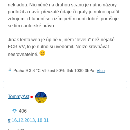
nekladou. Nicméně na druhou stranu je nutno názory
podložit a navíc převzaté údaje či grafy je nutno opatřit
zdrojem, chlubení se cizím peřím není dobré, porušuje
se tím i autorské právo.
Jinak tento web je úplně v jiném "levelu" než nějaké
FCB VV, to je nutno si uvědomit. Nelze srovnávat
nesrovnatelné.
Praha 9 3.8 °C Vlhkost 80%, tlak 1030.3hPa.
Více
TommyAst
406
#
16.12.2013, 18:31