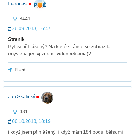
In-počasí
8441
#
26.09.2013, 16:47
Stranik
Byl jsi přihlášený? Na které stránce se zobrazila
(myšlena jen vjíždějící video reklama)?
Plzeň
Jan Skalický
481
#
06.10.2013, 18:19
i když jsem přihlášený, i když mám 184 bodů, běhá mi