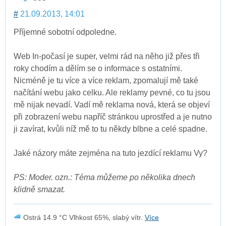
#
21.09.2013, 14:01
Příjemné sobotní odpoledne.
Web In-počasí je super, velmi rád na něho již přes tři
roky chodím a dělím se o informace s ostatními.
Nicméně je tu více a více reklam, zpomalují mě také
načítání webu jako celku. Ale reklamy pevné, co tu jsou
mě nijak nevadí. Vadí mě reklama nová, která se objeví
při zobrazení webu napříč stránkou uprostřed a je nutno
ji zavírat, kvůli níž mě to tu někdy blbne a celé spadne.
Jaké názory máte zejména na tuto jezdící reklamu Vy?
PS: Moder. ozn.: Téma můžeme po několika dnech
klidně smazat.
Ostrá 14.9 °C Vlhkost 65%, slabý vítr.
Více