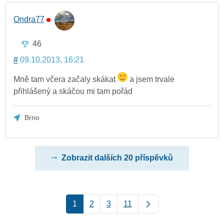
Ondra77
46
#
09.10.2013, 16:21
Mně tam včera začaly skákat
a jsem trvale
přihlášený a skáčou mi tam pořád
Brno
Zobrazit dalších 20 příspěvků
1
2
3
11