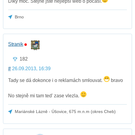
Díky moc. Stejně jste nejlepší web o počasí.
Brno
Stranik
182
#
26.09.2013, 16:39
Tady se dá dokonce i o reklamách smlouvat.
bravo
No stejně mi tam ted' zase vlezla.
Mariánské Lázně - Úšovice, 675 m.n.m (okres Cheb)