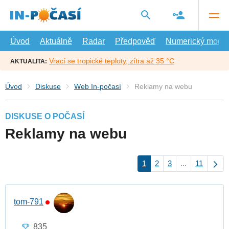
Přejít
na
hlavní
obsah
Úvod
Aktuálně
Radar
Předpověď
Numerický model
Vrací se tropické teploty, zítra až 35 °C
AKTUALITA:
Úvod
Diskuse
Web In-počasí
Reklamy na webu
DISKUSE O POČASÍ
Reklamy na webu
1
2
3
...
11
tom-791
835