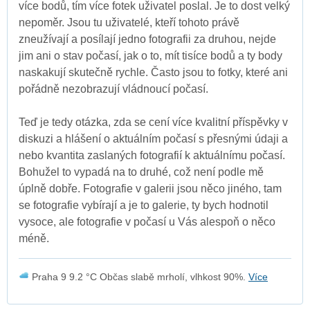
více bodů, tím více fotek uživatel poslal. Je to dost velký
nepoměr. Jsou tu uživatelé, kteří tohoto právě
zneužívají a posílají jedno fotografii za druhou, nejde
jim ani o stav počasí, jak o to, mít tisíce bodů a ty body
naskakují skutečně rychle. Často jsou to fotky, které ani
pořádně nezobrazují vládnoucí počasí.
Teď je tedy otázka, zda se cení více kvalitní příspěvky v
diskuzi a hlášení o aktuálním počasí s přesnými údaji a
nebo kvantita zaslaných fotografií k aktuálnímu počasí.
Bohužel to vypadá na to druhé, což není podle mě
úplně dobře. Fotografie v galerii jsou něco jiného, tam
se fotografie vybírají a je to galerie, ty bych hodnotil
vysoce, ale fotografie v počasí u Vás alespoň o něco
méně.
Praha 9 9.2 °C Občas slabě mrholí, vlhkost 90%.
Více