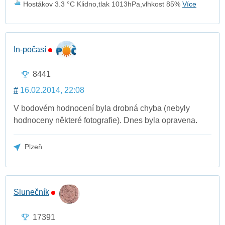
Hostákov 3.3 °C Klidno,tlak 1013hPa,vlhkost 85%
Více
In-počasí
8441
#
16.02.2014, 22:08
V bodovém hodnocení byla drobná chyba (nebyly
hodnoceny některé fotografie). Dnes byla opravena.
Plzeň
Slunečník
17391