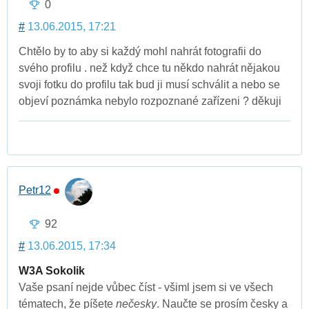
0
#
13.06.2015, 17:21
Chtělo by to aby si každý mohl nahrát fotografii do
svého profilu . než když chce tu někdo nahrát nějakou
svoji fotku do profilu tak bud ji musí schválit a nebo se
objeví poznámka nebylo rozpoznané zařízeni ? děkuji
Petr12
92
#
13.06.2015, 17:34
W3A Sokolik
Vaše psaní nejde vůbec číst - všiml jsem si ve všech
tématech, že píšete
nečesky
. Naučte se prosím česky a