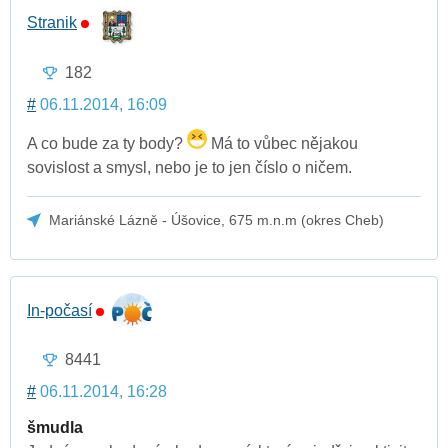
Stranik
182
#
06.11.2014, 16:09
A co bude za ty body?
Má to vůbec nějakou
sovislost a smysl, nebo je to jen číslo o ničem.
Mariánské Lázně - Úšovice, 675 m.n.m (okres Cheb)
In-počasí
8441
#
06.11.2014, 16:28
šmudla