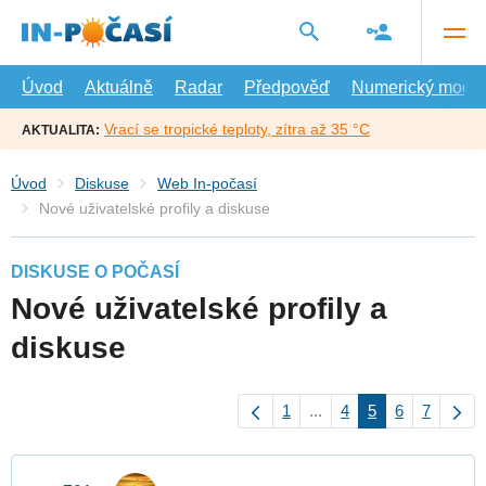
Přejít
na
hlavní
obsah
Úvod
Aktuálně
Radar
Předpověď
Numerický model
Vrací se tropické teploty, zítra až 35 °C
AKTUALITA:
Úvod
Diskuse
Web In-počasí
Nové uživatelské profily a diskuse
DISKUSE O POČASÍ
Nové uživatelské profily a
diskuse
1
...
4
5
6
7