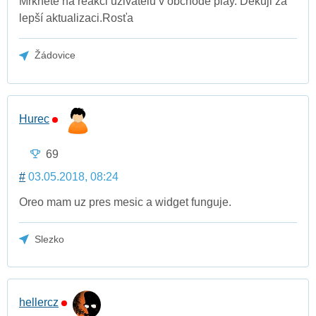
Mrkněte na reakci uživatelů v obchodě play. Děkuji za
lepší aktualizaci.Rosťa
Žádovice
Hurec
69
#
03.05.2018, 08:24
Oreo mam uz pres mesic a widget funguje.
Slezko
hellercz