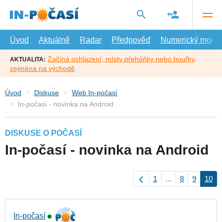
Přejít
na
hlavní
obsah
Úvod
Aktuálně
Radar
Předpověď
Numerický model
Začíná ochlazení, místy přeháňky nebo bouřky,
AKTUALITA:
zejména na východě
Úvod
Diskuse
Web In-počasí
In-počasí - novinka na Android
DISKUSE O POČASÍ
In-počasí - novinka na Android
1
...
8
9
10
In-počasí