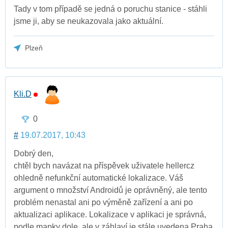
Tady v tom případě se jedná o poruchu stanice - stáhli
jsme ji, aby se neukazovala jako aktuální.
Plzeň
Kli.D
0
#
19.07.2017, 10:43
Dobrý den,
chtěl bych navázat na příspěvek uživatele hellercz
ohledně nefunkční automatické lokalizace. Váš
argument o množství Androidů je oprávněný, ale tento
problém nenastal ani po výměně zařízení a ani po
aktualizaci aplikace. Lokalizace v aplikaci je správná,
podle mapky dole, ale v záhlaví je stále uvedena Praha