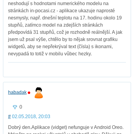
neshodují s hodnotami numerického modelu na
stránkách in-pocasi.cz - aplikace ukazuje naprosté
nesmysly, např. dnešní teplotu na 17. hodinu okolo 19
stupňů, zatímco model na zdejších stránkách
předpovídá 31 stupňů, což je rozhodně reálnější. A jak
jsem už psal výše, chtělo by to nějak srovnat grafiku
widgetů, aby se nepřekrýval text (čísla) s ikonami,
nevypadá to totiž v mobilu vůbec hezky.
habadak
0
#
02.05.2018, 20:03
Dobrý den.Aplikace (vidget) nefunguje v Android Oreo.