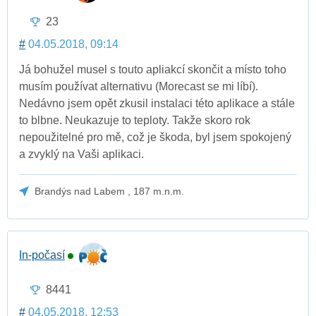
23
#
04.05.2018, 09:14
Já bohužel musel s touto apliakcí skončit a místo toho
musím používat alternativu (Morecast se mi líbí).
Nedávno jsem opět zkusil instalaci této aplikace a stále
to blbne. Neukazuje to teploty. Takže skoro rok
nepoužitelné pro mě, což je škoda, byl jsem spokojený
a zvyklý na Vaši aplikaci.
Brandýs nad Labem , 187 m.n.m.
In-počasí
8441
#
04.05.2018, 12:53