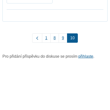
1
8
9
10
Pro přidání příspěvku do diskuse se prosím
přihlaste
.