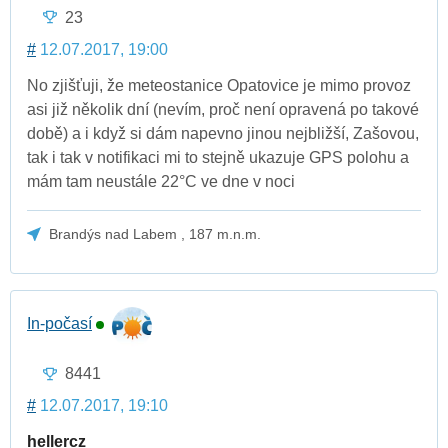
23
#
12.07.2017, 19:00
No zjišťuji, že meteostanice Opatovice je mimo provoz
asi již několik dní (nevím, proč není opravená po takové
době) a i když si dám napevno jinou nejbližší, Zašovou,
tak i tak v notifikaci mi to stejně ukazuje GPS polohu a
mám tam neustále 22°C ve dne v noci
Brandýs nad Labem , 187 m.n.m.
In-počasí
8441
#
12.07.2017, 19:10
hellercz