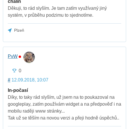
chalin
Děkuji, to rád slyším. Je tam zatím využívaný jiný
systém, v průběhu podzimu to sjednotíme.
Plzeň
PvW
0
#
12.09.2018, 10:07
In-počasí
Díky, to taky rád slyším, už jsem na to poukazoval na
googleplay, zatím používám widget a na předpověď i na
mobilu raději www stránky...
Tak už se těším na novou verzi a přeji hodně úspěchů..