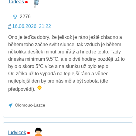
Tadeas
2276
#
16.06.2026, 21:22
Ono je teďka dobrý, že jelikož je ráno ještě chladno a
během toho začne svítit slunce, tak vzduch je během
několika desítek minut prohřátý a hned je teplo. Tady
dneska minimum 9,5°C, ale o dvě hodiny později už to
bylo o skoro 5°C více a na slunku už bylo teplo.
Od zítřka už to vypadá na teplejší ráno a vůbec
nejteplejší den by pro nás měla být sobota (dle
předpovědi).
Olomouc-Lazce
ludvicek