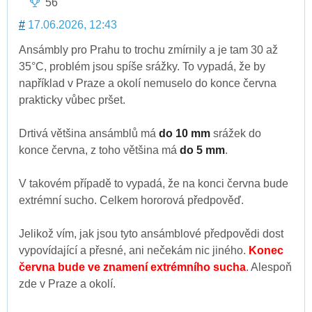
56
#
17.06.2026, 12:43
Ansámbly pro Prahu to trochu zmírnily a je tam 30 až
35°C, problém jsou spíše srážky. To vypadá, že by
například v Praze a okolí nemuselo do konce června
prakticky vůbec pršet.
Drtivá většina ansámblů má
do 10 mm
srážek do
konce června, z toho většina má
do 5 mm
.
V takovém případě to vypadá, že na konci června bude
extrémní sucho. Celkem hororová předpověď.
Jelikož vím, jak jsou tyto ansámblové předpovědi dost
vypovídající a přesné, ani nečekám nic jiného.
Konec
června bude ve znamení extrémního sucha
. Alespoň
zde v Praze a okolí.