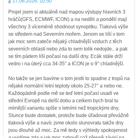
#
17.06.2026, 10:50
Projel jsem si aktuálně nad mapou výstupy hlavních 3
hráčů(GFS, ECMWF, ICON) a na neděli a pondělí mají
všechny 3 víceméně shodnout synopitku. Tlaková výše
se středem nad Severním mořem. Jenom se liší v tom
jak moc sem zateče nějaký chladnější vzduch z těch
severních oblastí nebo zda to sem tolik nedojde.. a pak
se tím pádem liší počasí na další dny. Ecák stále drží
vedro i na úterý cca 34-35° a ICON je o 9° chladnější.
No takže se jen bavíme o tom jestli to spadne z tropů na
nějaké normální letní teploty okolo 25-27° a nebo ne.
Každopádně podle mě se teď letní počasí usadí ve
střední Evropě na delší dobu a celkem bych bral tu
mírnější variantu spíše s letními než tropickými dny.
Slunce bude dostatek, protože bude úřadovat převážně
tlaková výše a navíc jsme okolo slunovratu takže dny
jsou dlouhé až moc. Za mě tedy s výhledy spokojenost
a uvidíme zda a jak moc zabouří což přesně závisí na