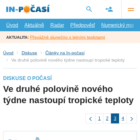
Přejít
na
hlavní
obsah
Úvod
Aktuálně
Radar
Předpověď
Numerický model
Převážně slunečno s letními teplotami
AKTUALITA:
Úvod
Diskuse
Články na In-počasí
Ve druhé polovině nového týdne nastoupí tropické teploty
DISKUSE O POČASÍ
Ve druhé polovině nového
týdne nastoupí tropické teploty
1
2
3
4