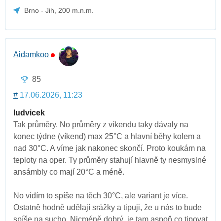
Brno - Jih, 200 m.n.m.
Aidamkoo
85
#
17.06.2026, 11:23
ludvicek
Tak průměry. No průměry z víkendu taky dávaly na
konec týdne (víkend) max 25°C a hlavní běhy kolem a
nad 30°C. A víme jak nakonec skončí. Proto koukám na
teploty na oper. Ty průměry stahují hlavně ty nesmyslné
ansámbly co mají 20°C a méně.
No vidím to spíše na těch 30°C, ale variant je více.
Ostatně hodně udělají srážky a tipuji, že u nás to bude
spíše na sucho. Nicméně dobrý, je tam aspoň co tipovat