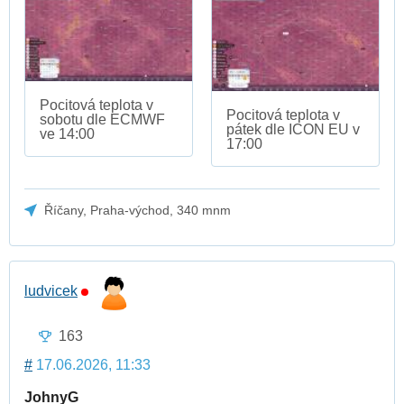
Pocitová teplota v
Pocitová teplota v
sobotu dle ECMWF
pátek dle ICON EU v
ve 14:00
17:00
Říčany, Praha-východ, 340 mnm
ludvicek
163
#
17.06.2026, 11:33
JohnyG