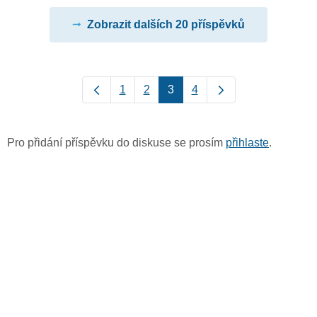
Zobrazit dalších 20 příspěvků
1
2
3
4
Pro přidání příspěvku do diskuse se prosím
přihlaste
.