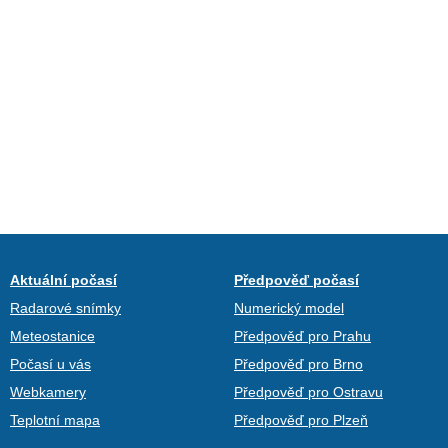
Aktuální počasí
Předpověď počasí
Radarové snímky
Numerický model
Meteostanice
Předpověď pro Prahu
Počasí u vás
Předpověď pro Brno
Webkamery
Předpověď pro Ostravu
Teplotní mapa
Předpověď pro Plzeň