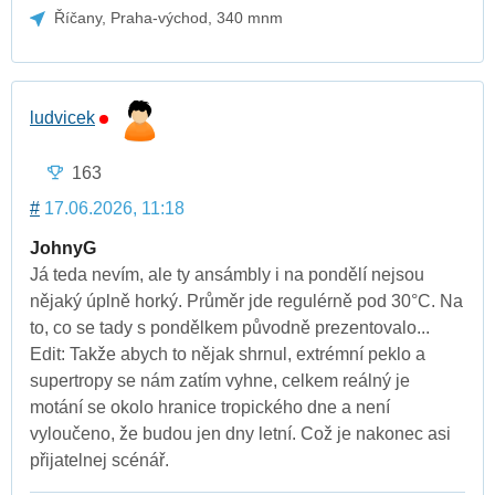
Říčany, Praha-východ, 340 mnm
ludvicek
163
#
17.06.2026, 11:18
JohnyG
Já teda nevím, ale ty ansámbly i na pondělí nejsou
nějaký úplně horký. Průměr jde regulérně pod 30°C. Na
to, co se tady s pondělkem původně prezentovalo...
Edit: Takže abych to nějak shrnul, extrémní peklo a
supertropy se nám zatím vyhne, celkem reálný je
motání se okolo hranice tropického dne a není
vyloučeno, že budou jen dny letní. Což je nakonec asi
přijatelnej scénář.