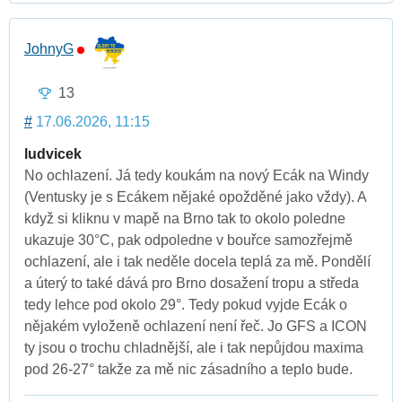
JohnyG
13
#
17.06.2026, 11:15
ludvicek
No ochlazení. Já tedy koukám na nový Ecák na Windy
(Ventusky je s Ecákem nějaké opožděné jako vždy). A
když si kliknu v mapě na Brno tak to okolo poledne
ukazuje 30°C, pak odpoledne v bouřce samozřejmě
ochlazení, ale i tak neděle docela teplá za mě. Pondělí
a úterý to také dává pro Brno dosažení tropu a středa
tedy lehce pod okolo 29°. Tedy pokud vyjde Ecák o
nějakém vyloženě ochlazení není řeč. Jo GFS a ICON
ty jsou o trochu chladnější, ale i tak nepůjdou maxima
pod 26-27° takže za mě nic zásadního a teplo bude.