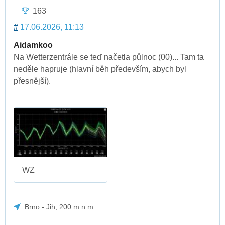
163
#
17.06.2026, 11:13
Aidamkoo
Na Wetterzentrále se teď načetla půlnoc (00)... Tam ta
neděle hapruje (hlavní běh především, abych byl
přesnější).
WZ
Brno - Jih, 200 m.n.m.