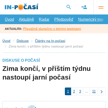
Přejít
na
hlavní
obsah
Úvod
Aktuálně
Radar
Předpověď
Numerický model
Převážně slunečno s letními teplotami
AKTUALITA:
Úvod
Diskuse
Články na In-počasí
Zima končí, v příštím týdnu nastoupí jarní počasí
DISKUSE O POČASÍ
Zima končí, v příštím týdnu
nastoupí jarní počasí
1
2
3
...
11