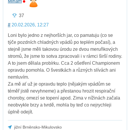
Miriam
37
#
20.02.2026, 12:27
Loni bylo jedno z nejhorších jar, co pamatuju (co se
týče pozdních chladných vpádů po teplém počasí), a
stejně jsme měli takovou úrodu ze dvou meruňkových
stromů, že jsme to sotva zpracovali i v rámci širší rodiny.
A to jsem dělala probírku. Cca 2 ošetření Championem
opravdu pomohla. O švestkách a různých slívách ani
nemluvím.
Za mě ať už je opravdu teplo (nějakým vpádům se
téměř jistě nevyhneme) a přestanou hrozit respirační
choroby, omezí se topení apod. Zima v nížinách začala
neobvykle brzy a tvrdě, mohla by teď co nejrychleji
úplně odejít.
jižní Brněnsko-Mikulovsko