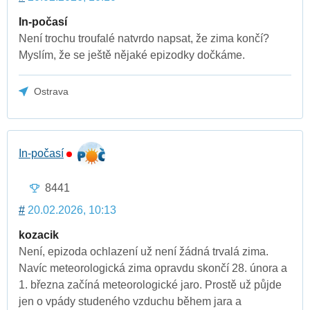
In-počasí
Není trochu troufalé natvrdo napsat, že zima končí?
Myslím, že se ještě nějaké epizodky dočkáme.
Ostrava
In-počasí
8441
#
20.02.2026, 10:13
kozacik
Není, epizoda ochlazení už není žádná trvalá zima.
Navíc meteorologická zima opravdu skončí 28. února a
1. března začíná meteorologické jaro. Prostě už půjde
jen o vpády studeného vzduchu během jara a