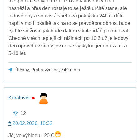
alespoň co se týče nížin. Prostě takové to v noci
nasněží a přes den roztaje to se ještě určitě stane, ale
ledové dny a souvislá sněhová pokrývka 24h či déle
např. v mojí lokalitě tak na to se pravděpodobnost bude
rychle snižovat jak bude datum v kalendáři pokračovat.
Obecně v těch teplejších nížinách po 10.3 už je ledový
den opravdu vzácný jev co se vyskytne jednou za cca
5-10 let.
Říčany, Praha-východ, 340 mnm
Koralovec
12
#
20.02.2026, 10:32
Jé, ve výhledu i 20 C
.