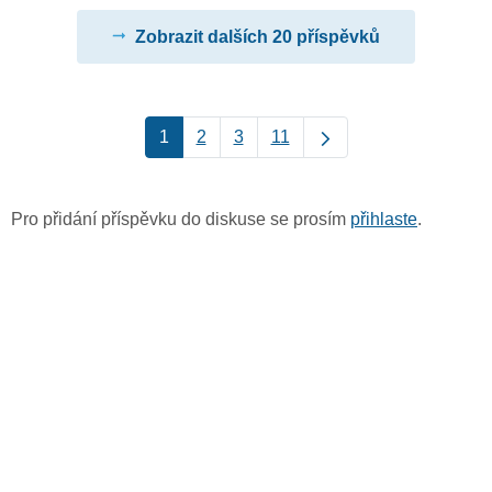
Zobrazit dalších 20 příspěvků
1
2
3
11
Pro přidání příspěvku do diskuse se prosím
přihlaste
.