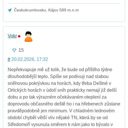
Českokrumlovsko, Kájov 589 m.n.m
Vokr
15
#
20.02.2026, 17:32
Nepřekvapuje mě už tolik, že bude od příštího týdne
dlouhodobější teplo. Spíše se podivuji nad slabou
sněhovou pokrývkou na horách, kdy třeba Deštné v
Orlických horách v údolí sníh prakticky nemají již delší
dobu a po tak výrazném očekávaném oteplení za
doprovodu občasného deště ho i na hřebenech zůstane
pravděpodobně jen minimum. V chladném lednovém
období chyběl větší vliv nějaké TN, která by se od
Středomoří vysunula směrem k nám jako to bývalo v