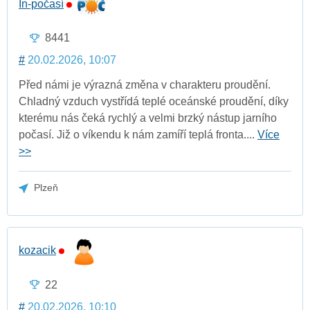
In-počasí
8441
#
20.02.2026, 10:07
Před námi je výrazná změna v charakteru proudění.
Chladný vzduch vystřídá teplé oceánské proudění, díky
kterému nás čeká rychlý a velmi brzký nástup jarního
počasí. Již o víkendu k nám zamíří teplá fronta....
Více
>>
Plzeň
kozacik
22
#
20.02.2026, 10:10