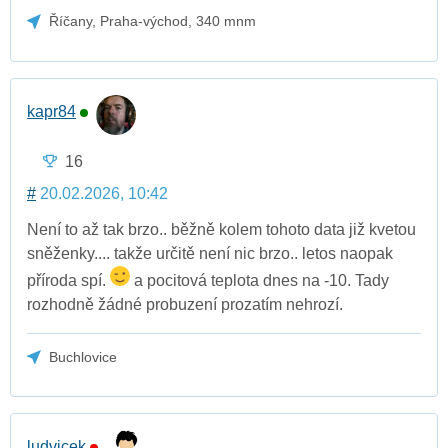
Říčany, Praha-východ, 340 mnm
kapr84
16
#
20.02.2026, 10:42
Není to až tak brzo.. běžně kolem tohoto data již kvetou
sněženky.... takže určitě není nic brzo.. letos naopak
příroda spí.
a pocitová teplota dnes na -10. Tady
rozhodně žádné probuzení prozatím nehrozí.
Buchlovice
ludvicek