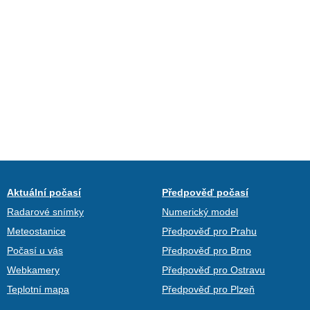
Aktuální počasí
Předpověď počasí
Radarové snímky
Numerický model
Meteostanice
Předpověď pro Prahu
Počasí u vás
Předpověď pro Brno
Webkamery
Předpověď pro Ostravu
Teplotní mapa
Předpověď pro Plzeň