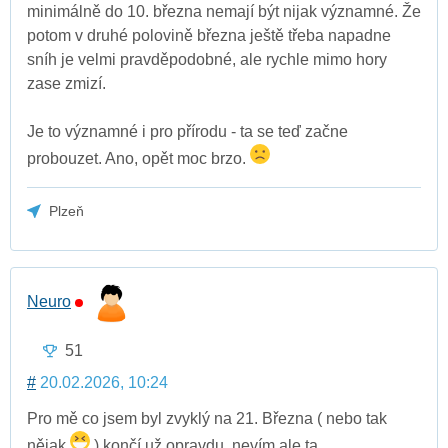
minimálně do 10. března nemají být nijak významné. Že
potom v druhé polovině března ještě třeba napadne
sníh je velmi pravděpodobné, ale rychle mimo hory
zase zmizí.
Je to významné i pro přírodu - ta se teď začne
probouzet. Ano, opět moc brzo.
Plzeň
Neuro
51
#
20.02.2026, 10:24
Pro mě co jsem byl zvyklý na 21. Března ( nebo tak
nějak
) končí už opravdu, nevím ale ta