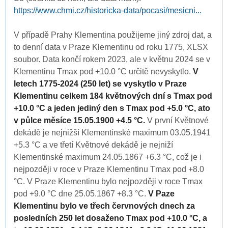
https://www.chmi.cz/historicka-data/pocasi/mesicni...
V případě Prahy Klementina použijeme jiný zdroj dat, a
to denní data v Praze Klementinu od roku 1775, XLSX
soubor. Data končí rokem 2023, ale v květnu 2024 se v
Klementinu Tmax pod +10.0 °C určitě nevyskytlo.
V
letech 1775-2024 (250 let) se vyskytlo v Praze
Klementinu celkem 184 květnových dní s Tmax pod
+10.0 °C a jeden jediný den s Tmax pod +5.0 °C, ato
v půlce měsíce 15.05.1900 +4.5 °C.
V první Květnové
dekádě je nejnižší Klementinské maximum 03.05.1941
+5.3 °C a ve třetí Květnové dekádě je nejniží
Klementinské maximum 24.05.1867 +6.3 °C, což je i
nejpozději v roce v Praze Klementinu Tmax pod +8.0
°C. V Praze Klementinu bylo nejpozději v roce Tmax
pod +9.0 °C dne 25.05.1867 +8.3 °C.
V Paze
Klementinu bylo ve třech červnových dnech za
posledních 250 let dosaženo Tmax pod +10.0 °C, a