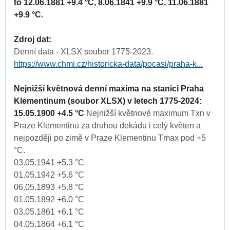
to 12.06.1881 +9.4 °C, 8.06.1841 +9.9 °C, 11.06.1881
+9.9 °C.
Zdroj dat:
Denní data - XLSX soubor 1775-2023.
https://www.chmi.cz/historicka-data/pocasi/praha-k...
Nejnižší květnová denní maxima na stanici Praha
Klementinum (soubor XLSX) v letech 1775-2024:
15.05.1900 +4.5 °C
Nejnižší květnové maximum Txn v
Praze Klementinu za druhou dekádu i celý květen a
nejpozději po zimě v Praze Klementinu Tmax pod +5
°C.
03.05.1941 +5.3 °C
01.05.1942 +5.6 °C
06.05.1893 +5.8 °C
01.05.1892 +6.0 °C
03.05.1861 +6.1 °C
04.05.1864 +6.1 °C