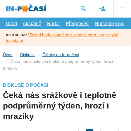
Přejít
na
hlavní
obsah
Úvod
Aktuálně
Radar
Předpověď
Numerický model
Víkend bude slunečný s letními, zítra i tropickými
AKTUALITA:
teplotami
Úvod
Diskuse
Články na In-počasí
Čeká nás srážkově i teplotně podprůměrný týden, hrozí i
mrazíky
DISKUSE O POČASÍ
Čeká nás srážkově i teplotně
podprůměrný týden, hrozí i
mrazíky