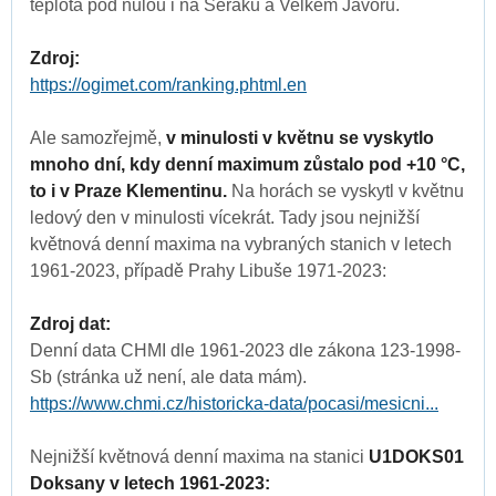
teplota pod nulou i na Šeráku a Velkém Javoru.
Zdroj:
https://ogimet.com/ranking.phtml.en
Ale samozřejmě,
v minulosti v květnu se vyskytlo
mnoho dní, kdy denní maximum zůstalo pod +10 °C,
to i v Praze Klementinu.
Na horách se vyskytl v květnu
ledový den v minulosti vícekrát. Tady jsou nejnižší
květnová denní maxima na vybraných stanich v letech
1961-2023, případě Prahy Libuše 1971-2023:
Zdroj dat:
Denní data CHMI dle 1961-2023 dle zákona 123-1998-
Sb (stránka už není, ale data mám).
https://www.chmi.cz/historicka-data/pocasi/mesicni...
Nejnižší květnová denní maxima na stanici
U1DOKS01
Doksany v letech 1961-2023: