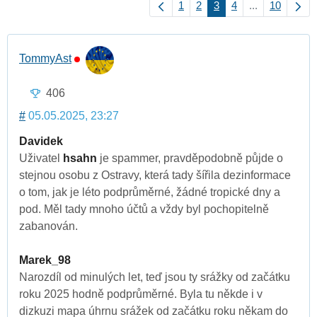
1
2
3
4
...
10
TommyAst
406
#
05.05.2025, 23:27
Davidek
Uživatel
hsahn
je spammer, pravděpodobně půjde o
stejnou osobu z Ostravy, která tady šířila dezinformace
o tom, jak je léto podprůměrné, žádné tropické dny a
pod. Měl tady mnoho účtů a vždy byl pochopitelně
zabanován.
Marek_98
Narozdíl od minulých let, teď jsou ty srážky od začátku
roku 2025 hodně podprůměrné. Byla tu někde i v
dizkuzi mapa úhrnu srážek od začátku roku někam do