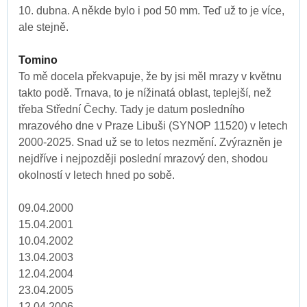
10. dubna. A někde bylo i pod 50 mm. Teď už to je více,
ale stejně.
Tomino
To mě docela překvapuje, že by jsi měl mrazy v květnu
takto podě. Trnava, to je nížinatá oblast, teplejší, než
třeba Střední Čechy. Tady je datum posledního
mrazového dne v Praze Libuši (SYNOP 11520) v letech
2000-2025. Snad už se to letos nezmění. Zvýrazněn je
nejdříve i nejpozději poslední mrazový den, shodou
okolností v letech hned po sobě.
09.04.2000
15.04.2001
10.04.2002
13.04.2003
12.04.2004
23.04.2005
12.04.2006