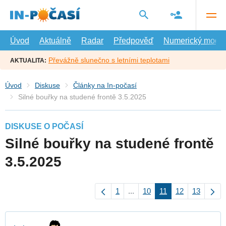
Přejít
na
hlavní
obsah
Úvod
Aktuálně
Radar
Předpověď
Numerický model
Převážně slunečno s letními teplotami
AKTUALITA:
Úvod
Diskuse
Články na In-počasí
Silné bouřky na studené frontě 3.5.2025
DISKUSE O POČASÍ
Silné bouřky na studené frontě
3.5.2025
1
...
10
11
12
13