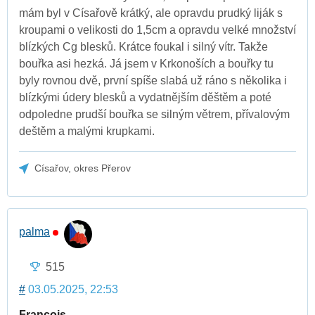
mám byl v Císařově krátký, ale opravdu prudký liják s
kroupami o velikosti do 1,5cm a opravdu velké množství
blízkých Cg blesků. Krátce foukal i silný vítr. Takže
bouřka asi hezká. Já jsem v Krkonoších a bouřky tu
byly rovnou dvě, první spíše slabá už ráno s několika i
blízkými údery blesků a vydatnějším děštěm a poté
odpoledne prudší bouřka se silným větrem, přívalovým
deštěm a malými krupkami.
Císařov, okres Přerov
palma
515
#
03.05.2025, 22:53
Francois