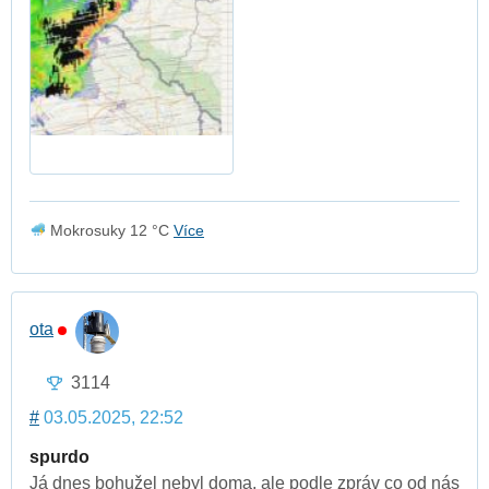
Mokrosuky 12 °C
Více
ota
3114
#
03.05.2025, 22:52
spurdo
Já dnes bohužel nebyl doma, ale podle zpráv co od nás