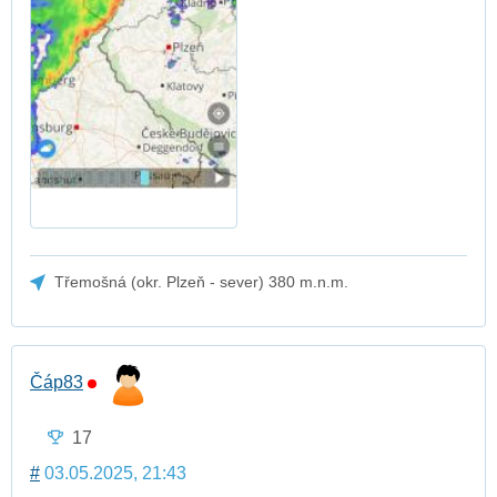
Třemošná (okr. Plzeň - sever) 380 m.n.m.
Čáp83
17
#
03.05.2025, 21:43