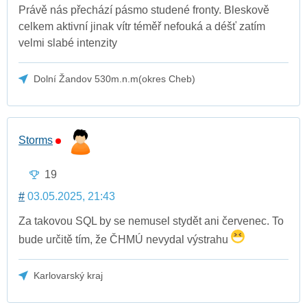
Právě nás přechází pásmo studené fronty. Bleskově
celkem aktivní jinak vítr téměř nefouká a déšť zatím
velmi slabé intenzity
Dolní Žandov 530m.n.m(okres Cheb)
Storms
19
#
03.05.2025, 21:43
Za takovou SQL by se nemusel stydět ani červenec. To
bude určitě tím, že ČHMÚ nevydal výstrahu
Karlovarský kraj