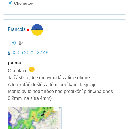
Chomutov
Francois
94
#
03.05.2025, 22:49
palma
Gratulace
Ta část co jde sem vypadá zatím solidně..
A ten koláč deště za těmi bouřkami taky fajn..
Mohlo by to hodit něco nad predikční plán..(na dnes
0,2mm, na zítra 4mm)