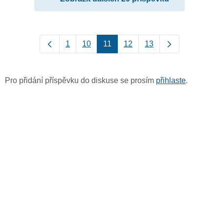
1
10
11
12
13
Pro přidání příspěvku do diskuse se prosím
přihlaste
.