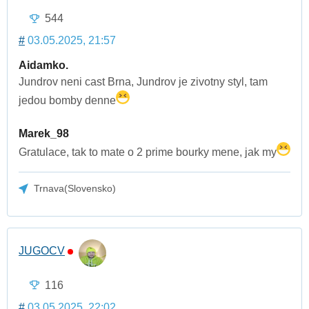
544
#
03.05.2025, 21:57
Aidamko.
Jundrov neni cast Brna, Jundrov je zivotny styl, tam
jedou bomby denne
Marek_98
Gratulace, tak to mate o 2 prime bourky mene, jak my
Trnava(Slovensko)
JUGOCV
116
#
03.05.2025, 22:02