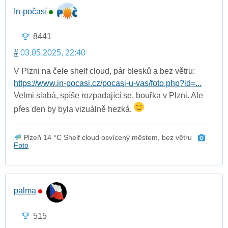
In-počasí
8441
#
03.05.2025, 22:40
V Plzni na čele shelf cloud, pár blesků a bez větru:
https://www.in-pocasi.cz/pocasi-u-vas/foto.php?id=...
Velmi slabá, spíše rozpadající se, bouřka v Plzni. Ale
přes den by byla vizuálně hezká.
Plzeň 14 °C Shelf cloud osvícený městem, bez větru
Foto
palma
515