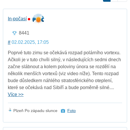
In-počasí
8441
#
02.02.2025, 17:05
Poprvé tuto zimu se očekává rozpad polárního vortexu.
Ačkoli je v tuto chvíli silný, v následujících sedmi dnech
začne slábnout a kolem poloviny února se rozdělí na
několik menších vortexů (viz video níže). Tento rozpad
bude důsledkem náhlého stratosférického oteplení,
které se očekává nad Sibiří a bude poměrně silné....
Více >>
Plzeň Po západu slunce
Foto