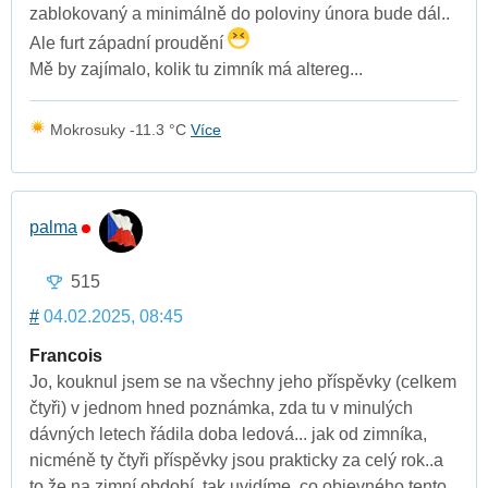
zablokovaný a minimálně do poloviny února bude dál..
Ale furt západní proudění
Mě by zajímalo, kolik tu zimník má altereg...
Mokrosuky -11.3 °C
Více
palma
515
#
04.02.2025, 08:45
Francois
Jo, kouknul jsem se na všechny jeho příspěvky (celkem
čtyři) v jednom hned poznámka, zda tu v minulých
dávných letech řádila doba ledová... jak od zimníka,
nicméně ty čtyři příspěvky jsou prakticky za celý rok..a
to že na zimní období, tak uvidíme, co objevného tento