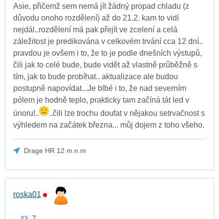
Asie, přičemž sem nemá jít žádný propad chladu (z
důvodu onoho rozdělení) až do 21.2. kam to vidí
nejdál..rozdělení má pak přejít ve zcelení a celá
záležitost je predikována v celkovém trvání cca 12 dní..
pravdou je ovšem i to, že to je podle dnešních výstupů,
čili jak to celé bude, bude vidět až vlastně průběžně s
tím, jak to bude probíhat.. aktualizace ale budou
postupně napovídat...Je blbé i to, že nad severním
pólem je hodně teplo, prakticky tam začíná tát led v
únoru!..
..čili lze trochu doufat v nějakou setrvačnost s
výhledem na začátek března... můj dojem z toho všeho.
Drage HR 12 m.n.m
roska01
7