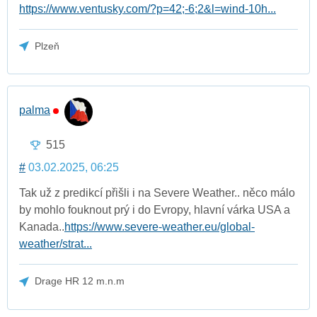
https://www.ventusky.com/?p=42;-6;2&l=wind-10h...
Plzeň
palma
515
#
03.02.2025, 06:25
Tak už z predikcí přišli i na Severe Weather.. něco málo
by mohlo fouknout prý i do Evropy, hlavní várka USA a
Kanada..
https://www.severe-weather.eu/global-
weather/strat...
Drage HR 12 m.n.m