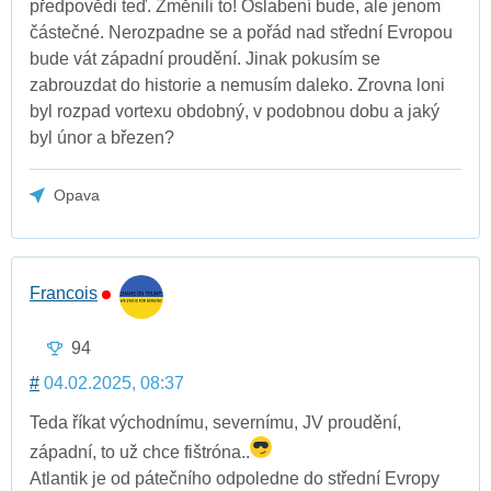
předpovědi teď. Změnili to! Oslabení bude, ale jenom
částečné. Nerozpadne se a pořád nad střední Evropou
bude vát západní proudění. Jinak pokusím se
zabrouzdat do historie a nemusím daleko. Zrovna loni
byl rozpad vortexu obdobný, v podobnou dobu a jaký
byl únor a březen?
Opava
Francois
94
#
04.02.2025, 08:37
Teda říkat východnímu, severnímu, JV proudění,
západní, to už chce fištróna..
Atlantik je od pátečního odpoledne do střední Evropy