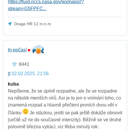
https://fluid.nccs.nasa.gov/wxmaps//?
stream=G5FPFC...
Drage HR 12 m.n.m
In-počasí
8441
#
02.02.2025, 21:56
kuba
Nepíšeme, že se
úplně
rozpadne, ale že se rozpadne
na několik menších vírů. Asi je to jen o vnímání toho, co
znamená rozpad a hlavně přečtení prvních dvou vět v
článku
Je otázkou, jestli se pak ještě dokáže obnovit
(určitě už ne do současné intenzity). Běžně se ve druhé
polovině března vytrácí, viz třeba minulý rok: