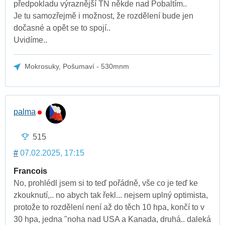
předpokladu výraznější TN někde nad Pobaltím..
Je tu samozřejmě i možnost, že rozdělení bude jen
dočasné a opět se to spojí..
Uvidíme..
Mokrosuky, Pošumaví - 530mnm
palma
515
#
07.02.2025, 17:15
Francois
No, prohlédl jsem si to teď pořádně, vše co je teď ke
zkouknutí,.. no abych tak řekl... nejsem uplný optimista,
protože to rozdělení není až do těch 10 hpa, končí to v
30 hpa, jedna "noha nad USA a Kanada, druhá.. daleká