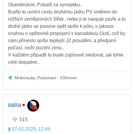
Skandinávie, Pobaltí za synoptiku..
Buďto to uvolní cestu druhému jádru PV směrem do
nižších zeměpisných šířek , nebo ji to naopak zavře a to
druhé jádro se posune opět spíše k pólu, s jakousi
snahou o opětovné propojení s kanadskou částí, což by
nám přineslo spíše teplejší JZ proudění..a předjarní
počasí, nežli pozdní zimu..
V každém případě to bude zajímavé sledovat, jak tohle
celé dopadne..
Mokrosuky, Pošumaví - 530mnm
palma
515
#
07.02.2025, 12:49