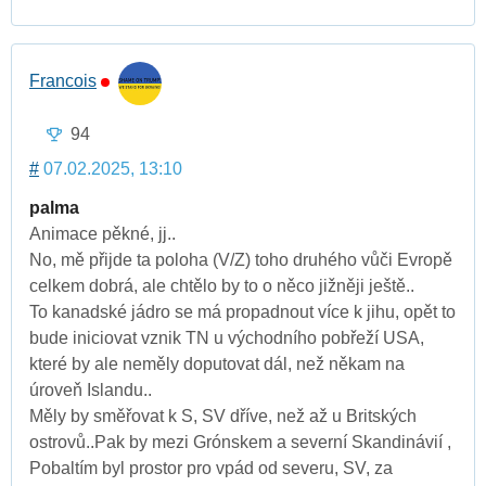
Francois
94
#
07.02.2025, 13:10
palma
Animace pěkné, jj..
No, mě přijde ta poloha (V/Z) toho druhého vůči Evropě
celkem dobrá, ale chtělo by to o něco jižněji ještě..
To kanadské jádro se má propadnout více k jihu, opět to
bude iniciovat vznik TN u východního pobřeží USA,
které by ale neměly doputovat dál, než někam na
úroveň Islandu..
Měly by směřovat k S, SV dříve, než až u Britských
ostrovů..Pak by mezi Grónskem a severní Skandinávií ,
Pobaltím byl prostor pro vpád od severu, SV, za