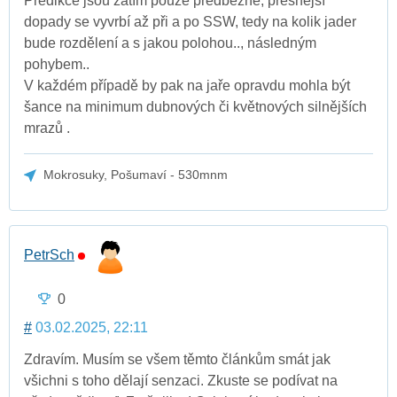
Predikce jsou zatím pouze předběžné, přesnější
dopady se vyvrbí až při a po SSW, tedy na kolik jader
bude rozdělení a s jakou polohou.., následným
pohybem..
V každém případě by pak na jaře opravdu mohla být
šance na minimum dubnových či květnových silnějších
mrazů .
Mokrosuky, Pošumaví - 530mnm
PetrSch
0
#
03.02.2025, 22:11
Zdravím. Musím se všem těmto článkům smát jak
všichni s toho dělají senzaci. Zkuste se podívat na