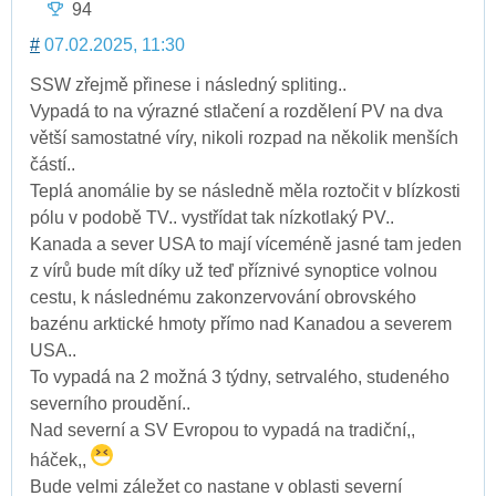
94
#
07.02.2025, 11:30
SSW zřejmě přinese i následný spliting..
Vypadá to na výrazné stlačení a rozdělení PV na dva
větší samostatné víry, nikoli rozpad na několik menších
částí..
Teplá anomálie by se následně měla roztočit v blízkosti
pólu v podobě TV.. vystřídat tak nízkotlaký PV..
Kanada a sever USA to mají víceméně jasné tam jeden
z vírů bude mít díky už teď příznivé synoptice volnou
cestu, k následnému zakonzervování obrovského
bazénu arktické hmoty přímo nad Kanadou a severem
USA..
To vypadá na 2 možná 3 týdny, setrvalého, studeného
severního proudění..
Nad severní a SV Evropou to vypadá na tradiční,,
háček,,
Bude velmi záležet co nastane v oblasti severní