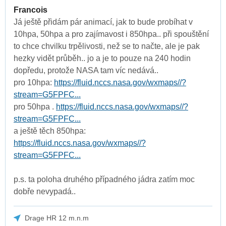
Francois
Já ještě přidám pár animací, jak to bude probíhat v
10hpa, 50hpa a pro zajímavost i 850hpa.. při spouštění
to chce chvilku trpělivosti, než se to načte, ale je pak
hezky vidět průběh.. jo a je to pouze na 240 hodin
dopředu, protože NASA tam víc nedává..
pro 10hpa:
https://fluid.nccs.nasa.gov/wxmaps//?
stream=G5FPFC...
pro 50hpa .
https://fluid.nccs.nasa.gov/wxmaps//?
stream=G5FPFC...
a ještě těch 850hpa:
https://fluid.nccs.nasa.gov/wxmaps//?
stream=G5FPFC...
p.s. ta poloha druhého případného jádra zatím moc
dobře nevypadá..
Drage HR 12 m.n.m