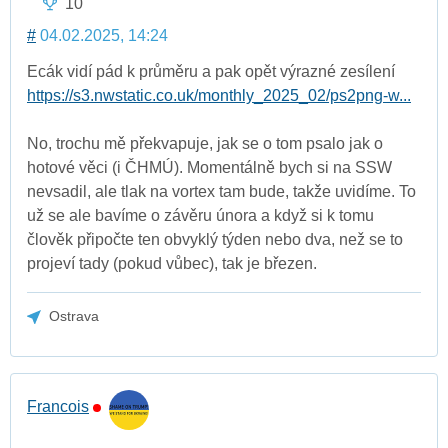
10
#
04.02.2025, 14:24
Ecák vidí pád k průměru a pak opět výrazné zesílení
https://s3.nwstatic.co.uk/monthly_2025_02/ps2png-w...
No, trochu mě překvapuje, jak se o tom psalo jak o
hotové věci (i ČHMÚ). Momentálně bych si na SSW
nevsadil, ale tlak na vortex tam bude, takže uvidíme. To
už se ale bavíme o závěru února a když si k tomu
člověk připočte ten obvyklý týden nebo dva, než se to
projeví tady (pokud vůbec), tak je březen.
Ostrava
Francois