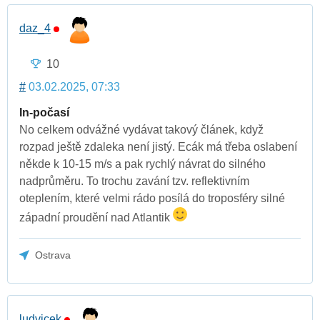
daz_4
10
#
03.02.2025, 07:33
In-počasí
No celkem odvážné vydávat takový článek, když
rozpad ještě zdaleka není jistý. Ecák má třeba oslabení
někde k 10-15 m/s a pak rychlý návrat do silného
nadprůměru. To trochu zavání tzv. reflektivním
oteplením, které velmi rádo posílá do troposféry silné
západní proudění nad Atlantik
Ostrava
ludvicek