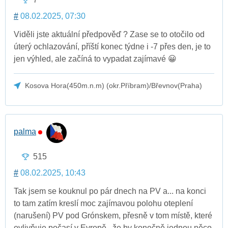
#
08.02.2025, 07:30
Viděli jste aktuální předpověď ? Zase se to otočilo od
úterý ochlazování, příští konec týdne i -7 přes den, je to
jen výhled, ale začíná to vypadat zajímavé 😀
Kosova Hora(450m.n.m) (okr.Příbram)/Břevnov(Praha)
palma
515
#
08.02.2025, 10:43
Tak jsem se kouknul po pár dnech na PV a... na konci
to tam zatím kreslí moc zajímavou polohu oteplení
(narušení) PV pod Grónskem, přesně v tom místě, které
ovlivňuje počasí v Evropě.. že by konečně jednou něco