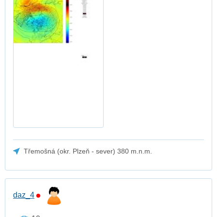
Třemošná (okr. Plzeň - sever) 380 m.n.m.
daz_4