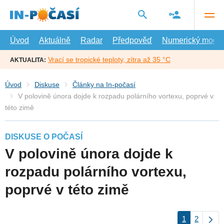
Přejít
na
hlavní
obsah
Úvod
Aktuálně
Radar
Předpověď
Numerický model
Vrací se tropické teploty, zítra až 35 °C
AKTUALITA:
Úvod
Diskuse
Články na In-počasí
V polovině února dojde k rozpadu polárního vortexu, poprvé v
této zimě
DISKUSE O POČASÍ
V polovině února dojde k
rozpadu polárního vortexu,
poprvé v této zimě
1
2