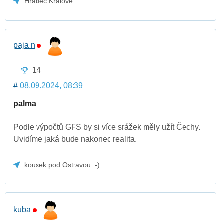
Hradec Králové
paja n
14
#
08.09.2024, 08:39
palma
Podle výpočtů GFS by si více srážek měly užít Čechy.
Uvidíme jaká bude nakonec realita.
kousek pod Ostravou :-)
kuba