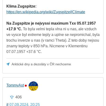
Klima Zugspitze:
https://en.wikipedia.org/wiki/Zugspitze#Climate
Na Zugspitze je nejvyssi maximum Txx 05.07.1957
+17.9 °C.
To byla velmi tepla vlna ni u nas, ale vzduch
ve vysce byl extreme teply a uplne se nepromichal, byla
trochu inverze u nas (v ramci Theta). Z teto doby nejsou
znamy teploty v 850 hPa. Nicmene v Klementinu
07.07.1957 +37.6 °C.
Arktické dny a dezoláty v ČR nechceme
TommyAst
406
#
07.09.2024, 20:25