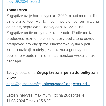
#
07.09.2024, 20:23
TomasMost
Zugspitze uz je hodne vysoko, 2960 m nad morem. To
uz je blizko 700 hPa. Tam by m ted v chladnejsim tydnu
co prijde, neprekvapil ledovy den. A +22 °C na
Zugspitze urcite nebylo a zitra nebude. Podle me ta
predpoved vezme nejblizsi gridovy bod z toho odvodi
predpoved pro Zugspitze. Nadmorska vyska v poli,
ktere pouzivaji modely, je zhlazena a gridovy bod
pobliz hory bude mit mensi nadmorskou vysku. Jinak
nechapu.
Tady je pocasi na
Zugspitze za srpen a do pulky zari
2024:
https://ogimet.com/cgi-bin/gsynres?lang=en&ind...
Letosni nejvyssi maximum Txx na Zugspitze je
11.08.2024 Tmax +15.6 °C.