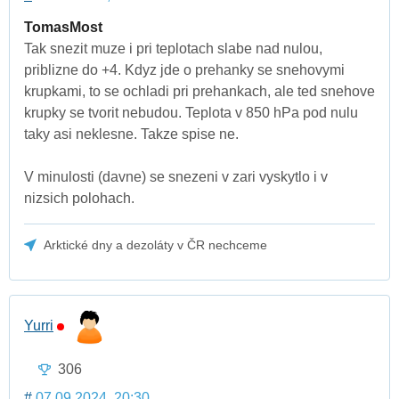
TomasMost
Tak snezit muze i pri teplotach slabe nad nulou,
priblizne do +4. Kdyz jde o prehanky se snehovymi
krupkami, to se ochladi pri prehankach, ale ted snehove
krupky se tvorit nebudou. Teplota v 850 hPa pod nulu
taky asi neklesne. Takze spise ne.
V minulosti (davne) se snezeni v zari vyskytlo i v
nizsich polohach.
Arktické dny a dezoláty v ČR nechceme
Yurri
306
#
07.09.2024, 20:30