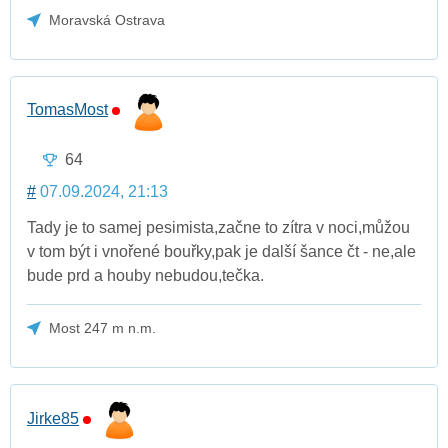
Moravská Ostrava
TomasMost
64
#
07.09.2024, 21:13
Tady je to samej pesimista,začne to zítra v noci,můžou
v tom být i vnořené bouřky,pak je další šance čt - ne,ale
bude prd a houby nebudou,tečka.
Most 247 m n.m.
Jirke85