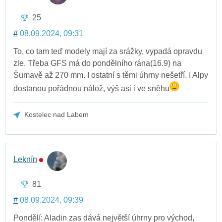
25
#
08.09.2024, 09:31
To, co tam teď modely mají za srážky, vypadá opravdu
zle. Třeba GFS má do pondělního rána(16.9) na
Šumavě až 270 mm. I ostatní s těmi úhrny nešetří. I Alpy
dostanou pořádnou nálož, výš asi i ve sněhu
Kostelec nad Labem
Leknín
81
#
08.09.2024, 09:39
Pondělí: Aladin zas dává největší úhrny pro východ,