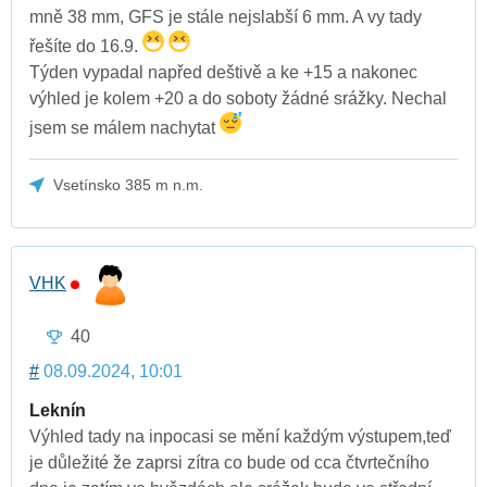
mně 38 mm, GFS je stále nejslabší 6 mm. A vy tady
řešíte do 16.9.
Týden vypadal napřed deštivě a ke +15 a nakonec
výhled je kolem +20 a do soboty žádné srážky. Nechal
jsem se málem nachytat
Vsetínsko 385 m n.m.
VHK
40
#
08.09.2024, 10:01
Leknín
Výhled tady na inpocasi se mění každým výstupem,teď
je důležité že zaprsi zítra co bude od cca čtvrtečního