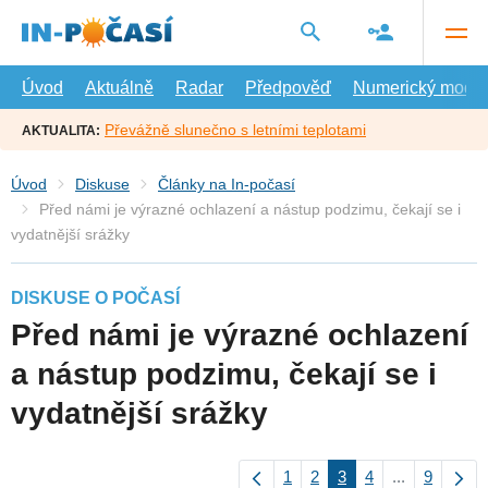
Přejít
na
hlavní
obsah
Úvod
Aktuálně
Radar
Předpověď
Numerický model
Převážně slunečno s letními teplotami
AKTUALITA:
Úvod
Diskuse
Články na In-počasí
Před námi je výrazné ochlazení a nástup podzimu, čekají se i
vydatnější srážky
DISKUSE O POČASÍ
Před námi je výrazné ochlazení
a nástup podzimu, čekají se i
vydatnější srážky
1
2
3
4
...
9