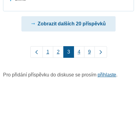
Zobrazit dalších 20 příspěvků
1
2
3
4
9
Pro přidání příspěvku do diskuse se prosím
přihlaste
.