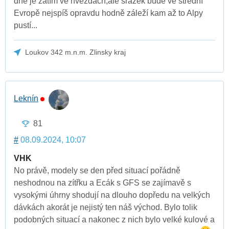
dne je zatím ve hvězdách,ale srážek bude ve střední
Evropě nejspíš opravdu hodně záleží kam až to Alpy
pustí...
Loukov 342 m.n.m. Zlinsky kraj
Leknín
81
#
08.09.2024, 10:07
VHK
No právě, modely se den před situací pořádně
neshodnou na zítřku a Ecák s GFS se zajímavě s
vysokými úhrny shodují na dlouho dopředu na velkých
dávkách akorát je nejistý ten náš východ. Bylo tolik
podobných situací a nakonec z nich bylo velké kulové a