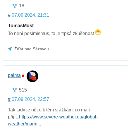
18
#
07.09.2024, 21:31
TomasMost
To není pesimismus, to je trpká zkušenost
Žďár nad Sázavou
palma
515
#
07.09.2024, 22:57
Tak tady je něco k těm srážkám, co mají
přijít..
https://www.severe-weather.eu/global-
weather/marin...