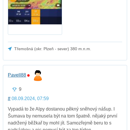
Třemošná (okr. Plzeň - sever) 380 m.n.m.
Pavell88
9
#
08.09.2024, 07:59
Vypadá to že Alpy dostanou pěkný sněhový nášup. I
Šumava by nemusela být na tom špatně. nějaký první
nadržený běžkař by mohl jít. Samozřejmě beru to s
nadsázkou a nic nemusí být za ten týden.