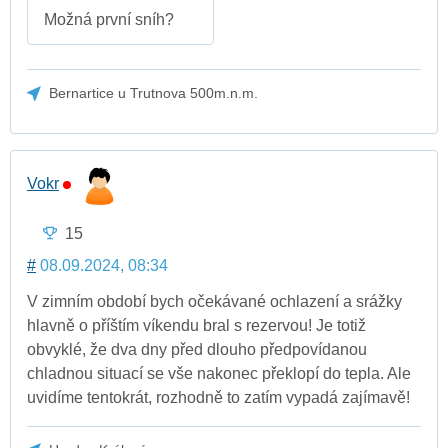
Možná první sníh?
Bernartice u Trutnova 500m.n.m.
Vokr
15
#
08.09.2024, 08:34
V zimním období bych očekávané ochlazení a srážky
hlavně o příštím víkendu bral s rezervou! Je totiž
obvyklé, že dva dny před dlouho předpovídanou
chladnou situací se vše nakonec překlopí do tepla. Ale
uvidíme tentokrát, rozhodně to zatím vypadá zajímavě!