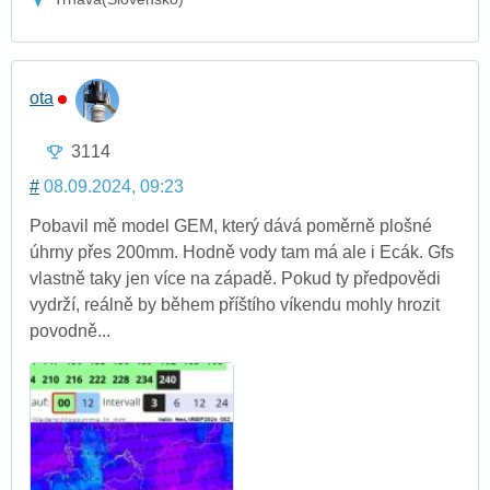
ota
3114
#
08.09.2024, 09:23
Pobavil mě model GEM, který dává poměrně plošné
úhrny přes 200mm. Hodně vody tam má ale i Ecák. Gfs
vlastně taky jen více na západě. Pokud ty předpovědi
vydrží, reálně by během příštího víkendu mohly hrozit
povodně...