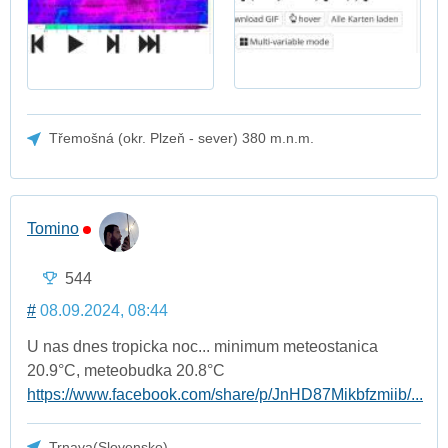
Třemošná (okr. Plzeň - sever) 380 m.n.m.
Tomino
544
#
08.09.2024, 08:44
U nas dnes tropicka noc... minimum meteostanica
20.9°C, meteobudka 20.8°C
https://www.facebook.com/share/p/JnHD87Mikbfzmiib/...
Trnava(Slovensko)