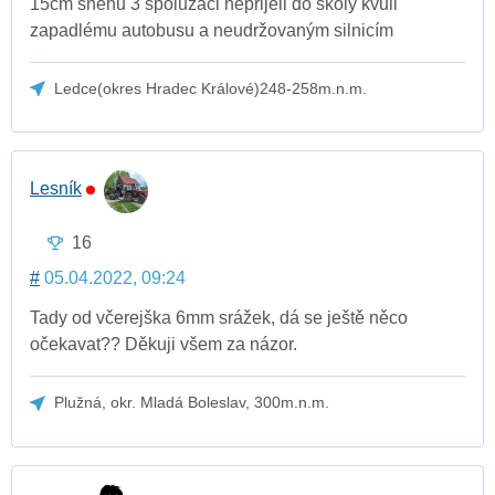
15cm sněhu 3 spolužáci nepřijeli do školy kvůli
zapadlému autobusu a neudržovaným silnicím
Ledce(okres Hradec Králové)248-258m.n.m.
Lesník
16
#
05.04.2022, 09:24
Tady od včerejška 6mm srážek, dá se ještě něco
očekavat?? Děkuji všem za názor.
Plužná, okr. Mladá Boleslav, 300m.n.m.