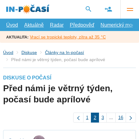
Přejít
na
hlavní
obsah
Úvod
Aktuálně
Radar
Předpověď
Numerický model
Vrací se tropické teploty, zítra až 35 °C
AKTUALITA:
Úvod
Diskuse
Články na In-počasí
Před námi je větrný týden, počasí bude aprílové
DISKUSE O POČASÍ
Před námi je větrný týden,
počasí bude aprílové
1
2
3
...
16