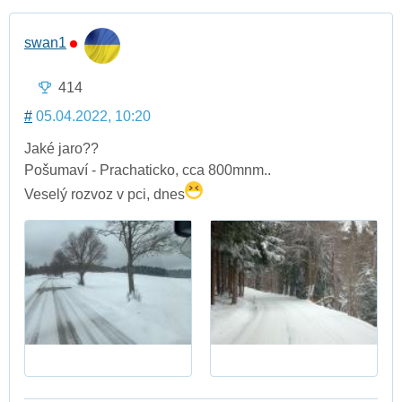
swan1
414
#
05.04.2022, 10:20
Jaké jaro??
Pošumaví - Prachaticko, cca 800mnm..
Veselý rozvoz v pci, dnes