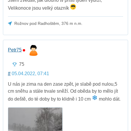
Jsem zvědav, jak dlouho tv příští týden vydrží,
Velikonoce jsou velký otazník
Rožnov pod Radhoštěm, 376 m n.m.
Petr75
75
#
05.04.2022, 07:41
U nás je zima na den zase zpět, je slabě pod nulou,5
cm sněhu a stále trvale sněží. Od oběda by to mělo jít
do deště, do té doby by to klidně i 10 cm
mohlo dát.