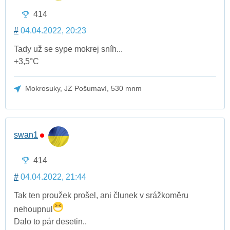
414
#
04.04.2022, 20:23
Tady už se sype mokrej sníh...
+3,5°C
Mokrosuky, JZ Pošumaví, 530 mnm
swan1
414
#
04.04.2022, 21:44
Tak ten proužek prošel, ani člunek v srážkoměru
nehoupnul
Dalo to pár desetin..