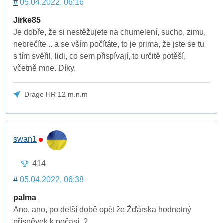
#
05.04.2022, 06:16
Jirke85
Je dobře, že si nestěžujete na chumelení, sucho, zimu,
nebrečíte .. a se vším počítáte, to je prima, že jste se tu
s tím svěřil, lidi, co sem přispívají, to určitě potěší,
včetně mne. Díky.
Drage HR 12 m.n.m
swan1
414
#
05.04.2022, 06:38
palma
Ano, ano, po delší době opět že Žďárska hodnotný
příspěvek k počasí..?