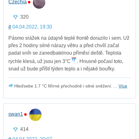
Czechia
320
#
04.04.2022, 19:30
Pásmo srážek na údajně teplé frontě dorazilo i sem. Už
přes 2 hodiny silné nárazy větru a před chvílí začal
padat sníh se zanedbatelnou příměsí deště. Teplota
rychle klesá, už jsou jen 3°C
. Hnusné počasí toto,
snad už bude příští týden teplo a i nějaké bouřky.
Hleďsebe 1.7 °C Mírné přechodně i silné sněžení. ...
Více
swan1
414