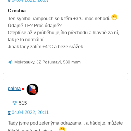
#
04.04.2022, 20:07
Czechia
Ten symbol rampouch se k těm +3°C moc nehodí..
Údajně TF? Proč údajně?
Oteplí se až v průběhu jejího přechodu a hlavně za ní,
tak je to normální...
Jinak tady zatím +4°C a beze srážek..
Mokrosuky, JZ Pošumaví, 530 mnm
palma
515
#
04.04.2022, 20:11
Tady jsme pod zelenýma odrazama... a hádejte, můžete
třikrát. padá prd, nic a .....