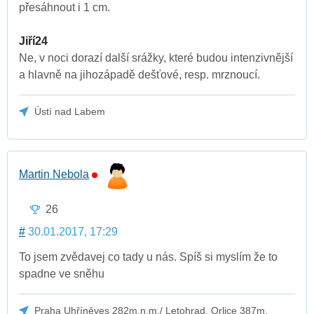
přesáhnout i 1 cm.
Jiří24
Ne, v noci dorazí další srážky, které budou intenzivnější
a hlavně na jihozápadě dešťové, resp. mrznoucí.
Ústí nad Labem
Martin Nebola
26
#
30.01.2017, 17:29
To jsem zvědavej co tady u nás. Spíš si myslím že to
spadne ve sněhu
Praha Uhříněves 282m.n.m./ Letohrad, Orlice 387m.