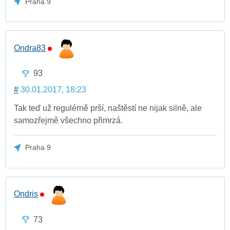
Praha 9
Ondra83
93
#
30.01.2017, 18:23
Tak teď už regulérně prší, naštěstí ne nijak silně, ale
samozřejmě všechno přimrzá.
Praha 9
Ondris
73