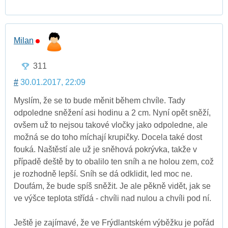
Milan
311
#
30.01.2017, 22:09
Myslím, že se to bude měnit během chvíle. Tady
odpoledne sněžení asi hodinu a 2 cm. Nyní opět sněží,
ovšem už to nejsou takové vločky jako odpoledne, ale
možná se do toho míchají krupičky. Docela také dost
fouká. Naštěstí ale už je sněhová pokrývka, takže v
případě deště by to obalilo ten sníh a ne holou zem, což
je rozhodně lepší. Sníh se dá odklidit, led moc ne.
Doufám, že bude spíš sněžit. Je ale pěkně vidět, jak se
ve výšce teplota střídá - chvíli nad nulou a chvíli pod ní.
Ještě je zajímavé, že ve Frýdlantském výběžku je pořád