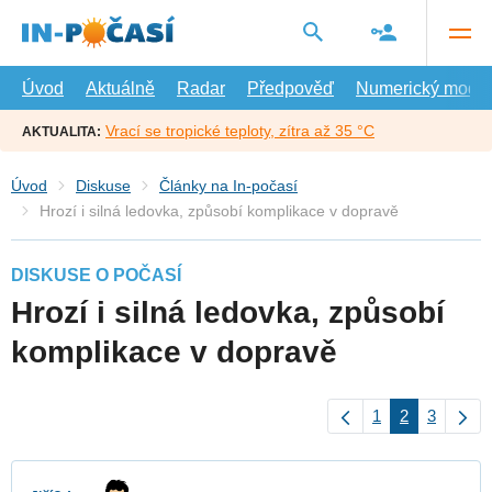
Přejít
na
hlavní
obsah
Úvod
Aktuálně
Radar
Předpověď
Numerický model
Vrací se tropické teploty, zítra až 35 °C
AKTUALITA:
Úvod
Diskuse
Články na In-počasí
Hrozí i silná ledovka, způsobí komplikace v dopravě
DISKUSE O POČASÍ
Hrozí i silná ledovka, způsobí
komplikace v dopravě
1
2
3