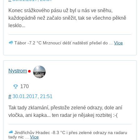
Konec srážkového pásu už byl u nás ve sněhu,
každopádně než začalo sněžit, tak se všechno pěkně
lesklo...
Tábor -7.2 °C Mrznoucí déšť naštěstí přešel do ...
Více
Nystrom
170
#
30.01.2017, 21:51
Tak tady zklamání, přestože zelené odrazy, dole aní
vločka, ani kapka... ten radar je nějakej rozbitej :-(
Jindřichův Hradec -8.3 °C i přes zelené odrazy na radaru
tady nic ...
Více