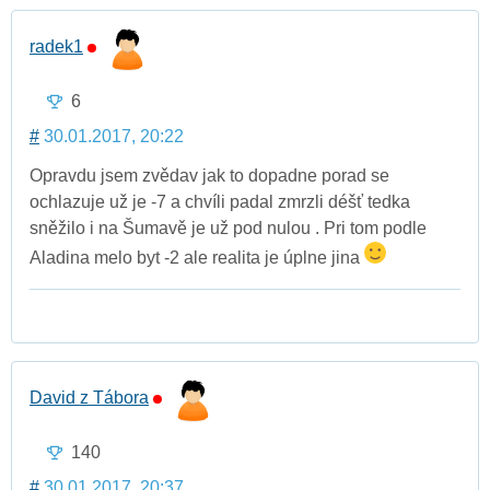
radek1
6
#
30.01.2017, 20:22
Opravdu jsem zvědav jak to dopadne porad se
ochlazuje už je -7 a chvíli padal zmrzli déšť tedka
sněžilo i na Šumavě je už pod nulou . Pri tom podle
Aladina melo byt -2 ale realita je úplne jina
David z Tábora
140
#
30.01.2017, 20:37