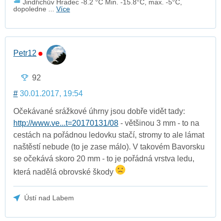
Jindřichův Hradec -8.2 °C Min. -15.8°C, max. -5°C,
dopoledne ...
Více
Petr12
92
#
30.01.2017, 19:54
Očekávané srážkové úhrny jsou dobře vidět tady:
http://www.ve...t=20170131/08
- většinou 3 mm - to na
cestách na pořádnou ledovku stačí, stromy to ale lámat
naštěstí nebude (to je zase málo). V takovém Bavorsku
se očekává skoro 20 mm - to je pořádná vrstva ledu,
která nadělá obrovské škody
Ústí nad Labem