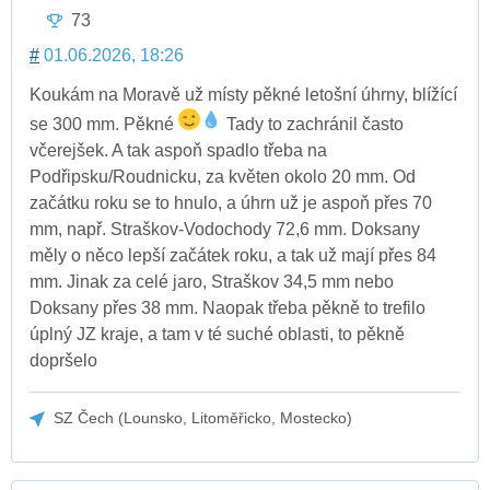
73
#
01.06.2026, 18:26
Koukám na Moravě už místy pěkné letošní úhrny, blížící
se 300 mm. Pěkné
Tady to zachránil často
včerejšek. A tak aspoň spadlo třeba na
Podřipsku/Roudnicku, za květen okolo 20 mm. Od
začátku roku se to hnulo, a úhrn už je aspoň přes 70
mm, např. Straškov-Vodochody 72,6 mm. Doksany
měly o něco lepší začátek roku, a tak už mají přes 84
mm. Jinak za celé jaro, Straškov 34,5 mm nebo
Doksany přes 38 mm. Naopak třeba pěkně to trefilo
úplný JZ kraje, a tam v té suché oblasti, to pěkně
dopršelo
SZ Čech (Lounsko, Litoměřicko, Mostecko)