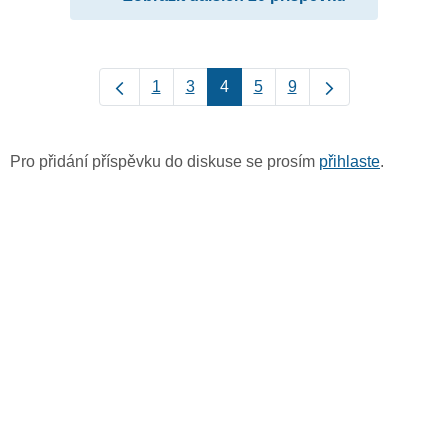
1
3
4
5
9
Pro přidání příspěvku do diskuse se prosím
přihlaste
.