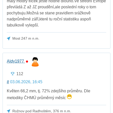
malý modrý flíček ještě hodně dlouho.Ve střední Evropě
převládá Z až JZ proudění,ale poslední roky o tom
pochybuju.Možná se stane pravidlem srážkově
nadprůměrné září,které tu roční statistiku aspoň
tabulkově vylepší.
Most 247 m n.m.
Aldy1977
112
#
03.06.2026, 16:45
Květen 66,2 mm, tj. 72% zdejšího průměru. Dle
metodiky ČHMÚ průměrný měsíc
Rožnov pod Radhoštěm, 376 m n.m.