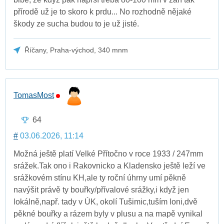
přírodě už je to skoro k prdu... No rozhodně nějaké
škody ze sucha budou to je už jisté.
Říčany, Praha-východ, 340 mnm
TomasMost
64
#
03.06.2026, 11:14
Možná ještě platí Velké Přítočno v roce 1933 / 247mm
srážek.Tak ono i Rakovnicko a Kladensko ještě leží ve
srážkovém stínu KH,ale ty roční úhrny umí pěkně
navýšit právě ty bouřky/přívalové srážky,i když jen
lokálně,např. tady v ÚK, okolí Tušimic,tuším loni,dvě
pěkné bouřky a rázem byly v plusu a na mapě vynikal