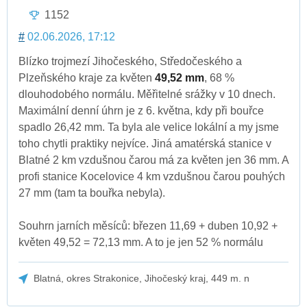
1152
#
02.06.2026, 17:12
Blízko trojmezí Jihočeského, Středočeského a
Plzeňského kraje za květen
49,52 mm
, 68 %
dlouhodobého normálu. Měřitelné srážky v 10 dnech.
Maximální denní úhrn je z 6. května, kdy při bouřce
spadlo 26,42 mm. Ta byla ale velice lokální a my jsme
toho chytli praktiky nejvíce. Jiná amatérská stanice v
Blatné 2 km vzdušnou čarou má za květen jen 36 mm. A
profi stanice Kocelovice 4 km vzdušnou čarou pouhých
27 mm (tam ta bouřka nebyla).
Souhrn jarních měsíců: březen 11,69 + duben 10,92 +
květen 49,52 = 72,13 mm. A to je jen 52 % normálu
Blatná, okres Strakonice, Jihočeský kraj, 449 m. n