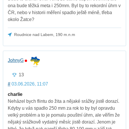
ona bude těžká meta i 250mm. Byl by to rekordní úhrn v
ČR, nebo v historii měření spadlo ještě méně, třeba
okolo Žatce?
Roudnice nad Labem, 190 m.n.m
JohnyG
13
#
03.06.2026, 11:07
charlie
Neházel bych flintu do žita a nějaké srážky jistě dorazí.
Kdyby u vás spadlo 250 mm za rok to by byl opravdu
velký problém a to je pomalu pouštní úhrn, ale věřím že
nějaký srážkově vydatný měsíc jistě dorazí. Jenom je
blbé, že když pak naprší třeba 80-100 mm v září tak