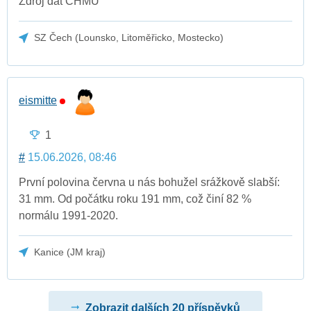
Zdroj dat ČHMÚ
SZ Čech (Lounsko, Litoměřicko, Mostecko)
eismitte
1
#
15.06.2026, 08:46
První polovina června u nás bohužel srážkově slabší:
31 mm. Od počátku roku 191 mm, což činí 82 %
normálu 1991-2020.
Kanice (JM kraj)
Zobrazit dalších 20 příspěvků