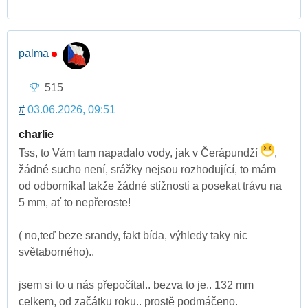
palma
515
#
03.06.2026, 09:51
charlie
Tss, to Vám tam napadalo vody, jak v Čerápundží
,
žádné sucho není, srážky nejsou rozhodující, to mám
od odborníka! takže žádné stížnosti a posekat trávu na
5 mm, ať to nepřeroste!
( no,teď beze srandy, fakt bída, výhledy taky nic
světaborného)..
jsem si to u nás přepočítal.. bezva to je.. 132 mm
celkem, od začátku roku.. prostě podmáčeno.