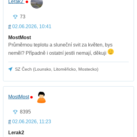
Lerak2
73
#
02.06.2026, 10:41
MostMost
Průměrnou teplotu a sluneční svit za květen, bys
neměl? Případně i ostatní jestli nemají, děkuji
SZ Čech (Lounsko, Litoměřicko, Mostecko)
MostMost
8395
#
02.06.2026, 11:23
Lerak2