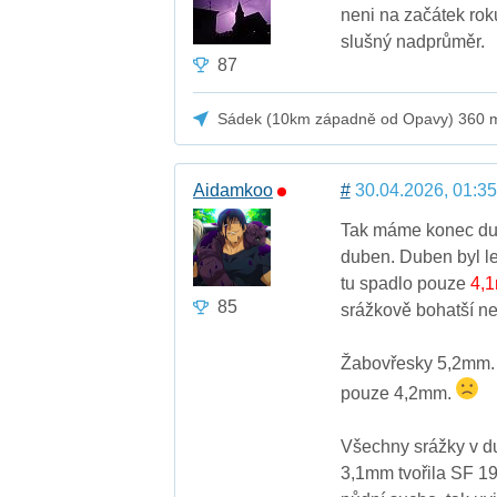
neni na začátek rok
slušný nadprůměr.
87
Sádek (10km západně od Opavy) 360 
Aidamkoo
#
30.04.2026, 01:35
Tak máme konec dubn
duben. Duben byl l
tu spadlo pouze
4,
85
srážkově bohatší n
Žabovřesky 5,2mm. 
pouze 4,2mm.
Všechny srážky v du
3,1mm tvořila SF 19