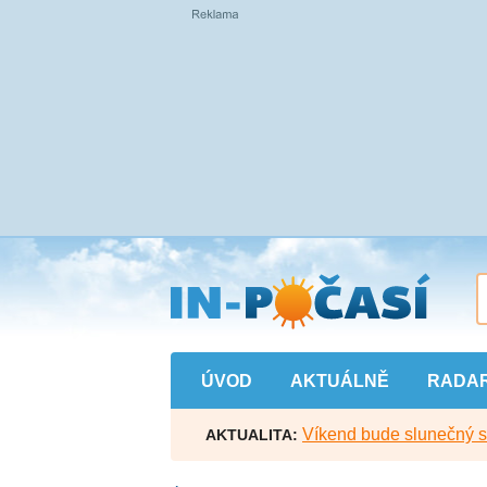
Přejít
na
hlavní
obsah
ÚVOD
AKTUÁLNĚ
RADA
Víkend bude slunečný s l
AKTUALITA: