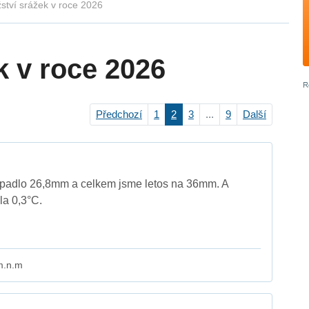
ství srážek v roce 2026
k v roce 2026
Předchozí
1
2
3
...
9
Další
spadlo 26,8mm a celkem jsme letos na 36mm. A
la 0,3°C.
m.n.m