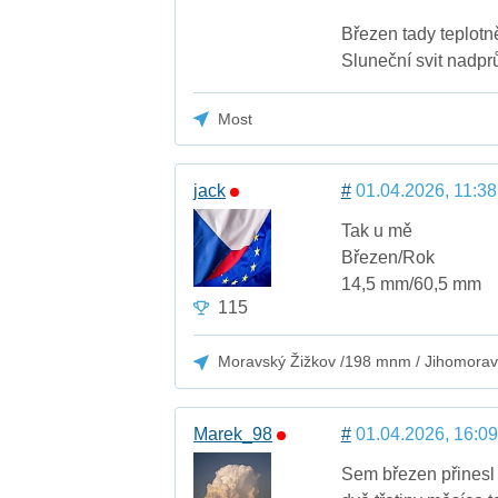
Březen tady teplot
Sluneční svit nadpr
Most
jack
#
01.04.2026, 11:38
Tak u mě
Březen/Rok
14,5 mm/60,5 mm
115
Moravský Žižkov /198 mnm / Jihomorav
Marek_98
#
01.04.2026, 16:09
Sem březen přines