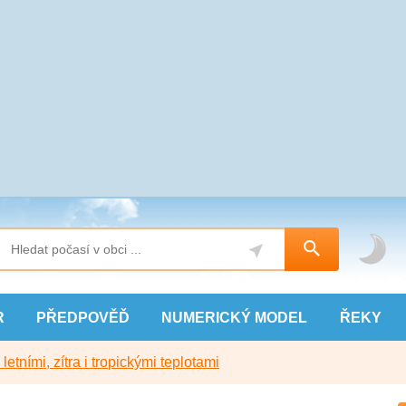
R
PŘEDPOVĚĎ
NUMERICKÝ
MODEL
ŘEKY
etními, zítra i tropickými teplotami