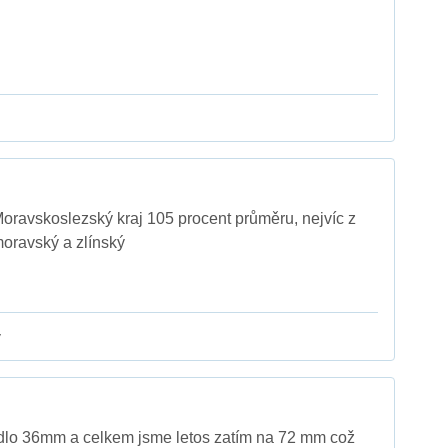
 Moravskoslezský kraj 105 procent průměru, nejvíc z
moravský a zlínský
y
dlo 36mm a celkem jsme letos zatím na 72 mm což