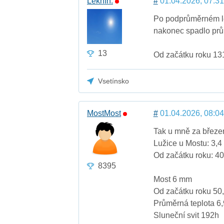
Leknín.
#
01.04.2026, 07:31
Po podprůměrném 
nakonec spadlo pr
13
Od začátku roku 1
Vsetínsko
MostMost
#
01.04.2026, 08:04
Tak u mně za březen
Lužice u Mostu: 3,
Od začátku roku: 4
8395
Most 6 mm
Od začátku roku 50
Průměrná teplota 6
Sluneční svit 192h