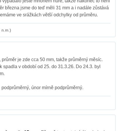
to vypadalo ještě mnohem hůře, takže nakonec to není
ěr března jsme do teď měli 31 mm a i nadále zůstává
 nemáme ve srážkách větší odchylky od průměru.
 n.m.)
 průměr je zde cca 50 mm, takže průměrný měsíc.
k spadla v období od 25. do 31.3.26. Do 24.3. byl
m.
ě podprůměrný, únor mírně podprůměrný.