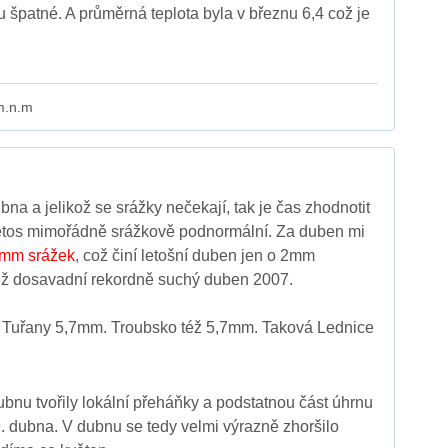
u špatné. A průměrná teplota byla v březnu 6,4 což je
m.n.m
a a jelikož se srážky nečekají, tak je čas zhodnotit
etos mimořádně srážkově podnormální. Za duben mi
1mm srážek
, což činí letošní duben jen o 2mm
ež dosavadní rekordně suchý duben 2007.
Tuřany 5,7mm. Troubsko též 5,7mm. Taková Lednice
bnu tvořily lokální přeháňky a podstatnou část úhrnu
. dubna. V dubnu se tedy velmi výrazně zhoršilo