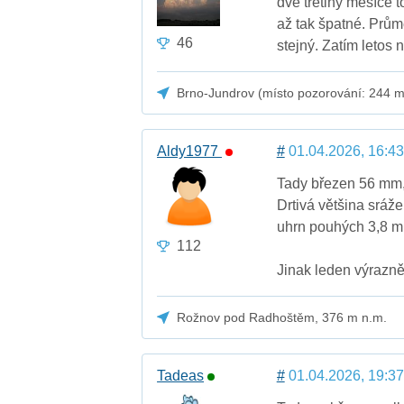
dvě třetiny měsíce 
až tak špatné. Prům
46
stejný. Zatím letos
Brno-Jundrov (místo pozorování: 244 m
Aldy1977
#
01.04.2026, 16:43
Tady březen 56 mm,
Drtivá většina sráže
uhrn pouhých 3,8 m
112
Jinak leden výrazn
Rožnov pod Radhoštěm, 376 m n.m.
Tadeas
#
01.04.2026, 19:37