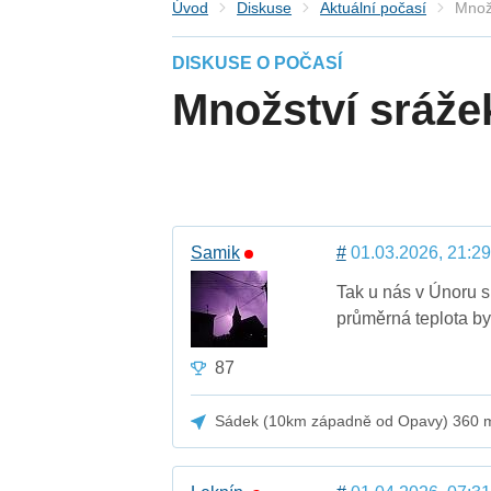
Úvod
Diskuse
Aktuální počasí
Množ
DISKUSE O POČASÍ
Množství sráže
Samik
#
01.03.2026, 21:29
Tak u nás v Únoru 
průměrná teplota by
87
Sádek (10km západně od Opavy) 360 