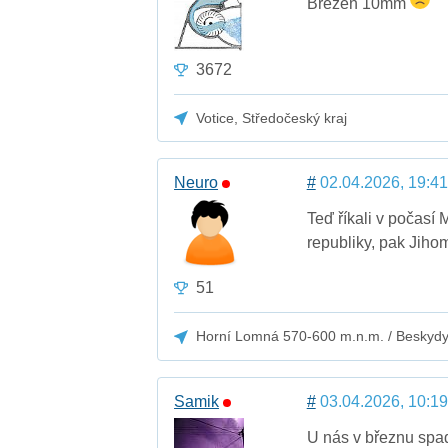
Březen 10mm
3672
Votice, Středočeský kraj
Neuro
#
02.04.2026, 19:41
Teď říkali v počasí
republiky, pak Jiho
51
Horní Lomná 570-600 m.n.m. / Beskyd
Samik
#
03.04.2026, 10:19
U nás v březnu spa