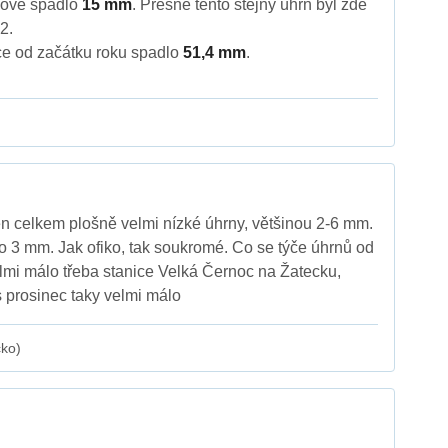
kově spadlo
15 mm
. Přesně tento stejný úhrn byl zde
2.
ce od začátku roku spadlo
51,4 mm
.
n celkem plošně velmi nízké úhrny, většinou 2-6 mm.
lo 3 mm. Jak ofiko, tak soukromé. Co se týče úhrnů od
elmi málo třeba stanice Velká Černoc na Žatecku,
 prosinec taky velmi málo
cko)