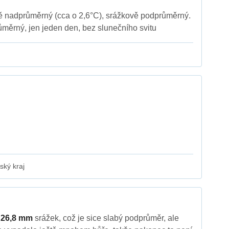
ně nadprůměrný (cca o 2,6°C), srážkově podprůměrný.
ůměrný, jen jeden den, bez slunečního svitu
ský kraj
l
26,8 mm
srážek, což je sice slabý podprůměr, ale