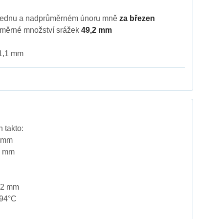
lednu a nadprůměrném únoru mně
za březen
ůměrné množství srážek
49,2 mm
31,1 mm
 takto:
4 mm
0 mm
,2 mm
,94°C