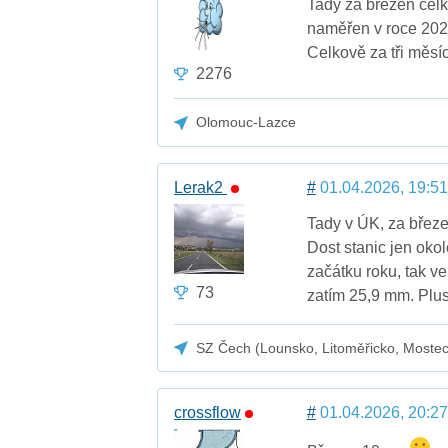
Tady za březen cel
naměřen v roce 202
Celkově za tři měsí
2276
Olomouc-Lazce
Lerak2
#
01.04.2026, 19:51
Tady v ÚK, za březe
Dost stanic jen oko
začátku roku, tak v
73
zatím 25,9 mm. Plus
SZ Čech (Lounsko, Litoměřicko, Moste
crossflow
#
01.04.2026, 20:27