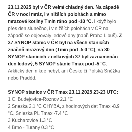
23.11.2025 byl v ČR velmí chladný den. Na západě
ČR v noci mráz, i v nižších polohách a mimo
mrazové kotliny Tmin ráno pod -10 °C.
I když bylo
přes den slunečno, i v nižších polohách v ČR na
západě se objeovaly ledové dny (např. Praha Libuš).
Z
37 SYNOP stanic v ČR byl na všech stanicích
značně mrazový den (Tmin pod -5.0 °C), na 30
SYNOP stanicich z celkových 37 byl zaznamenán
den ledový, 5 SYNOP stanic Tmax pod -5 °C.
Arktický den nikde nebyl, ani České či Polská Sněžka
nebo Praděd.
SYNOP stanice v ČR Tmax 23.11.2025 23-23 UTC:
1 C. Budejovice-Roznov 2.1 °C
2 Snezka 2.1 °C CHYBA, z hodinových dat Tmax -8.9
°C, Sniezka PL Tmax -7.4 °C
3 Kucharovice 1.3 °C
4 Brno - Turany 0.3 °C