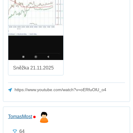
Sněžka 21.11.2025
https://www.youtube.com/watch?v=oERfuOlU_o4
TomasMost
64