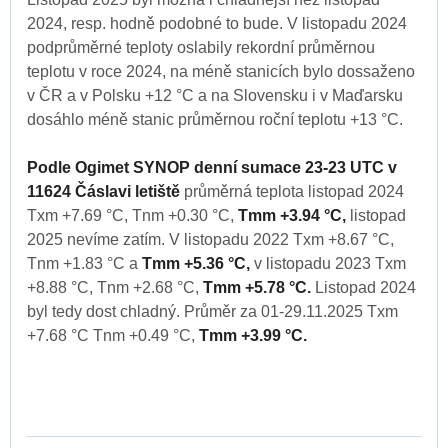
2024, resp. hodně podobné to bude. V listopadu 2024
podprůměrné teploty oslabily rekordní průměrnou
teplotu v roce 2024, na méně stanicích bylo dossaženo
v ČR a v Polsku +12 °C a na Slovensku i v Maďarsku
dosáhlo méně stanic průměrnou roční teplotu +13 °C.
Podle Ogimet SYNOP denní sumace 23-23 UTC v
11624 Čáslavi letiště
průměrná teplota listopad 2024
Txm +7.69 °C, Tnm +0.30 °C,
Tmm +3.94 °C,
listopad
2025 nevíme zatím. V listopadu 2022 Txm +8.67 °C,
Tnm +1.83 °C a
Tmm +5.36 °C,
v listopadu 2023 Txm
+8.88 °C, Tnm +2.68 °C,
Tmm +5.78 °C.
Listopad 2024
byl tedy dost chladný. Průměr za 01-29.11.2025 Txm
+7.68 °C Tnm +0.49 °C,
Tmm +3.99 °C.