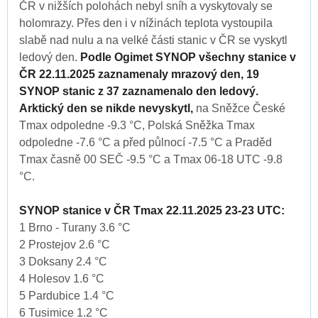
ČR v nižších polohách nebyl sníh a vyskytovaly se
holomrazy. Přes den i v nížinách teplota vystoupila
slabě nad nulu a na velké části stanic v ČR se vyskytl
ledový den.
Podle Ogimet SYNOP všechny stanice v
ČR 22.11.2025 zaznamenaly mrazový den, 19
SYNOP stanic z 37 zaznamenalo den ledový.
Arktický den se nikde nevyskytl,
na Sněžce České
Tmax odpoledne -9.3 °C, Polská Sněžka Tmax
odpoledne -7.6 °C a před půlnocí -7.5 °C a Praděd
Tmax časně 00 SEČ -9.5 °C a Tmax 06-18 UTC -9.8
°C.
SYNOP stanice v ČR Tmax 22.11.2025 23-23 UTC:
1 Brno - Turany 3.6 °C
2 Prostejov 2.6 °C
3 Doksany 2.4 °C
4 Holesov 1.6 °C
5 Pardubice 1.4 °C
6 Tusimice 1.2 °C