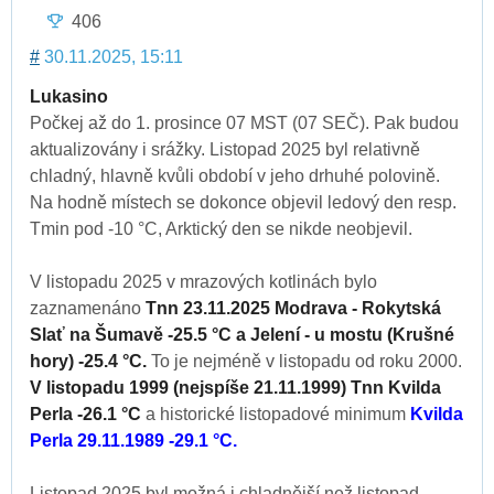
406
#
30.11.2025, 15:11
Lukasino
Počkej až do 1. prosince 07 MST (07 SEČ). Pak budou
aktualizovány i srážky. Listopad 2025 byl relativně
chladný, hlavně kvůli období v jeho drhuhé polovině.
Na hodně místech se dokonce objevil ledový den resp.
Tmin pod -10 °C, Arktický den se nikde neobjevil.
V listopadu 2025 v mrazových kotlinách bylo
zaznamenáno
Tnn 23.11.2025 Modrava - Rokytská
Slať na Šumavě -25.5 °C a Jelení - u mostu (Krušné
hory) -25.4 °C.
To je nejméně v listopadu od roku 2000.
V listopadu 1999 (nejspíše 21.11.1999) Tnn Kvilda
Perla -26.1 °C
a historické listopadové minimum
Kvilda
Perla 29.11.1989 -29.1 °C.
Listopad 2025 byl možná i chladnější než listopad