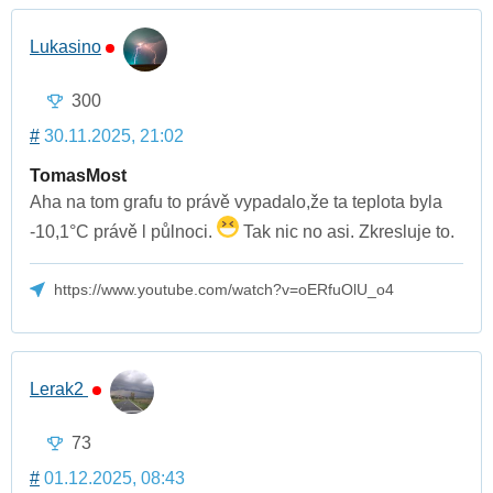
Lukasino
300
#
30.11.2025, 21:02
TomasMost
Aha na tom grafu to právě vypadalo,že ta teplota byla
-10,1°C právě l půlnoci.
Tak nic no asi. Zkresluje to.
https://www.youtube.com/watch?v=oERfuOlU_o4
Lerak2
73
#
01.12.2025, 08:43