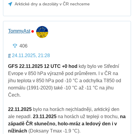
Arktické dny a dezoláty v ČR nechceme
TommyAst
406
#
24.11.2025, 21:28
GFS 22.11.2025 12 UTC +0 hod
kdy bylo ve Střední
Evrope v 850 hPa výrazně pod průměrem. I v ČR na
jihu teplota v 850 hPa pod -10 °C a odchylka T850 od
normálu (1991-2020) také -10 °C až -11 °C na jihu
Čech.
22.11.2025
bylo na horách nejchladněji, arktický den
ale nepadl.
23.11.2025
na horách už tepleji o trochu,
na
západě ČR slunečno, holo-mráz a ledový den i v
nížinách
(Doksany Tmax -1.9 °C).