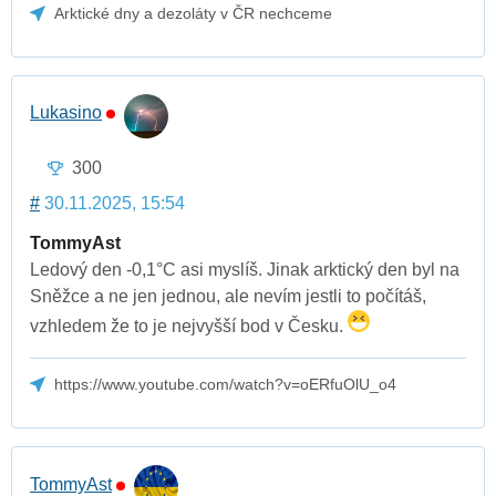
Arktické dny a dezoláty v ČR nechceme
Lukasino
300
#
30.11.2025, 15:54
TommyAst
Ledový den -0,1°C asi myslíš. Jinak arktický den byl na
Sněžce a ne jen jednou, ale nevím jestli to počítáš,
vzhledem že to je nejvyšší bod v Česku.
https://www.youtube.com/watch?v=oERfuOlU_o4
TommyAst