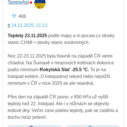
TommyAst
406
#
24.11.2025, 21:13
Teploty 23.11.2025
podle mapy a in-pocasi.cz stovky
stanic CHMI + stovky stanic soukromých.
Noc 22-23.11.2025 byla hlavně na západě ČR velmi
chladná. Na Šumavě v mrazových kotlinách dokonce
padlo minimum
Rokytská Slať -25.5 °C.
To je na
listopad extrém. O listopadový rekord nebo nejnižší
minimum v ČR v roce 2025 se ale nejedná.
Přes den na západě ČR jasno, v 850 hPa už vyšší
teploty než 22. listopad. Ale i v nížinách se objevily
ledové dny. Večer zase pokles teploty, pak se zatáhlo a
trochu mráz polevil.