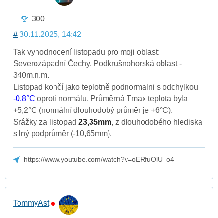
300
#
30.11.2025, 14:42
Tak vyhodnocení listopadu pro moji oblast:
Severozápadní Čechy, Podkrušnohorská oblast -
340m.n.m.
Listopad končí jako teplotně podnormalni s odchylkou
-0,8°C
oproti normálu. Průměrná Tmax teplota byla
+5,2°C (normální dlouhodobý průměr je +6°C).
Srážky za listopad
23,35mm
, z dlouhodobého hlediska
silný podprůměr (-10,65mm).
https://www.youtube.com/watch?v=oERfuOlU_o4
TommyAst