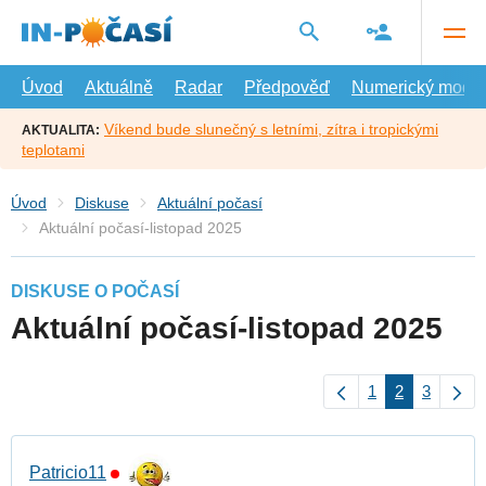
Přejít
na
hlavní
obsah
Úvod
Aktuálně
Radar
Předpověď
Numerický model
Víkend bude slunečný s letními, zítra i tropickými
AKTUALITA:
teplotami
Úvod
Diskuse
Aktuální počasí
Aktuální počasí-listopad 2025
DISKUSE O POČASÍ
Aktuální počasí-listopad 2025
1
2
3
Patricio11