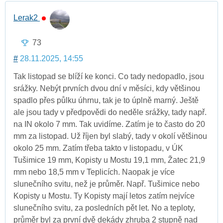
Lerak2
73
#
28.11.2025, 14:55
Tak listopad se blíží ke konci. Co tady nedopadlo, jsou
srážky. Nebýt prvních dvou dní v měsíci, kdy většinou
spadlo přes půlku úhrnu, tak je to úplně marný. Ještě
ale jsou tady v předpovědi do neděle srážky, tady např.
na IN okolo 7 mm. Tak uvidíme. Zatím je to často do 20
mm za listopad. Už říjen byl slabý, tady v okolí většinou
okolo 25 mm. Zatím třeba takto v listopadu, v ÚK
Tušimice 19 mm, Kopisty u Mostu 19,1 mm, Žatec 21,9
mm nebo 18,5 mm v Teplicích. Naopak je více
slunečního svitu, než je průměr. Např. Tušimice nebo
Kopisty u Mostu. Ty Kopisty mají letos zatím nejvíce
slunečního svitu, za posledních pět let. No a teploty,
průměr byl za první dvě dekády zhruba 2 stupně nad