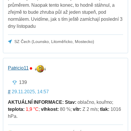
průměrem. Naopak tento konec, to hodně stáhnul, a
zřejmě to bude zhruba půl až jeden stupeň, pod
normálem. Uvidíme, jak s tím ještě zamíchají poslední 3
dny listopadu
SZ Čech (Lounsko, Litoměřicko, Mostecko)
Patricio11
139
#
29.11.2025, 14:57
AKTUÁLNÍ INFORMACE:
Stav:
oblačno, kouřmo;
teplota:
1,9 °C
;
vlhkost:
80 %;
vítr:
Z 2 m/s;
tlak:
1016
hPa.