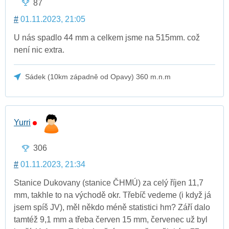
87
#
01.11.2023, 21:05
U nás spadlo 44 mm a celkem jsme na 515mm. což
není nic extra.
Sádek (10km západně od Opavy) 360 m.n.m
Yurri
306
#
01.11.2023, 21:34
Stanice Dukovany (stanice ČHMÚ) za celý říjen 11,7
mm, takhle to na východě okr. Třebíč vedeme (i když já
jsem spíš JV), měl někdo méně statistici hm? Září dalo
tamtéž 9,1 mm a třeba červen 15 mm, červenec už byl