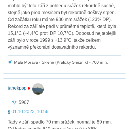
mohlo být toto září z pohledu srážek rekordně suché,
stejně jako před měsícem byl rekordně deštivý srpen.
Od začátku roku máme 930 mm srážek (123% DP).
Rekord za září ale padl v průměrné teplotě, která byla
15,1°C (+4,4°C proti DP 10,7°C). Doposud nejteplejší
září bylo v roce 1999 s +13,9°C, takže celkem
významné překonání dosavadního rekordu.
Malá Morava - Sklené (Králický Sněžník) - 700 m.n.
janekpsp
5967
#
01.10.2023, 10:56
Tady v září spadlo 70 mm srážek, normál je 89 mm.
Od ledna spadlo 640 mm srážek což je 86%