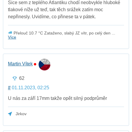
Sice sem z teplého Atlantiku chodí neobvykle hluboké
tlakové níže už teď, tak těch srážek zatím moc
nepřinesly. Uvidíme, co přinese ta v pátek.
Přelouč 10.7 °C Zataženo, slabý JZ vítr, po celý den ...
Více
Martin Vítek
62
#
01.11.2023, 02:25
U nás za září 17mm takže opět silný podprůměr
Jirkov