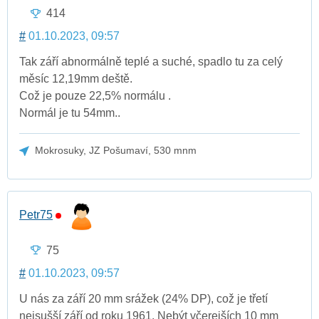
414
#
01.10.2023, 09:57
Tak září abnormálně teplé a suché, spadlo tu za celý
měsíc 12,19mm deště.
Což je pouze 22,5% normálu .
Normál je tu 54mm..
Mokrosuky, JZ Pošumaví, 530 mnm
Petr75
75
#
01.10.2023, 09:57
U nás za září 20 mm srážek (24% DP), což je třetí
nejsušší září od roku 1961. Nebýt včerejších 10 mm