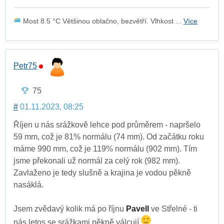
Most 8.5 °C Většinou oblačno, bezvětří. Vlhkost ...
Více
Petr75
75
#
01.11.2023, 08:25
Říjen u nás srážkově lehce pod průměrem - napršelo
59 mm, což je 81% normálu (74 mm). Od začátku roku
máme 990 mm, což je 119% normálu (902 mm). Tím
jsme překonali už normál za celý rok (982 mm).
Zavlaženo je tedy slušně a krajina je vodou pěkně
nasáklá.
Jsem zvědavý kolik má po říjnu
Pavell
ve Střelné - ti
nás letos se srážkami pěkně válcují