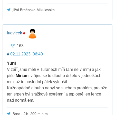
jižní Brněnsko-Mikulovsko
ludvicek
163
#
02.11.2023, 06:40
Yurri
V září jsme měli v Tuřanech míň (ani ne 7 mm) a jak
píše
Miriam
, v říjnu se to dlouho drželo v jednotkách
mm, až to poslední pátek vylepšil.
Každopádně dlouho nebyl se suchem problém, protože
ten srpen byl srážkově extrémní a teplotně jen lehce
nad normálem.
Brno - Jih, 200 m.n.m.