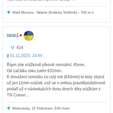
Malá Morava - Sklené (Králický Sněžník) - 700 m.n.
swan1
414
#
01.11.2023, 14:44
Říjen zde srážkově přesně normální, 45mm.
Od začátku roku zatím 632mm..
K dosažení normálu za celý rok (643mm) tu tedy zbývá
už jen 11mm srážek, což se s velkou pravděpodobností
podaří už v následujících dvou dnech díky srážkám z
TN Ciaran...
Mokrosuky, JZ Pošumaví, 530 mnm