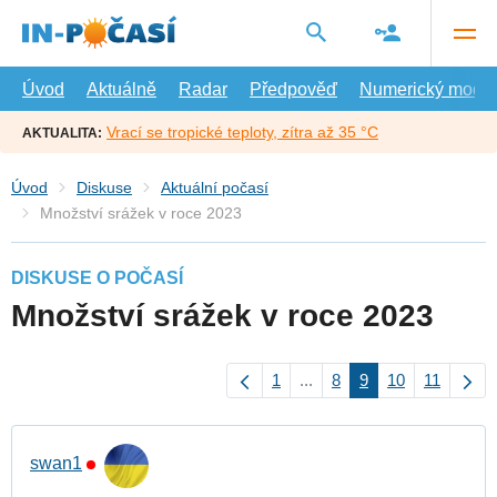
Přejít
na
hlavní
obsah
Úvod
Aktuálně
Radar
Předpověď
Numerický model
Vrací se tropické teploty, zítra až 35 °C
AKTUALITA:
Úvod
Diskuse
Aktuální počasí
Množství srážek v roce 2023
DISKUSE O POČASÍ
Množství srážek v roce 2023
1
...
8
9
10
11
swan1