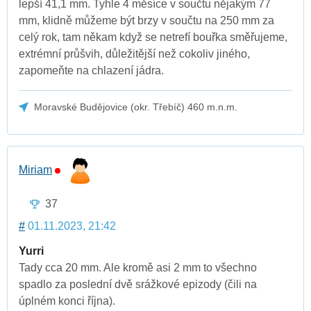
lepší 41,1 mm. Tyhle 4 měsíce v součtu nějakým 77
mm, klidně můžeme být brzy v součtu na 250 mm za
celý rok, tam někam když se netrefí bouřka směřujeme,
extrémní průšvih, důležitější než cokoliv jiného,
zapomeňte na chlazení jádra.
Moravské Budějovice (okr. Třebíč) 460 m.n.m.
Miriam
37
#
01.11.2023, 21:42
Yurri
Tady cca 20 mm. Ale kromě asi 2 mm to všechno
spadlo za poslední dvě srážkové epizody (čili na
úplném konci října).