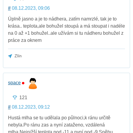
#
08.12.2023, 09:06
Úplně jasno a je to nádhera, zatím namrzlé, tak je to
krása.. teplota,ale bohužel stoupá a má stoupat i nadéle
na 0 až +1 bohužel..ale užívám si tu nádheru bohužel z
práce za oknem
Zlín
space
121
#
08.12.2023, 09:12
Hustá mlha se tu udělala po půlnoci,k ránu určitě
nebyla.Po ránu zas a nyní zataženo, vzdálená
mlha.Nejnižší teplota pod -11 a nyní pod -9.Sněhu