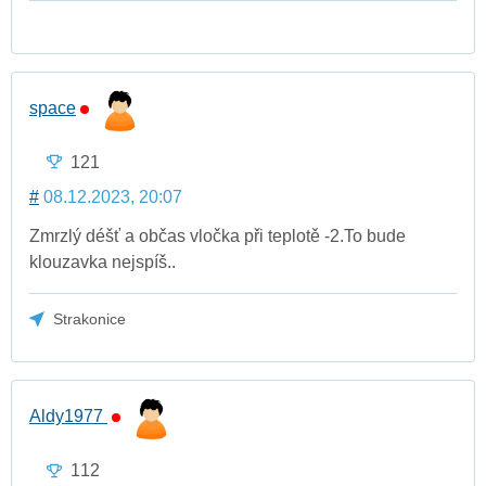
space
121
#
08.12.2023, 20:07
Zmrzlý déšť a občas vločka při teplotě -2.To bude
klouzavka nejspíš..
Strakonice
Aldy1977
112