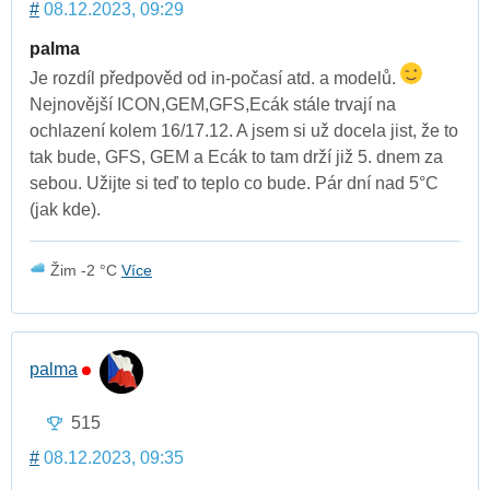
#
08.12.2023, 09:29
palma
Je rozdíl předpověd od in-počasí atd. a modelů.
Nejnovější ICON,GEM,GFS,Ecák stále trvají na
ochlazení kolem 16/17.12. A jsem si už docela jist, že to
tak bude, GFS, GEM a Ecák to tam drží již 5. dnem za
sebou. Užijte si teď to teplo co bude. Pár dní nad 5°C
(jak kde).
Žim -2 °C
Více
palma
515
#
08.12.2023, 09:35