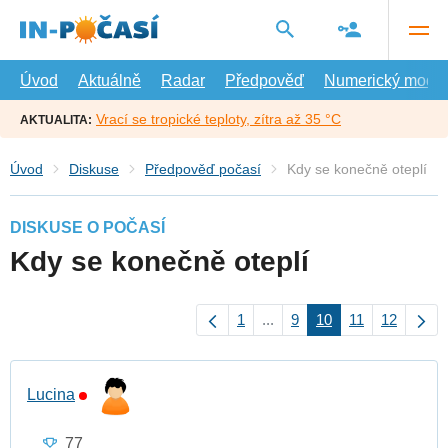
Přejít
na
hlavní
obsah
Úvod
Aktuálně
Radar
Předpověď
Numerický model
Vrací se tropické teploty, zítra až 35 °C
AKTUALITA:
Úvod
Diskuse
Předpověď počasí
Kdy se konečně oteplí
DISKUSE O POČASÍ
Kdy se konečně oteplí
1
...
9
10
11
12
Lucina
77