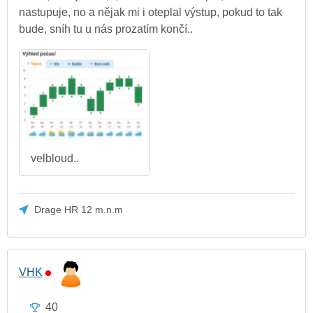
nastupuje, no a nějak mi i oteplal výstup, pokud to tak
bude, sníh tu u nás prozatím končí..
velbloud..
Drage HR 12 m.n.m
VHK
40