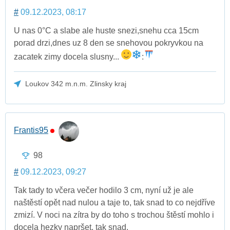
#
09.12.2023, 08:17
U nas 0°C a slabe ale huste snezi,snehu cca 15cm
porad drzi,dnes uz 8 den se snehovou pokryvkou na
zacatek zimy docela slusny...
:
Loukov 342 m.n.m. Zlinsky kraj
Frantis95
98
#
09.12.2023, 09:27
Tak tady to včera večer hodilo 3 cm, nyní už je ale
naštěstí opět nad nulou a taje to, tak snad to co nejdříve
zmizí. V noci na zítra by do toho s trochou štěstí mohlo i
docela hezky napršet, tak snad.