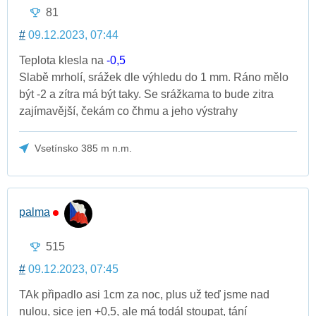
81
#
09.12.2023, 07:44
Teplota klesla na
-0,5
Slabě mrholí, srážek dle výhledu do 1 mm. Ráno mělo
být -2 a zítra má být taky. Se srážkama to bude zitra
zajímavější, čekám co čhmu a jeho výstrahy
Vsetínsko 385 m n.m.
palma
515
#
09.12.2023, 07:45
TAk připadlo asi 1cm za noc, plus už teď jsme nad
nulou, sice jen +0,5, ale má todál stoupat, tání