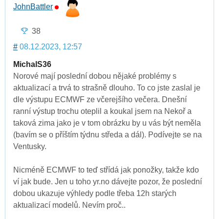
JohnBattler
38
#
08.12.2023, 12:57
MichalS36
Norové mají poslední dobou nějaké problémy s
aktualizací a trvá to strašně dlouho. To co jste zaslal je
dle výstupu ECMWF ze včerejšího večera. Dnešní
ranní výstup trochu oteplil a koukal jsem na Nekoř a
taková zima jako je v tom obrázku by u vás být neměla
(bavím se o příštím týdnu středa a dál). Podívejte se na
Ventusky.
Nicméně ECMWF to teď střídá jak ponožky, takže kdo
ví jak bude. Jen u toho yr.no dávejte pozor, že poslední
dobou ukazuje výhledy podle třeba 12h starých
aktualizací modelů. Nevím proč..