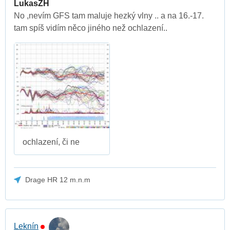
LukasZH
No ,nevím GFS tam maluje hezký vlny .. a na 16.-17.
tam spíš vidím něco jiného než ochlazení..
ochlazení, či ne
Drage HR 12 m.n.m
Leknín