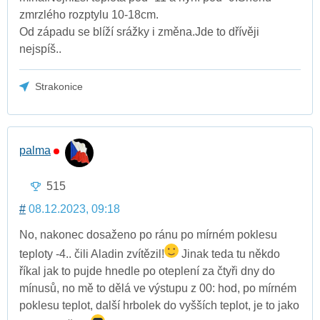
zmrzlého rozptylu 10-18cm.
Od západu se blíží srážky i změna.Jde to dřívěji
nejspíš..
Strakonice
palma
515
#
08.12.2023, 09:18
No, nakonec dosaženo po ránu po mírném poklesu
teploty -4.. čili Aladin zvítězil!
Jinak teda tu někdo
říkal jak to pujde hnedle po oteplení za čtyři dny do
mínusů, no mě to dělá ve výstupu z 00: hod, po mírném
poklesu teplot, další hrbolek do vyšších teplot, je to jako