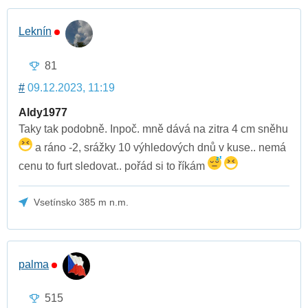
Leknín
81
#
09.12.2023, 11:19
Aldy1977
Taky tak podobně. Inpoč. mně dává na zitra 4 cm sněhu
a ráno -2, srážky 10 výhledových dnů v kuse.. nemá
cenu to furt sledovat.. pořád si to říkám
Vsetínsko 385 m n.m.
palma
515