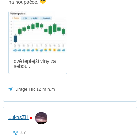
na houpačce..
dvě teplejší vlny za
sebou..
Drage HR 12 m.n.m
LukasZH
47