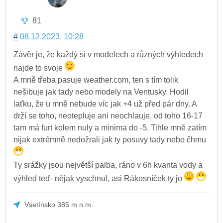
81
#
08.12.2023, 10:28
Závěr je, že každý si v modelech a různých výhledech
najde to svoje
A mně třeba pasuje weather.com, ten s tím tolik
nešibuje jak tady nebo modely na Ventusky. Hodil
laťku, že u mně nebude víc jak +4 už před pár dny. A
drží se toho, neotepluje ani neochlauje, od toho 16-17
tam má furt kolem nuly a minima do -5. Tihle mně zatím
nijak extrémně nedožrali jak ty posuvy tady nebo čhmu
Ty srážky jsou největší palba, ráno v 6h kvanta vody a
výhled teď- nějak vyschnul, asi Rákosníček ty jo
Vsetínsko 385 m n.m.