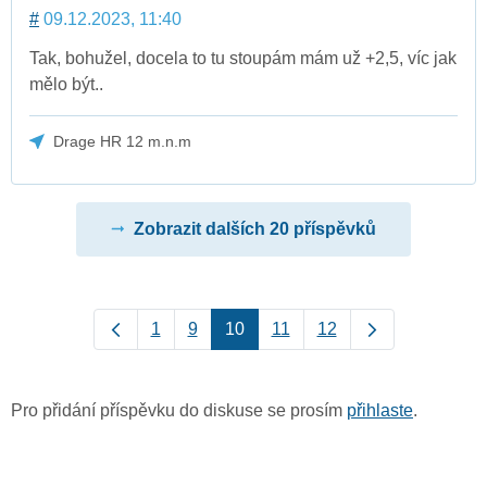
#
09.12.2023, 11:40
Tak, bohužel, docela to tu stoupám mám už +2,5, víc jak
mělo být..
Drage HR 12 m.n.m
Zobrazit dalších 20 příspěvků
1
9
10
11
12
Pro přidání příspěvku do diskuse se prosím
přihlaste
.