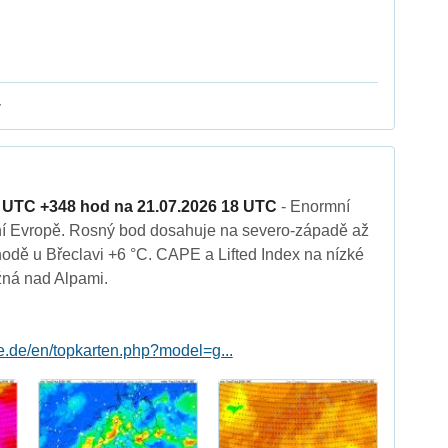
y
 UTC +348 hod na 21.07.2026 18 UTC
- Enormní
dní Evropě. Rosný bod dosahuje na severo-západě až
hodě u Břeclavi +6 °C. CAPE a Lifted Index na nízké
žná nad Alpami.
le.de/en/topkarten.php?model=g...