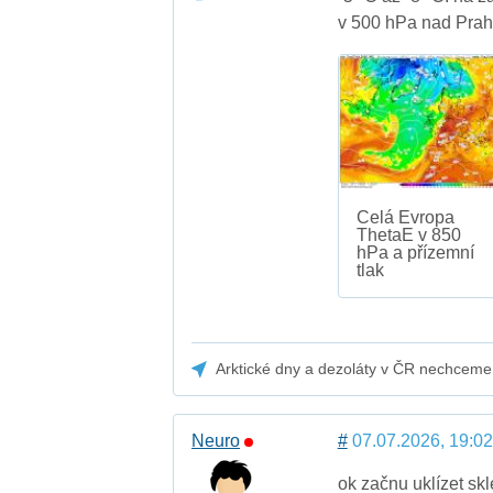
v 500 hPa nad Prah
Celá Evropa
ThetaE v 850
hPa a přízemní
tlak
Arktické dny a dezoláty v ČR nechceme
Neuro
#
07.07.2026, 19:02
ok začnu uklízet sk