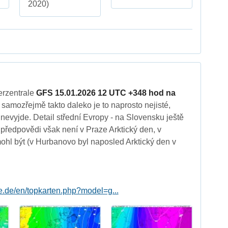
2020)
erzentrale
GFS 15.01.2026 12 UTC +348 hod na
samozřejmě takto daleko je to naprosto nejisté,
 nevyjde. Detail střední Evropy - na Slovensku ještě
o předpovědi však není v Praze Arktický den, v
hl být (v Hurbanovo byl naposled Arktický den v
le.de/en/topkarten.php?model=g...