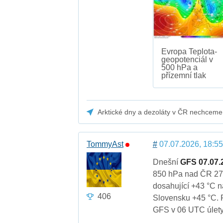
Evropa Teplota-
geopotenciál v
500 hPa a
přízemní tlak
Arktické dny a dezoláty v ČR nechceme
TommyAst
#
07.07.2026, 18:55
Dnešní
GFS 07.07.
850 hPa nad ČR 27-
dosahující +43 °C n
406
Slovensku +45 °C. Re
GFS v 06 UTC úlety