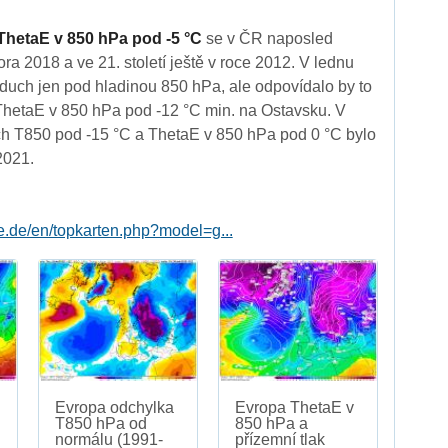
ThetaE v 850 hPa pod -5 °C
se v ČR naposled
ra 2018 a ve 21. století ještě v roce 2012. V lednu
zduch jen pod hladinou 850 hPa, ale odpovídalo by to
ThetaE v 850 hPa pod -12 °C min. na Ostavsku. V
h T850 pod -15 °C a ThetaE v 850 hPa pod 0 °C bylo
2021.
le.de/en/topkarten.php?model=g...
Evropa odchylka
Evropa ThetaE v
T850 hPa od
850 hPa a
normálu (1991-
přízemní tlak