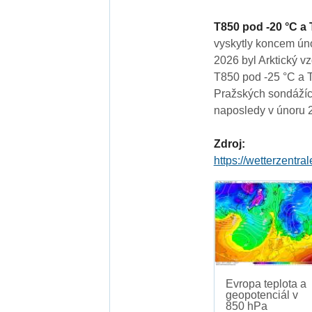
T850 pod -20 °C a 
vyskytly koncem úno
2026 byl Arktický v
T850 pod -25 °C a 
Pražských sondážíc
naposledy v únoru 
Zdroj:
https://wetterzentra
Evropa teplota a
geopotenciál v
850 hPa