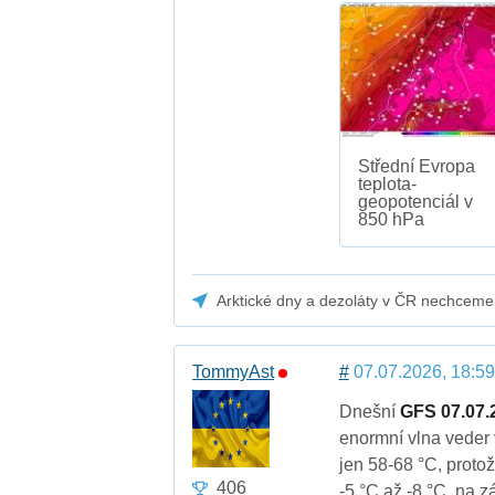
Střední Evropa
teplota-
geopotenciál v
850 hPa
Arktické dny a dezoláty v ČR nechceme
TommyAst
#
07.07.2026, 18:59
Dnešní
GFS 07.07.
enormní vlna veder
jen 58-68 °C, proto
406
-5 °C až -8 °C. na z