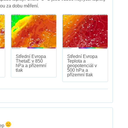
ou za dobu měření.
Střední Evropa
Střední Evropa
ThetaE v 850
Teplota a
hPa a přízemní
geopotenciál v
tlak
500 hPa a
přízemní tlak
lep