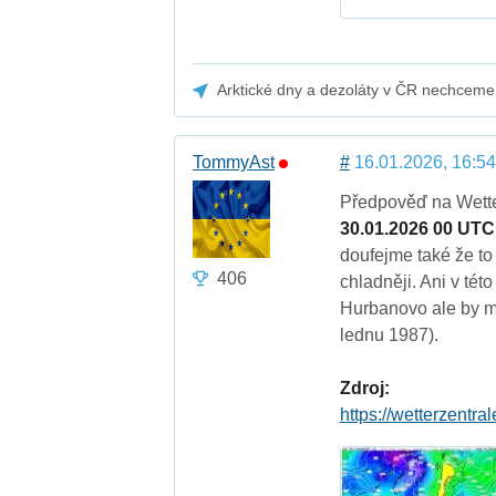
Arktické dny a dezoláty v ČR nechceme
TommyAst
#
16.01.2026, 16:54
Předpověď na Wett
30.01.2026 00 UTC
doufejme také že to
406
chladněji. Ani v tét
Hurbanovo ale by mo
lednu 1987).
Zdroj:
https://wetterzentra