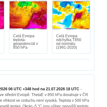
Celá Evropa
Celá Evropa
teplota-
odchylka T850
geopotenciál v
od normálu
850 hPa
(1991-2020)
2026 06 UTC +348 hod na 21.07.2026 18 UTC
-
 ve střední Evropě. ThetaE v 850 hPa dosahuje v ČR
že vlhkost ve vzduchu není vysoká. Teplota v 500 hPa
ápadě tepleji. Okolo -5 °C jsou vůbec nejvyšší teploty