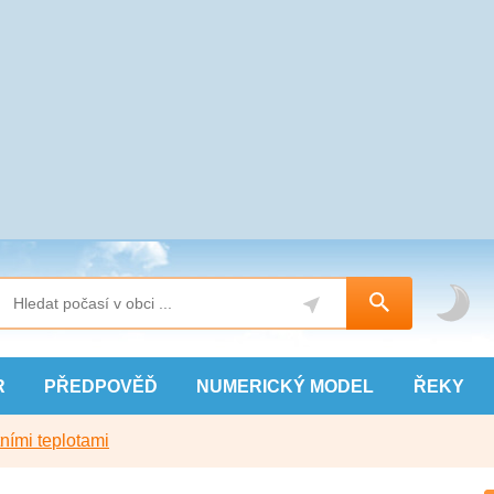
R
PŘEDPOVĚĎ
NUMERICKÝ
MODEL
ŘEKY
ními teplotami