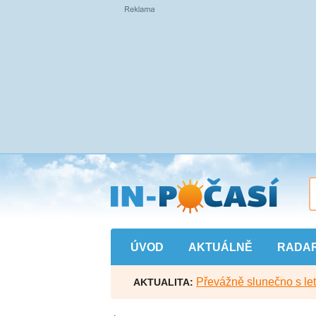
Přejít
na
hlavní
obsah
ÚVOD
AKTUÁLNĚ
RADA
Převážně slunečno s let
AKTUALITA: