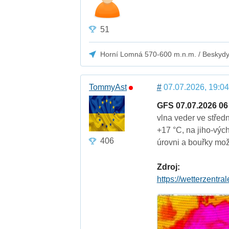
51
Horní Lomná 570-600 m.n.m. / Beskyd
TommyAst
#
07.07.2026, 19:04
GFS 07.07.2026 06
vlna veder ve stře
+17 °C, na jiho-výc
406
úrovni a bouřky mo
Zdroj:
https://wetterzentra