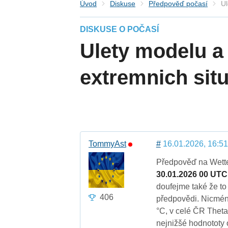
Úvod
Diskuse
Předpověď počasí
Ul
DISKUSE O POČASÍ
Ulety modelu a
extremnich situ
TommyAst
#
16.01.2026, 16:51
Předpověď na Wett
30.01.2026 00 UTC
doufejme také že to
406
předpovědi. Nicméně
°C, v celé ČR Theta
nejnižšé hodnototy 