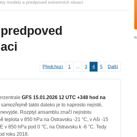
ety modelu a predpoved extremnich situaci
 predpoved
aci
Předchozí
1
...
3
4
5
Další
erzentrale
GFS 15.01.2026 12 UTC +348 hod na
samozřejmě takto daleko je to naprosto nejisté,
 nevyjde. Rozptyl ansamblu značí nejistotu
 teplota v 850 hPa na Ostravsku -21 °C, v Aši -15
E v 850 hPa pod 0 °C, na Ostravsku k -6 °C. Tedy
od roku 2018.