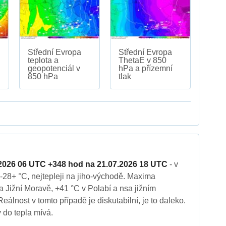
Střední Evropa
Střední Evropa
teplota a
ThetaE v 850
geopotenciál v
hPa a přízemní
850 hPa
tlak
2026 06 UTC +348 hod na 21.07.2026 18 UTC
- v
28+ °C, nejtepleji na jiho-východě. Maxima
a Jižní Moravě, +41 °C v Polabí a nsa jižním
álnost v tomto případě je diskutabilní, je to daleko.
 do tepla mívá.