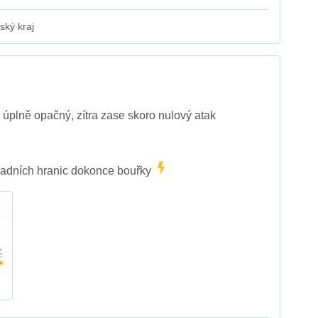
ský kraj
 úplně opačný, zítra zase skoro nulový atak
ápadních hranic dokonce bouřky