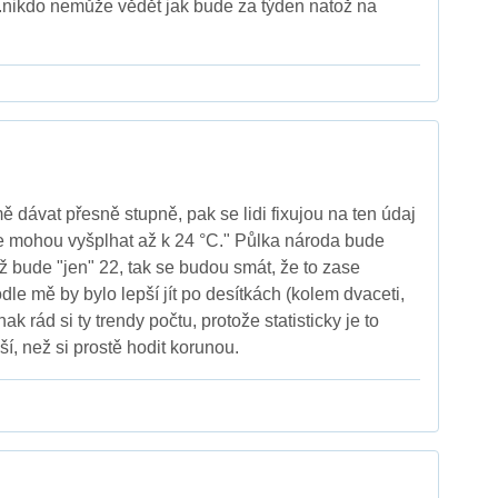
...nikdo nemůže vědět jak bude za týden natož na
 dávat přesně stupně, pak se lidi fixujou na ten údaj
se mohou vyšplhat až k 24 °C." Půlka národa bude
ž bude "jen" 22, tak se budou smát, že to zase
Podle mě by bylo lepší jít po desítkách (kolem dvaceti,
nak rád si ty trendy počtu, protože statisticky je to
í, než si prostě hodit korunou.