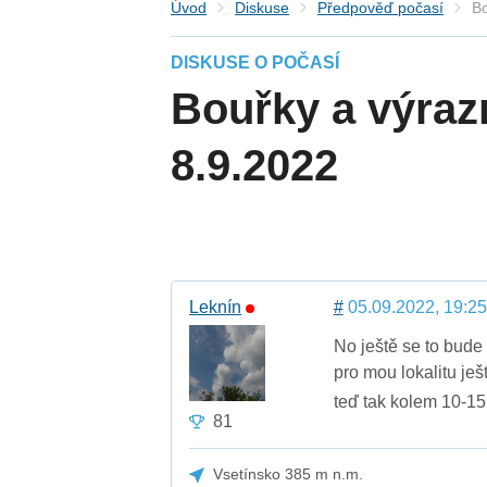
Úvod
Diskuse
Předpověď počasí
Bo
DISKUSE O POČASÍ
Bouřky a výraz
8.9.2022
Leknín
#
05.09.2022, 19:25
No ještě se to bude
pro mou lokalitu je
teď tak kolem 10-1
81
Vsetínsko 385 m n.m.