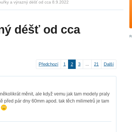
uřky a výrazný déšť od cca 8.9.2022
ný déšť od cca
Předchozí
1
2
3
...
21
Další
 několikrát měnit, ale když vemu jak tam modely praly
ště před pár dny 60mm apod. tak těch milimetrů je tam
5