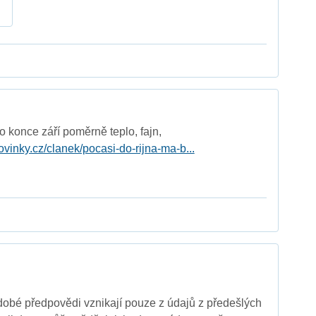
o konce září poměrně teplo, fajn,
ovinky.cz/clanek/pocasi-do-rijna-ma-b...
obé předpovědi vznikají pouze z údajů z předešlých