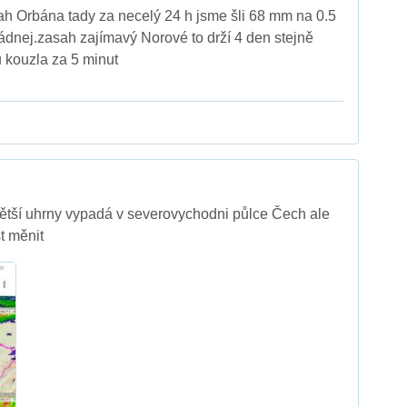
sah Orbána tady za necelý 24 h jsme šli 68 mm na 0.5
řádnej.zasah zajímavý Norové to drží 4 den stejně
 kouzla za 5 minut
větší uhrny vypadá v severovychodni půlce Čech ale
t měnit