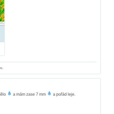
m.
mělo
a mám zase 7 mm
a pořád leje.