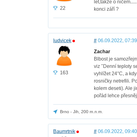
let,takže o ničem...
22
konci září ?
ludvicek
#
06.09.2022, 07:39
Zachar
Blbost je samozřejmě
viz "Denní teploty 
163
vyhlížet 24°C, a kdy
rosničky netrefili. 
kolem deseti). Ale ji
pořád lehce přesnějš
Brno - Jih, 200 m.n.m.
Baumrtnik
#
06.09.2022, 09:40