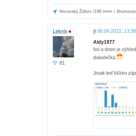
Moravský Žižkov /198 mnm / Jihomorav
Leknín
#
06.09.2022, 13:38
Aldy1977
No a dnes je výhled
dokolečka
81
Jinak teď blízko z