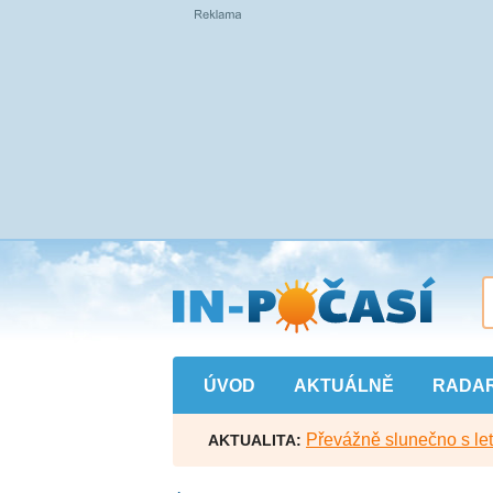
Přejít
na
hlavní
obsah
ÚVOD
AKTUÁLNĚ
RADA
Převážně slunečno s let
AKTUALITA: