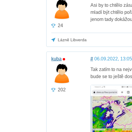
Asi by to chtělo zá
mladí být chtělo po
jenom tady dokážou
24
Lázně Libverda
kuba
#
06.09.2022, 13:05
Tak zatím to na nej
bude se to ještě dos
202