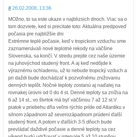
#
26.02.2008, 13:36
MOžno, to sa este ukaze v najblizsich dnoch. Viac sa o
tom dozviete, ked si precitate toto: Aktuálna predpoveď
počasia pre najbližšie dni
Extrémne teplé počasie, keď v tropickom vzduchu sme
zaznamenávali nové teplotné rekody na väčšine
Slovenska, sa končí. V stredu prejde cez naše územie
na juhovýchod studený front. A aj keď nedôjde k
výraznému ochladeniu, už to nebude tropický vzduch a
pri daždi bude dochádzať k pozvoľnému znižovaniu
denných teplôt. Nočné teploty zostanú aj naďalej na
rovnakej úrovni od 0 do 4 st. Denné teploty sa znížia na
6 až 14 st., vo štvrtok má byť väčšinou 7 až 12 st.V
piatok v priebehu dňa veľmi rýchlo príde od Atlantiku v
silnom západnom až severozápadnom prúdení ďalší
studený front. A potom v ďalších 3-5 dňoch bude
prevládať daždivé počasie a denné teploty sa cez
víkend budú udržiavať v intervale 5 až 10 stupňov.