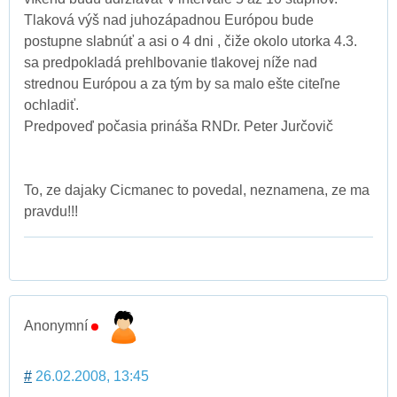
Tlaková výš nad juhozápadnou Európou bude
postupne slabnúť a asi o 4 dni , čiže okolo utorka 4.3.
sa predpokladá prehlbovanie tlakovej níže nad
strednou Európou a za tým by sa malo ešte citeľne
ochladiť.
Predpoveď počasia prináša RNDr. Peter Jurčovič
To, ze dajaky Cicmanec to povedal, neznamena, ze ma
pravdu!!!
Anonymní
#
26.02.2008, 13:45