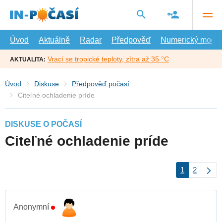
Přejít
na
hlavní
obsah
Úvod
Aktuálně
Radar
Předpověď
Numerický model
Vrací se tropické teploty, zítra až 35 °C
AKTUALITA:
Úvod
Diskuse
Předpověď počasí
Citeľné ochladenie príde
DISKUSE O POČASÍ
Citeľné ochladenie príde
1
2
Anonymní