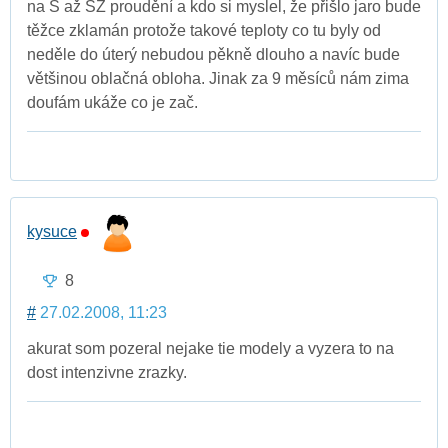
na S až SZ proudění a kdo si myslel, že přišlo jaro bude
těžce zklamán protože takové teploty co tu byly od
neděle do úterý nebudou pěkně dlouho a navíc bude
většinou oblačná obloha. Jinak za 9 měsíců nám zima
doufám ukáže co je zač.
kysuce
8
#
27.02.2008, 11:23
akurat som pozeral nejake tie modely a vyzera to na
dost intenzivne zrazky.