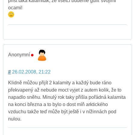
prist taka kalamitak, ze vsetci budeme gúliť svojimi
ocami!
Anonymní
#
26.02.2008, 21:22
Klidně můžou přijít 2 kalamity a každý bude ráno
překvapený až nebude moct vyjet z autem kolik, že to
napadlo sněhu. Minulý rok taky přišla pořádná kalamita
na konci března a to bylo o dost míň arktického
vzduchu takže teď může být ještě i v nížinnách pod
nulou.