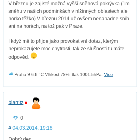
V březnu je zajisté možná vyšší sněhová pokrývka (1m
sněhu v našich podmínkách v nížinných oblastech ale
horko těžko) V březnu 2014 už ovšem nenapadne sníh
ani na horách, na tož pak v Praze.
I když mě to přijde jako provokativní dotaz, kterým
neprokazujete moc chytrosti, tak ze slušnosti tu máte
odpověď.
Praha 9 6.8 °C Vlhkost 79%, tlak 1001.5hPa.
Více
biarritz
0
#
04.03.2014, 19:18
Dobrý den,