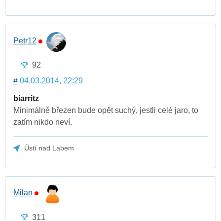
Petr12
92
#
04.03.2014, 22:29
biarritz
Minimálně březen bude opět suchý, jestli celé jaro, to
zatím nikdo neví.
Ústí nad Labem
Milan
311