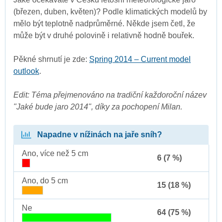
(březen, duben, květen)? Podle klimatických modelů by
mělo být teplotně nadprůměrné. Někde jsem četl, že
může být v druhé polovině i relativně hodně bouřek.
Pěkné shrnutí je zde:
Spring 2014 – Current model
outlook
.
Edit: Téma přejmenováno na tradiční každoroční název
"Jaké bude jaro 2014", díky za pochopení Milan.
Napadne v nížinách na jaře sníh?
Ano, více než 5 cm
6 (7 %)
Ano, do 5 cm
15 (18 %)
Ne
64 (75 %)