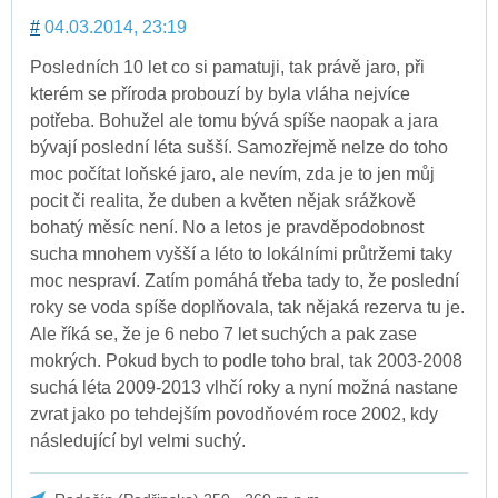
#
04.03.2014, 23:19
Posledních 10 let co si pamatuji, tak právě jaro, při
kterém se příroda probouzí by byla vláha nejvíce
potřeba. Bohužel ale tomu bývá spíše naopak a jara
bývají poslední léta sušší. Samozřejmě nelze do toho
moc počítat loňské jaro, ale nevím, zda je to jen můj
pocit či realita, že duben a květen nějak srážkově
bohatý měsíc není. No a letos je pravděpodobnost
sucha mnohem vyšší a léto to lokálními průtržemi taky
moc nespraví. Zatím pomáhá třeba tady to, že poslední
roky se voda spíše doplňovala, tak nějaká rezerva tu je.
Ale říká se, že je 6 nebo 7 let suchých a pak zase
mokrých. Pokud bych to podle toho bral, tak 2003-2008
suchá léta 2009-2013 vlhčí roky a nyní možná nastane
zvrat jako po tehdejším povodňovém roce 2002, kdy
následující byl velmi suchý.