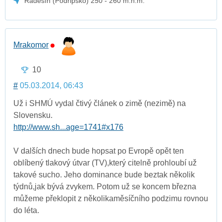
Radešín (Podřipsko) 250 - 260 m.n.m.
Mrakomor
10
#
05.03.2014, 06:43
Už i SHMÚ vydal čtivý článek o zimě (nezimě) na
Slovensku.
http://www.sh...age=1741#x176
V dalších dnech bude hopsat po Evropě opět ten
oblíbený tlakový útvar (TV),který citelně prohloubí už
takové sucho. Jeho dominance bude beztak několik
týdnů,jak bývá zvykem. Potom už se koncem března
můžeme překlopit z několikaměsíčního podzimu rovnou
do léta.