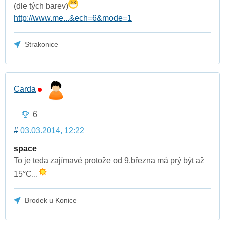
(dle tých barev)
http://www.me...&ech=6&mode=1
Strakonice
Carda
6
#
03.03.2014, 12:22
space
To je teda zajímavé protože od 9.března má prý být až
15°C...
Brodek u Konice