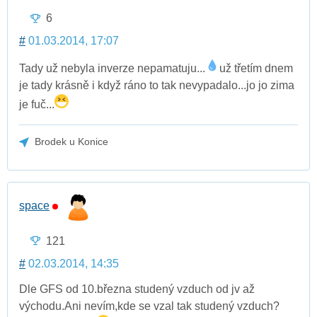
6
#
01.03.2014, 17:07
Tady už nebyla inverze nepamatuju...
už třetím dnem
je tady krásně i když ráno to tak nevypadalo...jo jo zima
je fuč...
Brodek u Konice
space
121
#
02.03.2014, 14:35
Dle GFS od 10.března studený vzduch od jv až
východu.Ani nevím,kde se vzal tak studený vzduch?