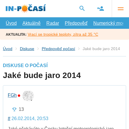
Přejít
na
hlavní
obsah
Úvod
Aktuálně
Radar
Předpověď
Numerický model
Vrací se tropické teploty, zítra až 35 °C
AKTUALITA:
Úvod
Diskuse
Předpověď počasí
Jaké bude jaro 2014
DISKUSE O POČASÍ
Jaké bude jaro 2014
FGh
13
#
26.02.2014, 20:53
Jaké očekáváte v Česku letošní meteorologické jaro