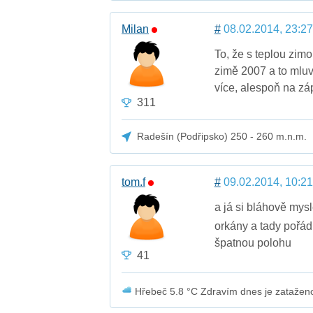
Milan
#
08.02.2014, 23:27
To, že s teplou zimou
zimě 2007 a to mluv
více, alespoň na zá
311
Radešín (Podřipsko) 250 - 260 m.n.m.
tom.f
#
09.02.2014, 10:21
a já si bláhově mysl
orkány a tady pořád
špatnou polohu
41
Hřebeč 5.8 °C Zdravím dnes je zataženo