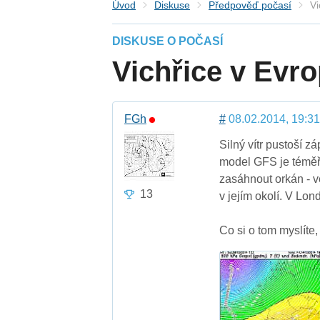
Úvod
Diskuse
Předpověď počasí
Vi
DISKUSE O POČASÍ
Vichřice v Evr
FGh
#
08.02.2014, 19:31
Silný vítr pustoší z
model GFS je téměř 
zasáhnout orkán - v
13
v jejím okolí. V Lon
Co si o tom myslíte