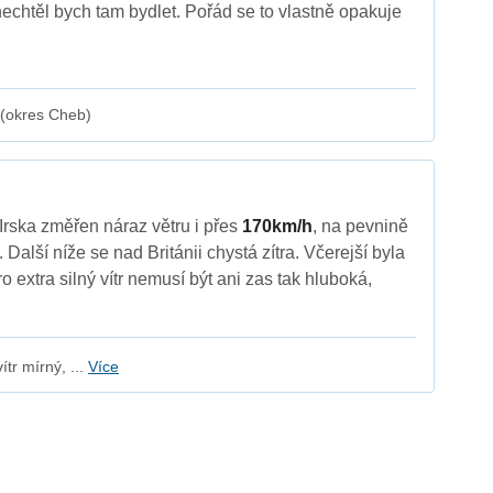
nechtěl bych tam bydlet. Pořád se to vlastně opakuje
 (okres Cheb)
 Irska změřen náraz větru i přes
170km/h
, na pevnině
alší níže se nad Británii chystá zítra. Včerejší byla
 extra silný vítr nemusí být ani zas tak hluboká,
tr mírný, ...
Více