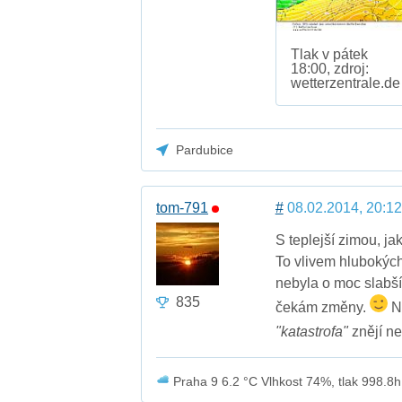
Tlak v pátek
18:00, zdroj:
wetterzentrale.de
Pardubice
tom-791
#
08.02.2014, 20:12
S teplejší zimou, jak
To vlivem hlubokých 
nebyla o moc slabší
835
čekám změny.
Ne
"katastrofa"
znějí ne
Praha 9 6.2 °C Vlhkost 74%, tlak 998.8h