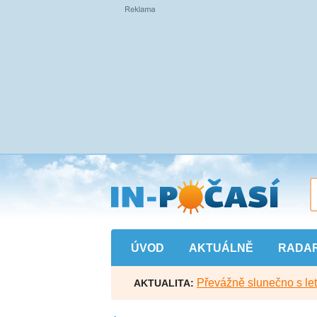
Přejít
na
hlavní
obsah
ÚVOD
AKTUÁLNĚ
RADA
Převážně slunečno s let
AKTUALITA: