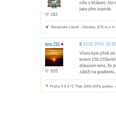
níže s fičákem. No 
jako přes kopírák.
182
Mariánské Lázně - Úšovice, 675 m.n.m
tom-791
#
13.02.2014, 10:31
Včera bylo jižně od
kolem 150-155km/h. D
důkazem toho, že pro
835
záleží na gradientu.
Praha 9 4.3 °C Tlak 1004.8hPa pokles, ví