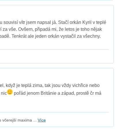
 souvisí vítr jsem napsal já. Stačí orkán Kyril v teplé
í za vše. Ovšem, připadá mi, že letos je toho nějak
padě. Tenkrát ale jeden orkán vystačil za všechny.
el, když je teplá zima, tak jsou vždy vichřice nebo
 nic
pořád jenom Británie a západ, prostě čr má
 včerejší maxima ...
Více