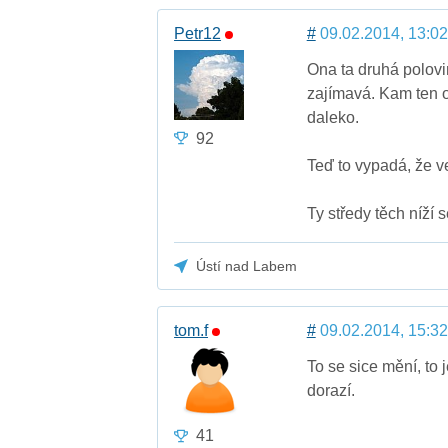
Petr12
#
09.02.2014, 13:02
Ona ta druhá polovi
zajímavá. Kam ten o
daleko.
92
Teď to vypadá, že v
Ty středy těch níží
Ústí nad Labem
tom.f
#
09.02.2014, 15:32
To se sice mění, to 
dorazí.
41