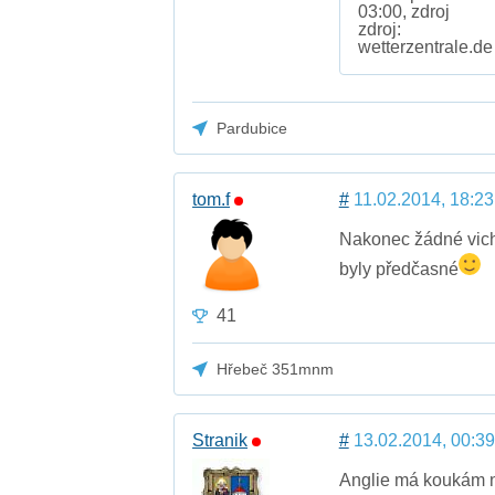
03:00, zdroj
zdroj:
wetterzentrale.de
Pardubice
tom.f
#
11.02.2014, 18:23
Nakonec žádné vich
byly předčasné
41
Hřebeč 351mnm
Stranik
#
13.02.2014, 00:39
Anglie má koukám ny