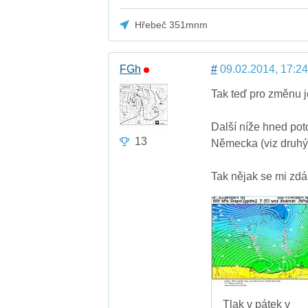
Hřebeč 351mnm
FGh
#
09.02.2014, 17:24
Tak teď pro změnu je
Další níže hned po
13
Německa (viz druhý
Tak nějak se mi zdá,
Tlak v pátek v