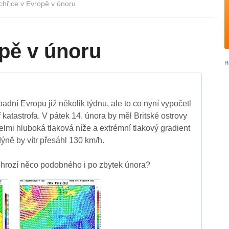
chřice v Evropě v únoru
opě v únoru
ápadní Evropu již několik týdnu, ale to co nyní vypočetl
katastrofa. V pátek 14. února by měl Britské ostrovy
elmi hluboká tlaková níže a extrémní tlakový gradient
dýně by vítr přesáhl 130 km/h.
, hrozí něco podobného i po zbytek února?