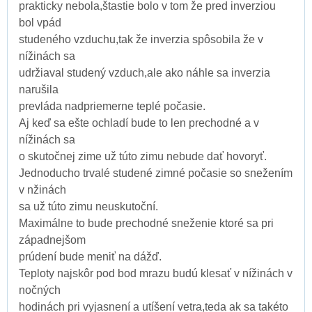
prakticky nebola,štastie bolo v tom že pred inverziou
bol vpád
studeného vzduchu,tak že inverzia spôsobila že v
nížinách sa
udržiaval studený vzduch,ale ako náhle sa inverzia
narušila
prevláda nadpriemerne teplé počasie.
Aj keď sa ešte ochladí bude to len prechodné a v
nížinách sa
o skutočnej zime už túto zimu nebude dať hovoryť.
Jednoducho trvalé studené zimné počasie so snežením
v nžinách
sa už túto zimu neuskutoční.
Maximálne to bude prechodné sneženie ktoré sa pri
západnejšom
prúdení bude meniť na dážď.
Teploty najskôr pod bod mrazu budú klesať v nížinách v
nočných
hodinách pri vyjasnení a utíšení vetra,teda ak sa takéto