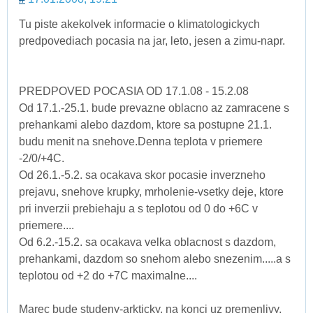
Tu piste akekolvek informacie o klimatologickych
predpovediach pocasia na jar, leto, jesen a zimu-napr.
PREDPOVED POCASIA OD 17.1.08 - 15.2.08
Od 17.1.-25.1. bude prevazne oblacno az zamracene s
prehankami alebo dazdom, ktore sa postupne 21.1.
budu menit na snehove.Denna teplota v priemere
-2/0/+4C.
Od 26.1.-5.2. sa ocakava skor pocasie inverzneho
prejavu, snehove krupky, mrholenie-vsetky deje, ktore
pri inverzii prebiehaju a s teplotou od 0 do +6C v
priemere....
Od 6.2.-15.2. sa ocakava velka oblacnost s dazdom,
prehankami, dazdom so snehom alebo snezenim.....a s
teplotou od +2 do +7C maximalne....
Marec bude studeny-arkticky, na konci uz premenlivy,