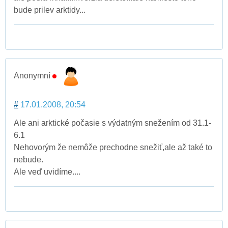
bude prilev arktidy...
Anonymní
#
17.01.2008, 20:54
Ale ani arktické počasie s výdatným snežením od 31.1-
6.1
Nehovorým že nemôže prechodne snežiť,ale až také to
nebude.
Ale veď uvidíme....