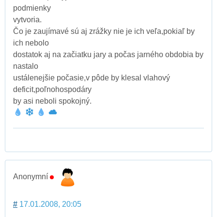
podmienky
vytvoria.
Čo je zaujímavé sú aj zrážky nie je ich veľa,pokiaľ by
ich nebolo
dostatok aj na začiatku jary a počas jarného obdobia by
nastalo
ustálenejšie počasie,v pôde by klesal vlahový
deficit,poľnohospodáry
by asi neboli spokojný.
Anonymní
#
17.01.2008, 20:05