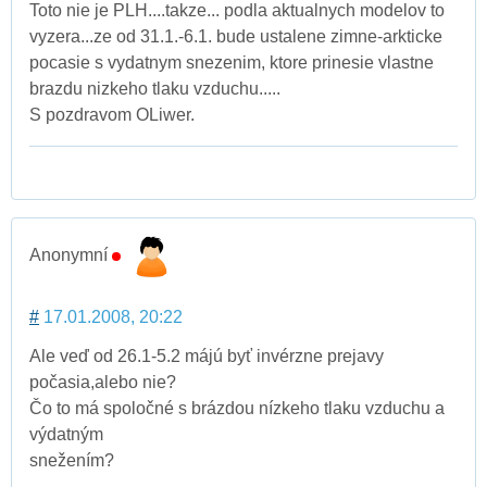
Toto nie je PLH....takze... podla aktualnych modelov to
vyzera...ze od 31.1.-6.1. bude ustalene zimne-arkticke
pocasie s vydatnym snezenim, ktore prinesie vlastne
brazdu nizkeho tlaku vzduchu.....
S pozdravom OLiwer.
Anonymní
#
17.01.2008, 20:22
Ale veď od 26.1-5.2 májú byť invérzne prejavy
počasia,alebo nie?
Čo to má spoločné s brázdou nízkeho tlaku vzduchu a
výdatným
snežením?