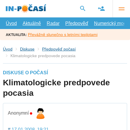
Přejít
na
hlavní
obsah
Úvod
Aktuálně
Radar
Předpověď
Numerický model
Převážně slunečno s letními teplotami
AKTUALITA:
Úvod
Diskuse
Předpověď počasí
Klimatologicke predpovede pocasia
DISKUSE O POČASÍ
Klimatologicke predpovede
pocasia
Anonymní
#
17.01.2008, 19:21