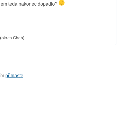
něhem teda nakonec dopadlo?
 (okres Cheb)
sím
přihlaste
.