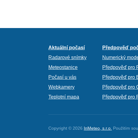
Aktuální počasí
Předpověď poč
Radarové snímky
Numerický mode
Meteostanice
Předpověď pro 
Počasí u vás
Předpověď pro 
Webkamery
Předpověď pro 
Teplotní mapa
Předpověď pro 
Copyright © 2026
InMeteo, s.r.o.
Použitím sou