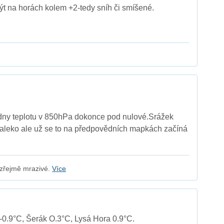
t na horách kolem +2-tedy sníh či smíšené.
 dny teplotu v 850hPa dokonce pod nulové.Srážek
daleko ale už se to na předpovědních mapkách začíná
 zřejmě mrazivé.
Více
-0.9°C, Šerák O.3°C, Lysá Hora 0.9°C.