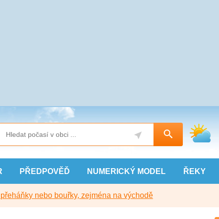
R
PŘEDPOVĚĎ
NUMERICKÝ
MODEL
ŘEKY
y přeháňky nebo bouřky, zejména na východě