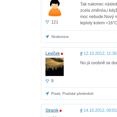
Tak nakonec násled
zcela změnila,i kdy
moc nebude.Nový nás
121
teploty kolem +16°C
Strakonice
Lesíček
#
12.10.2012, 11:36
No já osobně se do
9
Písek, Pražské předměstí
Stranik
#
14.10.2012, 00:01