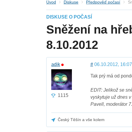
Úvod
Diskuse
Předpověď počasí
Sn
DISKUSE O POČASÍ
Sněžení na hře
8.10.2012
adik
#
06.10.2012, 16:07
Tak prý má od pondě
EDIT: Jelikož se sn
1115
vyskytuje už dnes v 
Pavell, moderátor 7
Český Těšín a vše kolem