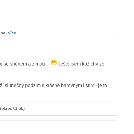
o se.
Více
koj se sněhem a zimou ...
Ještě jsem kožichy ze
rží slunečný podzim s krásně barevným listím - je to
 (okres Cheb)