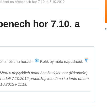
ěžení na hřebenech hor 7.10. a 8.10.2012
benech hor 7.10. a
lí sněžit na horách.
Kolik by mělo napadnout.
ěžení v nejvyšších polohách českých hor (Krkonoše)
neděli 7.10.2012 prodlužuji toto téma i o tento datum.
.10.2012 v 11:00