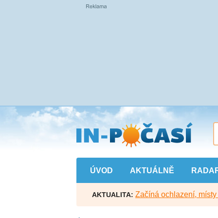
Přejít
na
hlavní
obsah
ÚVOD
AKTUÁLNĚ
RADA
Začíná ochlazení, míst
AKTUALITA: