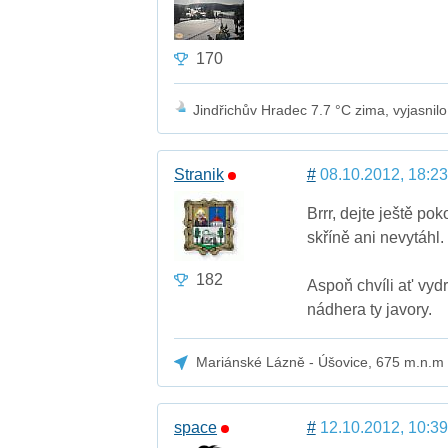
170
Jindřichův Hradec 7.7 °C zima, vyjasnil
Stranik
#
08.10.2012, 18:23
Brrr, dejte ještě po
skříně ani nevytáhl.
182
Aspoň chvíli at' vyd
nádhera ty javory.
Mariánské Lázně - Úšovice, 675 m.n.m
space
#
12.10.2012, 10:39