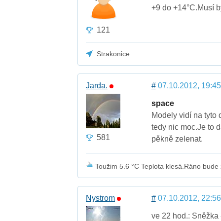
+9 do +14°C.Musí bý
121
Strakonice
Jarda.
#
07.10.2012, 19:45
space
Modely vidí na tyto
tedy nic moc.Je to 
581
pěkně zelenat.
Toužim 5.6 °C Teplota klesá.Ráno bude
Nystrom
#
07.10.2012, 22:56
ve 22 hod.: Sněžka 