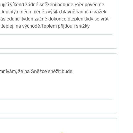
ující víkend žádné sněžení nebude.Předpověd ne
ž teploty o něco méně zvýšila,hlavně ranní a srážek
ledující týden začně dokonce oteplení,kdy se vrátí
,tepleji na východě.Teplem příjdou i srážky.
mnívám, že na Sněžce sněžit bude.