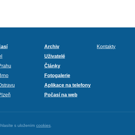
así
Archiv
Kontakty
l
Uživatelé
Prahu
Články
Brno
Fotogalerie
Ostravu
Aplikace na telefony
Plzeň
Počasí na web
hlasíte s uložením
cookies
.