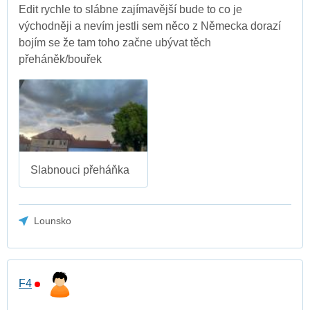
Edit rychle to slábne zajímavější bude to co je
východněji a nevím jestli sem něco z Německa dorazí
bojím se že tam toho začne ubývat těch
přeháněk/bouřek
Slabnouci přeháňka
Lounsko
F4