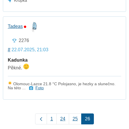
Krupka
Tadeas
2276
#
22.07.2025, 21:03
Kadunka
Pěkné.
Olomouc-Lazce 21.8 °C Polojasno, je hezky a slunečno.
Na této ...
Foto
1
24
25
26