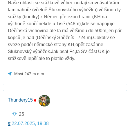
Naše oblasti se srážkově vůbec nedají srovnávat,Vám
tam nahoře (včetně Šluknovského výběžku) většinou ty
srážky (bouřky) z Němec přelezou hranici,KH na
východě končí někde u Tisé (548m),kde se napojuje
Děčínská vrchovina,ale ta má většinou do 500m,jen pár
kopců je nad (Děčínský Sněžník - 724 m).Cokoliv se
sveze podél německé strany KH,opět zasáhne
Šluknovský výběžek.Jak psal F4,ta SV část ÚK je
srážkově lepší,ale to platilo vždy.
Most 247 m n.m.
Thundery15
25
#
22.07.2025, 19:38