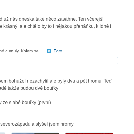
nad už nás dneska také něco zasáhne. Ten včerejší
 krásný, ale chtělo by to i nějakou přeháňku, klidně i
é cumuly. Kolem se ...
Foto
sem bohužel nezachytil ale byly dva a pět hromu. Teď
adě takže budou dvě bouřky
ze slabé bouřky (první)
d severozápadu a slyšel jsem hromy