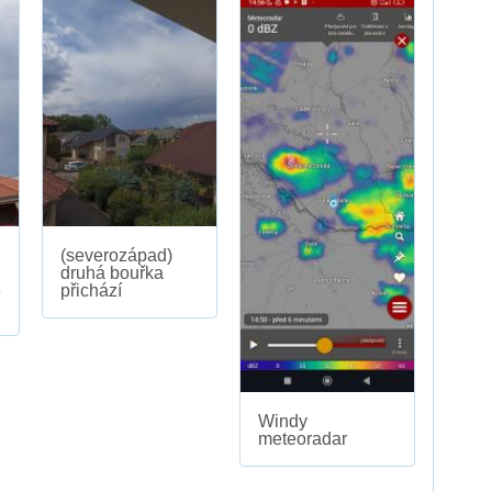
(severozápad)
druhá bouřka
é
přichází
Windy
meteoradar