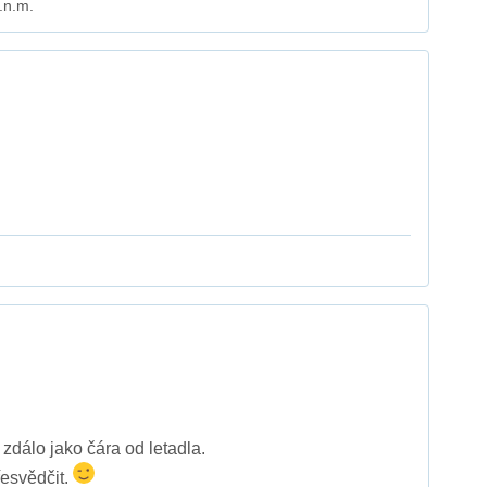
.n.m.
 zdálo jako čára od letadla.
řesvědčit.