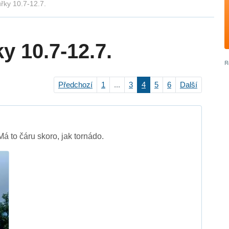
řky 10.7-12.7.
y 10.7-12.7.
Předchozí
1
...
3
4
5
6
Další
á to čáru skoro, jak tornádo.