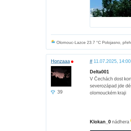
Olomouc-Lazce 23.7 °C Polojasno, přehá
Honzaaa
#
11.07.2025, 14:00
Delta001
V Čechách dost konv
severozápad jde dé
39
olomouckém kraji
Klokan_0
nádhera