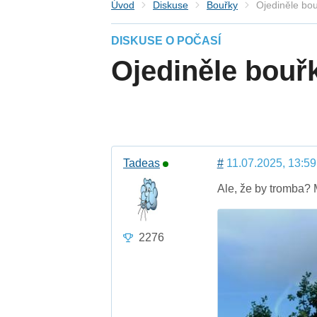
Úvod
Diskuse
Bouřky
Ojediněle bou
DISKUSE O POČASÍ
Ojediněle bouřk
Tadeas
#
11.07.2025, 13:59
Ale, že by tromba? M
2276