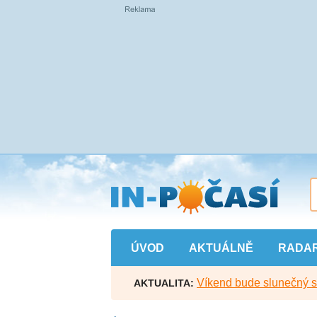
Přejít
na
hlavní
obsah
ÚVOD
AKTUÁLNĚ
RADA
Víkend bude slunečný s l
AKTUALITA: