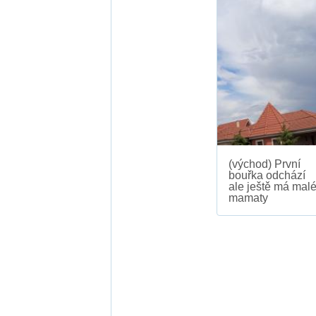
(východ) První
bouřka odchází
ale ještě má mal
mamaty