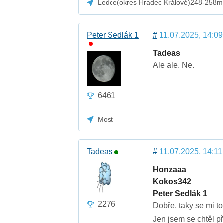
Ledce(okres Hradec Králové)248-258m
Peter Sedlák 1
#
11.07.2025, 14:09
Tadeas
Ale ale. Ne.
6461
Most
Tadeas
#
11.07.2025, 14:11
Honzaaa
Kokos342
Peter Sedlák 1
2276
Dobře, taky se mi to
Jen jsem se chtěl p