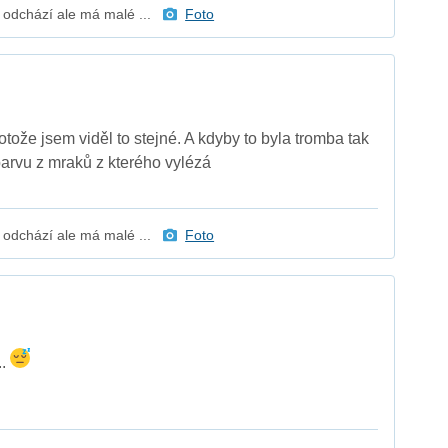
 odchází ale má malé ...
Foto
otože jsem viděl to stejné. A kdyby to byla tromba tak
barvu z mraků z kterého vylézá
 odchází ale má malé ...
Foto
..