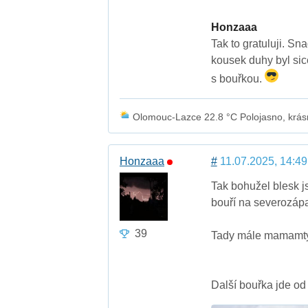
Honzaaa
Tak to gratuluji. S
kousek duhy byl sice
s bouřkou.
Olomouc-Lazce 22.8 °C Polojasno, krásn
Honzaaa
#
11.07.2025, 14:49
Tak bohužel blesk j
bouří na severozáp
39
Tady mále mamamty 
Další bouřka jde o