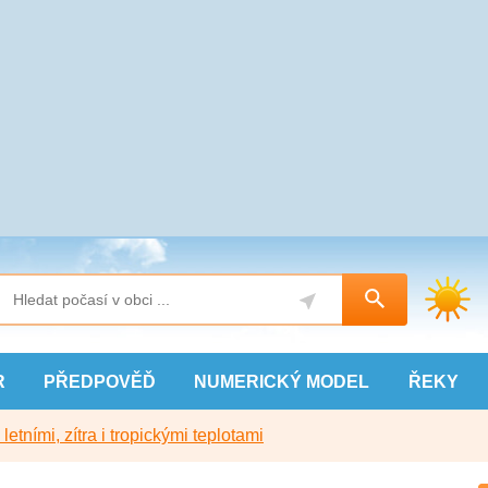
R
PŘEDPOVĚĎ
NUMERICKÝ
MODEL
ŘEKY
etními, zítra i tropickými teplotami