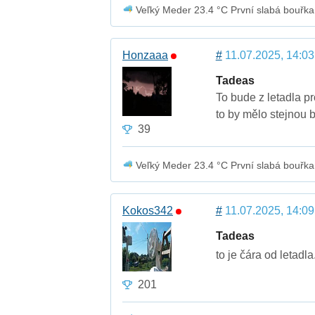
Veľký Meder 23.4 °C První slabá bouřka
Honzaaa
#
11.07.2025, 14:03
Tadeas
To bude z letadla pr
to by mělo stejnou 
39
Veľký Meder 23.4 °C První slabá bouřka
Kokos342
#
11.07.2025, 14:09
Tadeas
to je čára od letadla
201