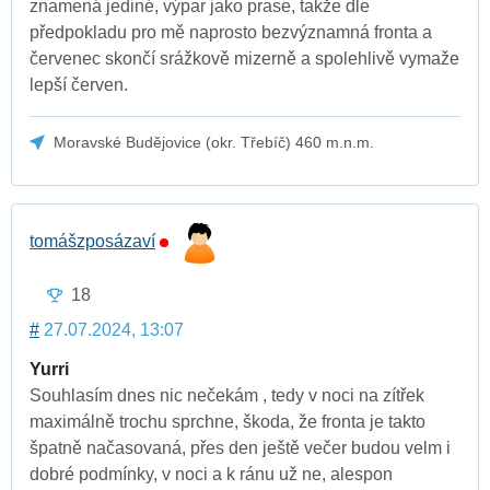
znamená jediné, výpar jako prase, takže dle
předpokladu pro mě naprosto bezvýznamná fronta a
červenec skončí srážkově mizerně a spolehlivě vymaže
lepší červen.
Moravské Budějovice (okr. Třebíč) 460 m.n.m.
tomášzposázaví
18
#
27.07.2024, 13:07
Yurri
Souhlasím dnes nic nečekám , tedy v noci na zítřek
maximálně trochu sprchne, škoda, že fronta je takto
špatně načasovaná, přes den ještě večer budou velm i
dobré podmínky, v noci a k ránu už ne, alespon