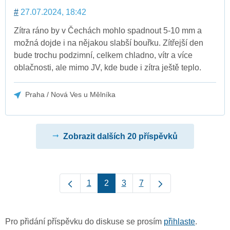
#
27.07.2024, 18:42
Zítra ráno by v Čechách mohlo spadnout 5-10 mm a
možná dojde i na nějakou slabší bouřku. Zítřejší den
bude trochu podzimní, celkem chladno, vítr a více
oblačnosti, ale mimo JV, kde bude i zítra ještě teplo.
Praha / Nová Ves u Mělníka
Zobrazit dalších 20 příspěvků
1
2
3
7
Pro přidání příspěvku do diskuse se prosím
přihlaste
.