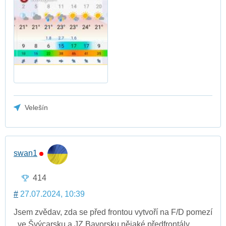
Velešín
swan1
414
#
27.07.2024, 10:39
Jsem zvědav, zda se před frontou vytvoří na F/D pomezí
, ve Švýcarsku a JZ Bavorsku nějaké předfrontály..