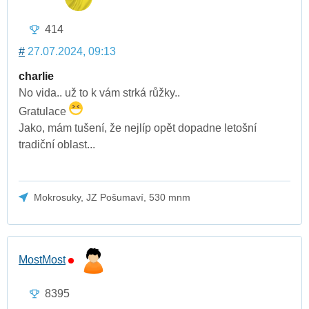
414
#
27.07.2024, 09:13
charlie
No vida.. už to k vám strká růžky..
Gratulace
Jako, mám tušení, že nejlíp opět dopadne letošní
tradiční oblast...
Mokrosuky, JZ Pošumaví, 530 mnm
MostMost
8395