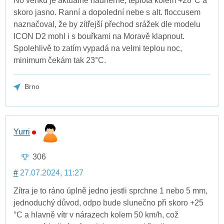
No venku je aktuálně nádherně, teplota kolem +28°C a
skoro jasno. Ranní a dopolední nebe s alt. floccusem
naznačoval, že by zítřejší přechod srážek dle modelu
ICON D2 mohl i s bouřkami na Moravě klapnout.
Spolehlivě to zatím vypadá na velmi teplou noc,
minimum čekám tak 23°C.
Brno
Yurri
306
#
27.07.2024, 11:27
Zítra je to ráno úplně jedno jestli sprchne 1 nebo 5 mm,
jednoduchý důvod, odpo bude slunečno při skoro +25
°C a hlavně vítr v nárazech kolem 50 km/h, což