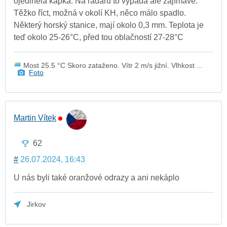
ojedinělá kapka. Na radaru to vypadá ale zajímavě.
Těžko říct, možná v okolí KH, něco málo spadlo.
Některý horský stanice, mají okolo 0,3 mm. Teplota je
teď okolo 25-26°C, před tou oblačností 27-28°C
Most 25.5 °C Skoro zataženo. Vítr 2 m/s jižní. Vlhkost ...
Foto
Martin Vítek
62
#
26.07.2024, 16:43
U nás byli také oranžové odrazy a ani nekáplo
Jirkov