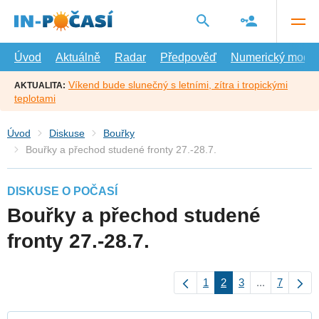
Přejít
na
hlavní
obsah
Úvod
Aktuálně
Radar
Předpověď
Numerický model
Víkend bude slunečný s letními, zítra i tropickými
AKTUALITA:
teplotami
Úvod
Diskuse
Bouřky
Bouřky a přechod studené fronty 27.-28.7.
DISKUSE O POČASÍ
Bouřky a přechod studené
fronty 27.-28.7.
1
2
3
...
7