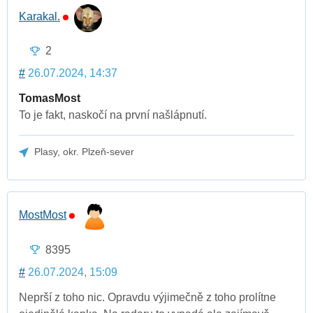
Karakal.
2
#
26.07.2024, 14:37
TomasMost
To je fakt, naskočí na první našlápnutí.
Plasy, okr. Plzeň-sever
MostMost
8395
#
26.07.2024, 15:09
Neprší z toho nic. Opravdu výjimečně z toho prolítne