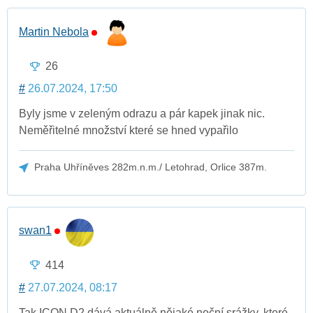
Martin Nebola
26
#
26.07.2024, 17:50
Byly jsme v zeleným odrazu a pár kapek jinak nic.
Neměřitelné množství které se hned vypařilo
Praha Uhříněves 282m.n.m./ Letohrad, Orlice 387m.
swan1
414
#
27.07.2024, 08:17
Tak ICON D2 dává aktuálně nějaké noční srážky, které