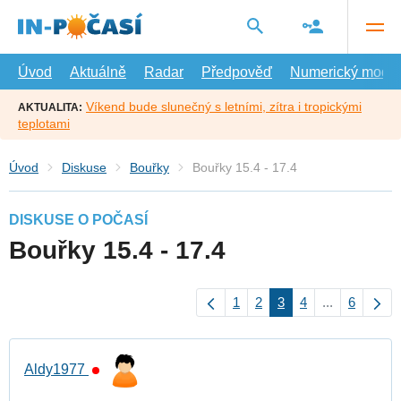
Přejít
na
hlavní
obsah
Úvod
Aktuálně
Radar
Předpověď
Numerický model
Víkend bude slunečný s letními, zítra i tropickými
AKTUALITA:
teplotami
Úvod
Diskuse
Bouřky
Bouřky 15.4 - 17.4
DISKUSE O POČASÍ
Bouřky 15.4 - 17.4
1
2
3
4
...
6
Aldy1977