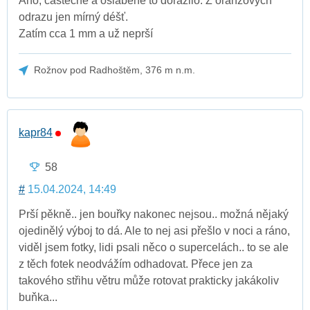
Ano, částečně a oslabené to dorazilo. Z oranžových
odrazu jen mírný déšť.
Zatím cca 1 mm a už neprší
Rožnov pod Radhoštěm, 376 m n.m.
kapr84
58
#
15.04.2024, 14:49
Prší pěkně.. jen bouřky nakonec nejsou.. možná nějaký
ojedinělý výboj to dá. Ale to nej asi přešlo v noci a ráno,
viděl jsem fotky, lidi psali něco o supercelách.. to se ale
z těch fotek neodvážím odhadovat. Přece jen za
takového střihu větru může rotovat prakticky jakákoliv
buňka...