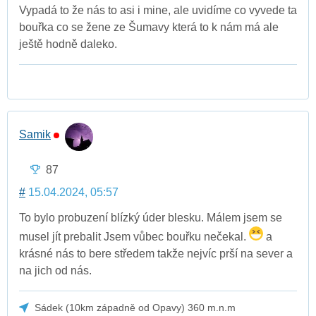
Vypadá to že nás to asi i mine, ale uvidíme co vyvede ta
bouřka co se žene ze Šumavy která to k nám má ale
ještě hodně daleko.
Samik
87
#
15.04.2024, 05:57
To bylo probuzení blízký úder blesku. Málem jsem se
musel jít prebalit Jsem vůbec bouřku nečekal.
a
krásné nás to bere středem takže nejvíc prší na sever a
na jich od nás.
Sádek (10km západně od Opavy) 360 m.n.m