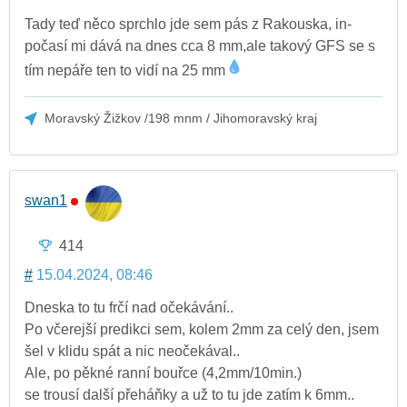
Tady teď něco sprchlo jde sem pás z Rakouska, in-
počasí mi dává na dnes cca 8 mm,ale takový GFS se s
tím nepáře ten to vidí na 25 mm
Moravský Žižkov /198 mnm / Jihomoravský kraj
swan1
414
#
15.04.2024, 08:46
Dneska to tu frčí nad očekávání..
Po včerejší predikci sem, kolem 2mm za celý den, jsem
šel v klidu spát a nic neočekával..
Ale, po pěkné ranní bouřce (4,2mm/10min.)
se trousí další přeháňky a už to tu jde zatím k 6mm..