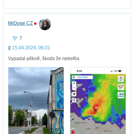
MrDoge CZ
7
#
15.04.2024, 06:31
Vypadal pěkně, škods že netrefila