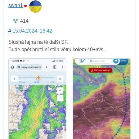
swan1
414
#
15.04.2024, 16:42
Slušná lajna na té další SF..
Bude opět brutální střih větru kolem 40+m/s..