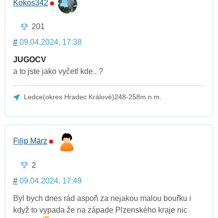
Kokos342
201
#
09.04.2024, 17:38
JUGOCV
a to jste jako vyčetl kde.. ?
Ledce(okres Hradec Králové)248-258m.n.m.
Filip März
2
#
09.04.2024, 17:49
Byl bych dnes rád aspoň za nejakou malou bouřku i
když to vypada že na západe Plzenského kraje nic