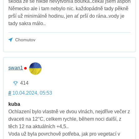
škoda že se nikde nevytvořila bouřka..čekal jsem aspoň
Německo ale i tam nebylo nic. každopádně tady pěkně
prší už minimálně hodinu, jen ať prší do rána..vody je
tady sakra málo..
Chomutov
swan1
414
#
10.04.2024, 05:53
kuba
Ochlazení bylo vlastně ve dvou vlnách, nejdříve večer z
dvaceti na 12°C, celkem rychle, během noci další, z
těch 12 na aktuálních +4,5..
Voda už byla povrchově potřeba, jak pro vegetací v