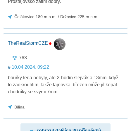
Prostejovsko zatim dobry.
Čelákovice 180 m n.m. / Držovice 225 m n.m.
TheRealStormCZE
763
#
10.04.2024, 09:22
bouřky teda nebyly, ale X hodin slejvák a 13mm, když
to zaokrouhlim, takže fajnovka, březen může jít kopat
chodníky se svými 7mm
Bílina
Zobrazit dalších 20 příspěvků