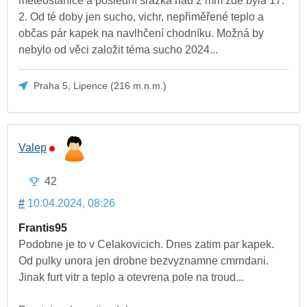
meteostanice a poslední srážka nad 2 mm zde byla 17.
2. Od té doby jen sucho, vichr, nepřiměřené teplo a
občas pár kapek na navlhčení chodníku. Možná by
nebylo od věci založit téma sucho 2024...
Praha 5, Lipence (216 m.n.m.)
Valep
42
#
10.04.2024, 08:26
Frantis95
Podobne je to v Celakovicich. Dnes zatim par kapek.
Od pulky unora jen drobne bezvyznamne cmrndani.
Jinak furt vitr a teplo a otevrena pole na troud...