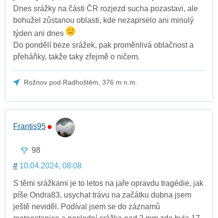
Dnes srážky na části ČR rozjezd sucha pozastavi, ale
bohužel zůstanou oblasti, kde nezaprselo ani minulý
týden ani dnes
Do pondělí beze srážek, pak proměnlivá oblačnost a
přeháňky, takže taky zřejmě o ničem.
Rožnov pod Radhoštěm, 376 m n.m.
Frantis95
98
#
10.04.2024, 08:08
S těmi srážkami je to letos na jaře opravdu tragédie, jak
píše Ondra83, usychat trávu na začátku dubna jsem
ještě neviděl. Podíval jsem se do záznamů