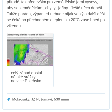
přírodě, tak především pro zemědělské jarní výsevy,
aby se zemědělcům ,,chytly,, jařiny.. Ještě něco doprší..
Takže paráda, výpar teď nebude nijak velký a další déšť
se čeká po přechodném oteplení k +20°C zase hned po
víkendu..
celý západ dostal
nějaké srážky ,
nejvíce Plzeňsko
Mokrosuky, JZ Pošumaví, 530 mnm