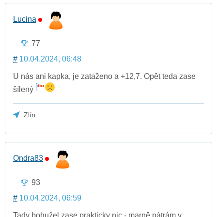
Lucina
77
#
10.04.2024, 06:48
U nás ani kapka, je zataženo a +12,7. Opět teda zase
šílený
Zlín
Ondra83
93
#
10.04.2024, 06:59
Tady bohužel zase prakticky nic - marně pátrám v