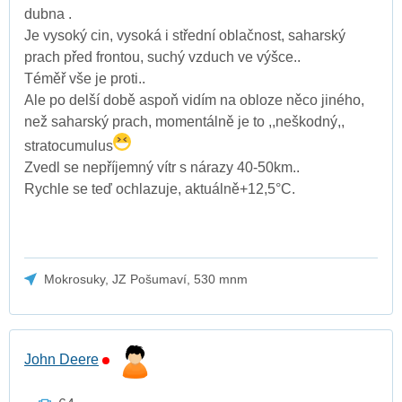
dubna .
Je vysoký cin, vysoká i střední oblačnost, saharský
prach před frontou, suchý vzduch ve výšce..
Téměř vše je proti..
Ale po delší době aspoň vidím na obloze něco jiného,
než saharský prach, momentálně je to ,,neškodný,,
stratocumulus
Zvedl se nepříjemný vítr s nárazy 40-50km..
Rychle se teď ochlazuje, aktuálně+12,5°C.
Mokrosuky, JZ Pošumaví, 530 mnm
John Deere