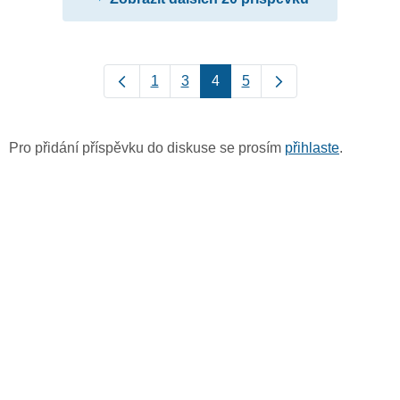
1
3
4
5
Pro přidání příspěvku do diskuse se prosím
přihlaste
.