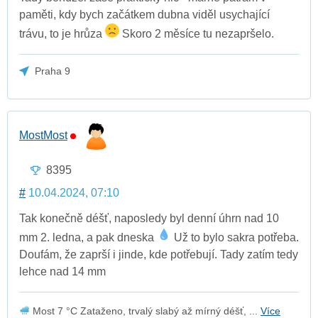
paměti, kdy bych začátkem dubna viděl usychající
trávu, to je hrůza
Skoro 2 měsíce tu nezapršelo.
Praha 9
MostMost
8395
#
10.04.2024, 07:10
Tak konečně déšť, naposledy byl denní úhrn nad 10
mm 2. ledna, a pak dneska
Už to bylo sakra potřeba.
Doufám, že zaprší i jinde, kde potřebují. Tady zatím tedy
lehce nad 14 mm
Most 7 °C Zataženo, trvalý slabý až mírný déšť, ...
Více