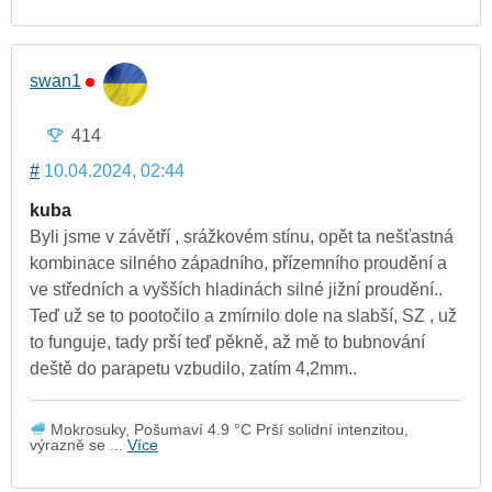
swan1
414
#
10.04.2024, 02:44
kuba
Byli jsme v závětří , srážkovém stínu, opět ta nešťastná
kombinace silného západního, přízemního proudění a
ve středních a vyšších hladinách silné jižní proudění..
Teď už se to pootočilo a zmírnilo dole na slabší, SZ , už
to funguje, tady prší teď pěkně, až mě to bubnování
deště do parapetu vzbudilo, zatím 4,2mm..
Mokrosuky, Pošumaví 4.9 °C Prší solidní intenzitou,
výrazně se ...
Více