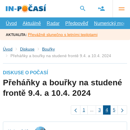
Přejít
na
hlavní
obsah
Úvod
Aktuálně
Radar
Předpověď
Numerický model
Převážně slunečno s letními teplotami
AKTUALITA:
Úvod
Diskuse
Bouřky
Přeháňky a bouřky na studené frontě 9.4. a 10.4. 2024
DISKUSE O POČASÍ
Přeháňky a bouřky na studené
frontě 9.4. a 10.4. 2024
1
...
3
4
5