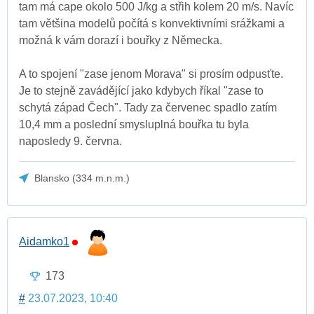
tam má cape okolo 500 J/kg a střih kolem 20 m/s. Navíc
tam většina modelů počítá s konvektivními srážkami a
možná k vám dorazí i bouřky z Německa.
A to spojení "zase jenom Morava" si prosím odpusťte.
Je to stejně zavádějící jako kdybych říkal "zase to
schytá západ Čech". Tady za červenec spadlo zatím
10,4 mm a poslední smysluplná bouřka tu byla
naposledy 9. června.
Blansko (334 m.n.m.)
Aidamko1
173
#
23.07.2023, 10:40