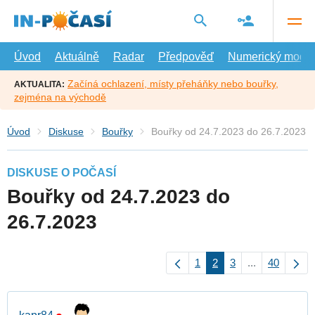
Přejít
na
hlavní
obsah
Úvod
Aktuálně
Radar
Předpověď
Numerický model
Začíná ochlazení, místy přeháňky nebo bouřky,
AKTUALITA:
zejména na východě
Úvod
Diskuse
Bouřky
Bouřky od 24.7.2023 do 26.7.2023
DISKUSE O POČASÍ
Bouřky od 24.7.2023 do
26.7.2023
1
2
3
...
40