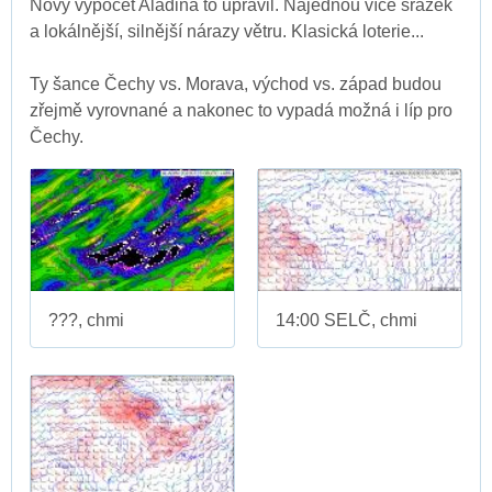
Nový výpočet Aladina to upravil. Najednou více srážek
a lokálnější, silnější nárazy větru. Klasická loterie...
Ty šance Čechy vs. Morava, východ vs. západ budou
zřejmě vyrovnané a nakonec to vypadá možná i líp pro
Čechy.
???, chmi
14:00 SELČ, chmi