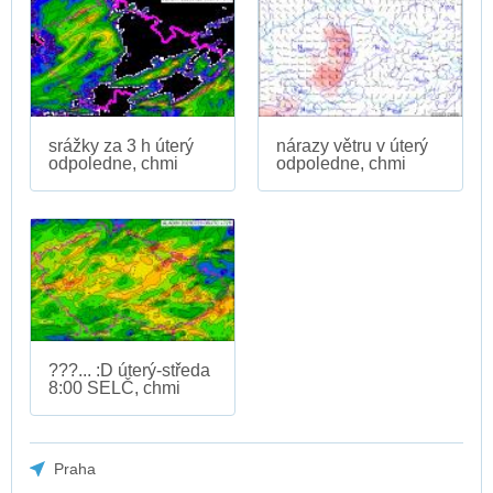
srážky za 3 h úterý
nárazy větru v úterý
odpoledne, chmi
odpoledne, chmi
???... :D úterý-středa
8:00 SELČ, chmi
Praha