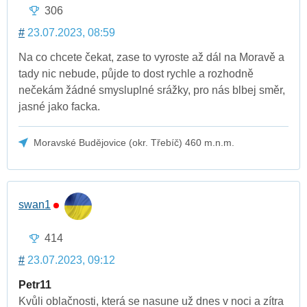
306
#
23.07.2023, 08:59
Na co chcete čekat, zase to vyroste až dál na Moravě a
tady nic nebude, půjde to dost rychle a rozhodně
nečekám žádné smysluplné srážky, pro nás blbej směr,
jasné jako facka.
Moravské Budějovice (okr. Třebíč) 460 m.n.m.
swan1
414
#
23.07.2023, 09:12
Petr11
Kvůli oblačnosti, která se nasune už dnes v noci a zítra