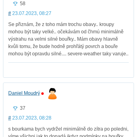
58
#
23.07.2023, 08:27
Se přiznám, že z toho mám trochu obavy.. kroupy
mohou být taky velké.. očekávám od čhmú minimálně
výstrahu na velmi silné bouřky.. Mám obavy hlavně
kvůli tomu, že bude hodně prohřátý povrch a bouře
mohou být opravdu silné.... severe-weather taky varuje..
Daniel Moudrý
37
#
23.07.2023, 08:28
s bourkama bych vydržel minimálně do zítra po poledni,
víme všichni jak to dopadá ikdyz podmínky na bouřky