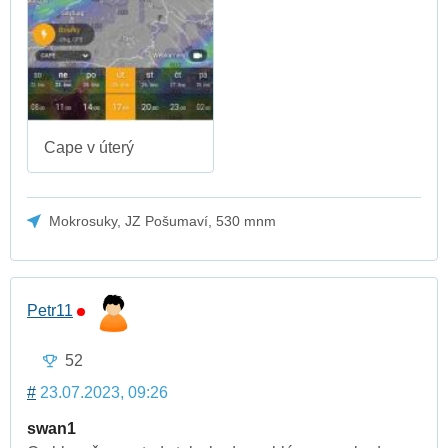
Cape v úterý
Mokrosuky, JZ Pošumaví, 530 mnm
Petr11
52
#
23.07.2023, 09:26
swan1