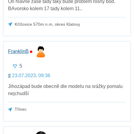
On hlavně zase tady taky bude problém rosny bod.
BAvorsko kolem 17 tady kolem 11..
Křížovice 570m.n.m, okres Klatovy
FranklinB
5
#
23.07.2023, 09:36
Jihozápad bude obecně dle modelu na srážky pomalu
nejchudší
Třinec