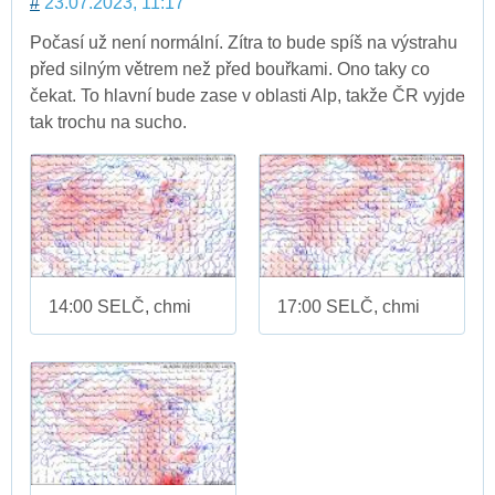
#
23.07.2023, 11:17
Počasí už není normální. Zítra to bude spíš na výstrahu
před silným větrem než před bouřkami. Ono taky co
čekat. To hlavní bude zase v oblasti Alp, takže ČR vyjde
tak trochu na sucho.
14:00 SELČ, chmi
17:00 SELČ, chmi