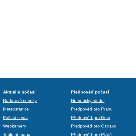
Aktuální počasí
Předpověď počasí
Radarové snímky
Numerický model
Meteostanice
Předpověď pro Prahu
Počasí u vás
Předpověď pro Brno
Webkamery
Předpověď pro Ostravu
Teplotní mapa
Předpověď pro Plzeň