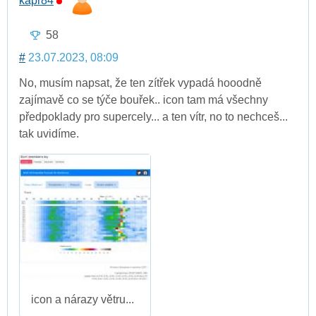
kapr84
58
#
23.07.2023, 08:09
No, musím napsat, že ten zítřek vypadá hooodně
zajímavě co se týče bouřek.. icon tam má všechny
předpoklady pro supercely... a ten vítr, no to nechceš...
tak uvidíme.
icon a nárazy větru...