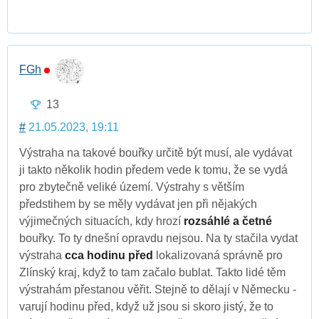
FGh
13
#
21.05.2023, 19:11
Výstraha na takové bouřky určitě být musí, ale vydávat
ji takto několik hodin předem vede k tomu, že se vydá
pro zbytečně veliké území. Výstrahy s větším
předstihem by se měly vydávat jen při nějakých
výjimečných situacích, kdy hrozí
rozsáhlé a četné
bouřky. To ty dnešní opravdu nejsou. Na ty stačila vydat
výstraha
cca hodinu před
lokalizovaná správně pro
Zlínský kraj, když to tam začalo bublat. Takto lidé těm
výstrahám přestanou věřit. Stejně to dělají v Německu -
varují hodinu před, když už jsou si skoro jistý, že to