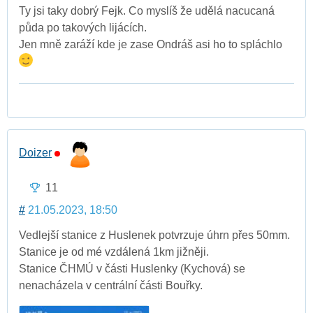
Ty jsi taky dobrý Fejk. Co myslíš že udělá nacucaná
půda po takových lijácích.
Jen mně zaráží kde je zase Ondráš asi ho to spláchlo
Doizer
11
#
21.05.2023, 18:50
Vedlejší stanice z Huslenek potvrzuje úhrn přes 50mm.
Stanice je od mé vzdálená 1km jižněji.
Stanice ČHMÚ v části Huslenky (Kychová) se
nenacházela v centrální části Bouřky.