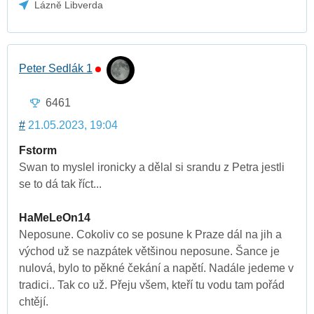
Lázně Libverda
Peter Sedlák 1
6461
#
21.05.2023, 19:04
Fstorm
Swan to myslel ironicky a dělal si srandu z Petra jestli
se to dá tak říct...
HaMeLeOn14
Neposune. Cokoliv co se posune k Praze dál na jih a
východ už se nazpátek většinou neposune. Šance je
nulová, bylo to pěkné čekání a napětí. Nadále jedeme v
tradici.. Tak co už. Přeju všem, kteří tu vodu tam pořád
chtějí.