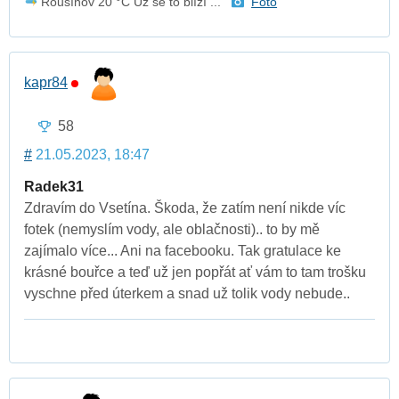
Rousínov 20 °C Už se to blíží ...
Foto
kapr84
58
#
21.05.2023, 18:47
Radek31
Zdravím do Vsetína. Škoda, že zatím není nikde víc
fotek (nemyslím vody, ale oblačnosti).. to by mě
zajímalo více... Ani na facebooku. Tak gratulace ke
krásné bouřce a teď už jen popřát ať vám to tam trošku
vyschne před úterkem a snad už tolik vody nebude..