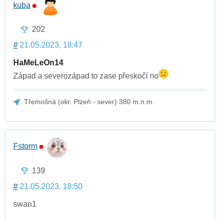
kuba
202
#
21.05.2023, 18:47
HaMeLeOn14
Západ a severozápad to zase přeskočí no
Třemošná (okr. Plzeň - sever) 380 m.n.m.
Fstorm
139
#
21.05.2023, 18:50
swan1