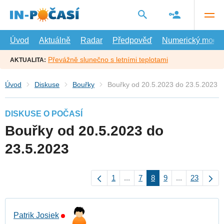
Přejít
na
hlavní
obsah
Úvod
Aktuálně
Radar
Předpověď
Numerický model
Převážně slunečno s letními teplotami
AKTUALITA:
Úvod
Diskuse
Bouřky
Bouřky od 20.5.2023 do 23.5.2023
DISKUSE O POČASÍ
Bouřky od 20.5.2023 do
23.5.2023
1
...
7
8
9
...
23
Patrik Josiek