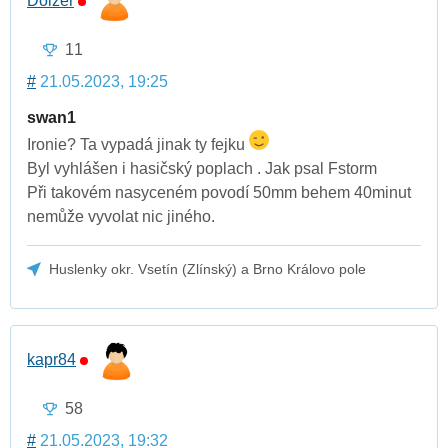
Doizer
11
#
21.05.2023, 19:25
swan1
Ironie? Ta vypadá jinak ty fejku
Byl vyhlášen i hasičský poplach . Jak psal Fstorm
Při takovém nasyceném povodí 50mm behem 40minut
nemůže vyvolat nic jiného.
Huslenky okr. Vsetín (Zlínský) a Brno Královo pole
kapr84
58
#
21.05.2023, 19:32