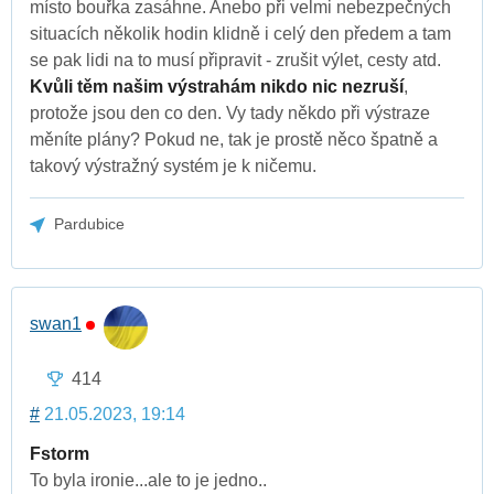
místo bouřka zasáhne. Anebo při velmi nebezpečných
situacích několik hodin klidně i celý den předem a tam
se pak lidi na to musí připravit - zrušit výlet, cesty atd.
Kvůli těm našim výstrahám nikdo nic nezruší
,
protože jsou den co den. Vy tady někdo při výstraze
měníte plány? Pokud ne, tak je prostě něco špatně a
takový výstražný systém je k ničemu.
Pardubice
swan1
414
#
21.05.2023, 19:14
Fstorm
To byla ironie...ale to je jedno..