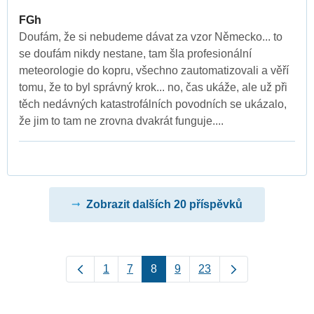
FGh
Doufám, že si nebudeme dávat za vzor Německo... to
se doufám nikdy nestane, tam šla profesionální
meteorologie do kopru, všechno zautomatizovali a věří
tomu, že to byl správný krok... no, čas ukáže, ale už při
těch nedávných katastrofálních povodních se ukázalo,
že jim to tam ne zrovna dvakrát funguje....
Zobrazit dalších 20 příspěvků
1
7
8
9
23