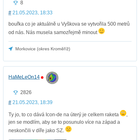
8
#
21.05.2023, 18:33
bouřka co je aktuálně u Vyškova se vytvořila 500 metrů
od nás. Nás musela samozřejmě minout
Morkovice (okres Kroměříž)
HaMeLeOn14
2826
#
21.05.2023, 18:39
Ty jo, to co dává Icon-de na úterý je celkem raketa
,
jen se modlím, aby se to posunulo více na západ a
neskončili v díře jako SZ.