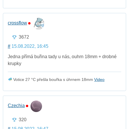
crossflow
3672
#
15.08.2022, 16:45
Jedna přímá buřina tady u nás, ouhrn 18mm + drobné
krupky
Votice 27 °C přešla bouřka s úhrnem 18mm
Video
Czechia
320
#
15.08.2022, 16:47