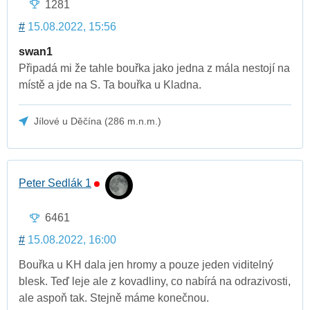
1281
#
15.08.2022, 15:56
swan1
Připadá mi že tahle bouřka jako jedna z mála nestojí na
místě a jde na S. Ta bouřka u Kladna.
Jílové u Děčína (286 m.n.m.)
Peter Sedlák 1
6461
#
15.08.2022, 16:00
Bouřka u KH dala jen hromy a pouze jeden viditelný
blesk. Teď leje ale z kovadliny, co nabírá na odrazivosti,
ale aspoň tak. Stejně máme konečnou.