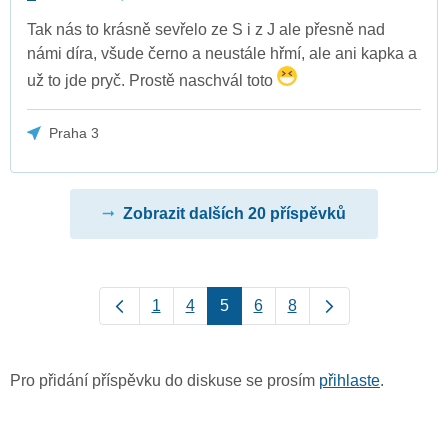
Tak nás to krásně sevřelo ze S i z J ale přesně nad
námi díra, všude černo a neustále hřmí, ale ani kapka a
už to jde pryč. Prostě naschvál toto
Praha 3
Zobrazit dalších 20 příspěvků
1
4
5
6
8
Pro přidání příspěvku do diskuse se prosím
přihlaste
.