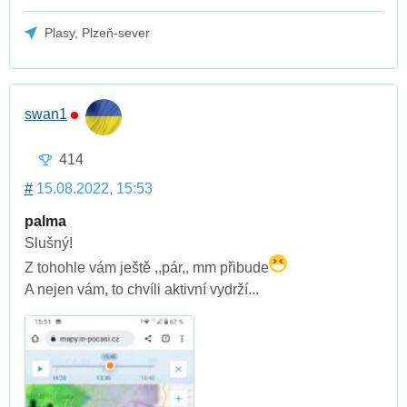
Plasy, Plzeň-sever
swan1
414
#
15.08.2022, 15:53
palma
Slušný!
Z tohohle vám ještě ,,pár,, mm přibude
A nejen vám, to chvíli aktivní vydrží...