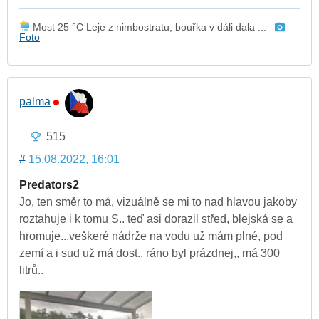
Most 25 °C Leje z nimbostratu, bouřka v dáli dala ...
Foto
palma
515
#
15.08.2022, 16:01
Predators2
Jo, ten směr to má, vizuálně se mi to nad hlavou jakoby
roztahuje i k tomu S.. teď asi dorazil střed, blejská se a
hromuje...veškeré nádrže na vodu už mám plné, pod
zemí a i sud už má dost.. ráno byl prázdnej,, má 300
litrů..