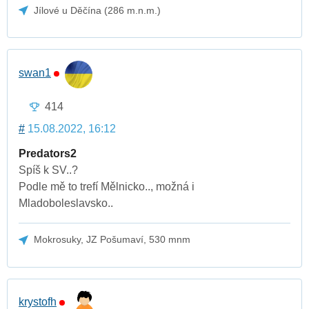
Jílové u Děčína (286 m.n.m.)
swan1
414
#
15.08.2022, 16:12
Predators2
Spíš k SV..?
Podle mě to trefí Mělnicko.., možná i
Mladoboleslavsko..
Mokrosuky, JZ Pošumaví, 530 mnm
krystofh