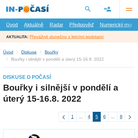
Přejít
na
hlavní
obsah
Úvod
Aktuálně
Radar
Předpověď
Numerický model
Převážně slunečno s letními teplotami
AKTUALITA:
Úvod
Diskuse
Bouřky
Bouřky i silnější v pondělí a úterý 15-16.8. 2022
DISKUSE O POČASÍ
Bouřky i silnější v pondělí a
úterý 15-16.8. 2022
1
...
4
5
6
...
8