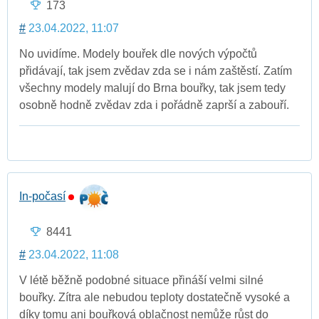
173
#
23.04.2022, 11:07
No uvidíme. Modely bouřek dle nových výpočtů
přidávají, tak jsem zvědav zda se i nám zaštěstí. Zatím
všechny modely malují do Brna bouřky, tak jsem tedy
osobně hodně zvědav zda i pořádně zaprší a zabouří.
In-počasí
8441
#
23.04.2022, 11:08
V létě běžně podobné situace přináší velmi silné
bouřky. Zítra ale nebudou teploty dostatečně vysoké a
díky tomu ani bouřková oblačnost nemůže růst do