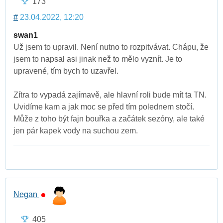
173
#
23.04.2022, 12:20
swan1
Už jsem to upravil. Není nutno to rozpitvávat. Chápu, že
jsem to napsal asi jinak než to mělo vyznít. Je to
upravené, tím bych to uzavřel.
Zítra to vypadá zajímavě, ale hlavní roli bude mít ta TN.
Uvidíme kam a jak moc se před tím polednem stočí.
Může z toho být fajn bouřka a začátek sezóny, ale také
jen pár kapek vody na suchou zem.
Negan
405