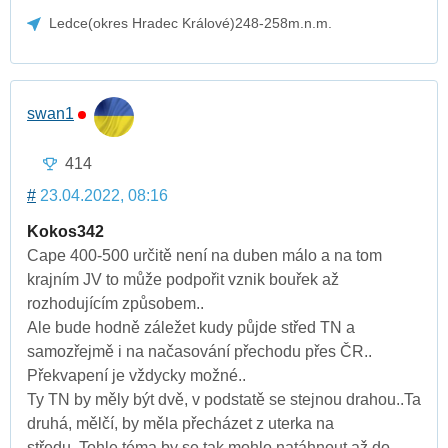
Ledce(okres Hradec Králové)248-258m.n.m.
swan1
414
#
23.04.2022, 08:16
Kokos342
Cape 400-500 určitě není na duben málo a na tom
krajním JV to může podpořit vznik bouřek až
rozhodujícím způsobem..
Ale bude hodně záležet kudy půjde střed TN a
samozřejmě i na načasování přechodu přes ČR..
Překvapení je vždycky možné..
Ty TN by měly být dvě, v podstatě se stejnou drahou..Ta
druhá, mělčí, by měla přecházet z uterka na
středu..Tohle téma by se tak mohlo natáhnout až do