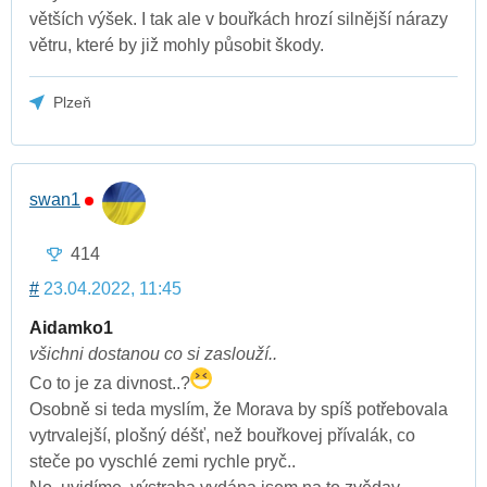
větších výšek. I tak ale v bouřkách hrozí silnější nárazy
větru, které by již mohly působit škody.
Plzeň
swan1
414
#
23.04.2022, 11:45
Aidamko1
všichni dostanou co si zaslouží..
Co to je za divnost..?
Osobně si teda myslím, že Morava by spíš potřebovala
vytrvalejší, plošný déšť, než bouřkovej přívalák, co
steče po vyschlé zemi rychle pryč..