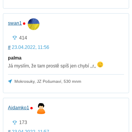
swan1
414
#
23.04.2022, 11:56
palma
Já myslím, že tam prostě spíš jen chybí ,,r,,
Mokrosuky, JZ Pošumaví, 530 mnm
Aidamko1
173
#
23.04.2022, 11:57