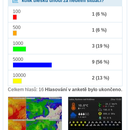
kolik blesků uhodí za nedělní situaci?
100
1 (6 %)
500
1 (6 %)
1000
3 (19 %)
5000
9 (56 %)
10000
2 (13 %)
Celkem hlasů: 16
Hlasování v anketě bylo ukončeno.