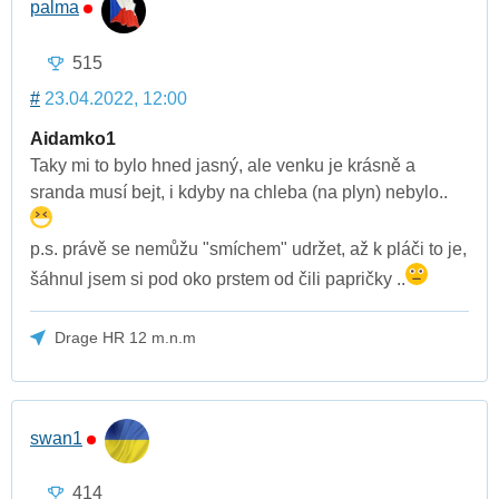
palma
515
#
23.04.2022, 12:00
Aidamko1
Taky mi to bylo hned jasný, ale venku je krásně a
sranda musí bejt, i kdyby na chleba (na plyn) nebylo..
p.s. právě se nemůžu "smíchem" udržet, až k pláči to je,
šáhnul jsem si pod oko prstem od čili papričky ..
Drage HR 12 m.n.m
swan1
414