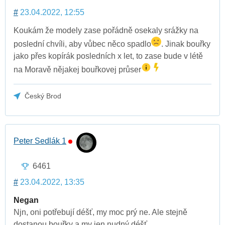
#
23.04.2022, 12:55
Koukám že modely zase pořádně osekaly srážky na
poslední chvíli, aby vůbec něco spadlo
. Jinak bouřky
jako přes kopírák posledních x let, to zase bude v létě
na Moravě nějakej bouřkovej průser
Český Brod
Peter Sedlák 1
6461
#
23.04.2022, 13:35
Negan
Njn, oni potřebují déšť, my moc prý ne. Ale stejně
dostanou bouřky a my jen nudný déšť.