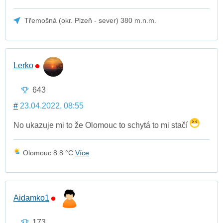
Třemošná (okr. Plzeň - sever) 380 m.n.m.
Lerko
643
#
23.04.2022, 08:55
No ukazuje mi to že Olomouc to schytá to mi stačí
Olomouc 8.8 °C
Více
Aidamko1
173