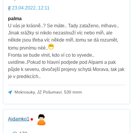
#
23.04.2022, 12:11
palma
U vás je krásně..? Se máte.. Tady zataženo, mlhavo..
Jinak srážky si nikdo nezaslouží víc nebo míň, ale
někde jsou třeba víc někde míň..tomu se dá rozumět,
tomu prvnímu néé..
Fronta se bude vlnit, kdo ví co to vyvede..
uvidíme..Pokud to hlavní podjede pod Alpami a pak
půjde k severu, divočejší projevy schytá Morava, tak jak
je v predikcích..
Mokrosuky, JZ Pošumaví, 530 mnm
Aidamko1