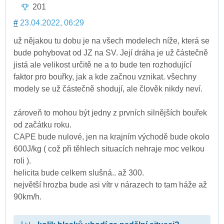
201
#
23.04.2022, 06:29
už nějakou tu dobu je na všech modelech níže, která se
bude pohybovat od JZ na SV. Její dráha je už částečně
jistá ale velikost určitě ne a to bude ten rozhodující
faktor pro bouřky, jak a kde začnou vznikat. všechny
modely se už částečně shodují, ale člověk nikdy neví.
zároveň to mohou být jedny z prvních silnějších bouřek
od začátku roku.
CAPE bude nulové, jen na krajním východě bude okolo
600J/kg ( což při těhlech situacích nehraje moc velkou
roli ).
helicita bude celkem slušná.. až 300.
největší hrozba bude asi vítr v nárazech to tam háže až
90km/h.