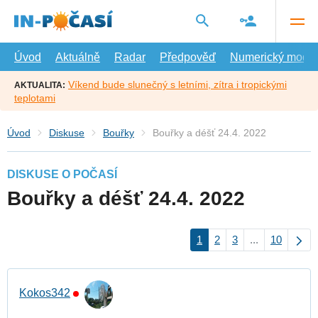
Přejít
na
hlavní
obsah
Úvod
Aktuálně
Radar
Předpověď
Numerický model
Víkend bude slunečný s letními, zítra i tropickými
AKTUALITA:
teplotami
Úvod
Diskuse
Bouřky
Bouřky a déšť 24.4. 2022
DISKUSE O POČASÍ
Bouřky a déšť 24.4. 2022
1
2
3
...
10
Kokos342