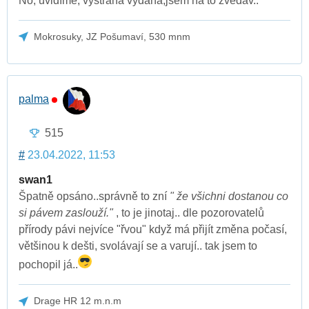
No, uvidíme, výstraha vydána,jsem na to zvědav..
Mokrosuky, JZ Pošumaví, 530 mnm
palma
515
#
23.04.2022, 11:53
swan1
Špatně opsáno..správně to zní
" že všichni dostanou co
si pávem zaslouží."
, to je jinotaj.. dle pozorovatelů
přírody pávi nejvíce "řvou" když má přijít změna počasí,
většinou k dešti, svolávají se a varují.. tak jsem to
pochopil já..
Drage HR 12 m.n.m