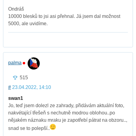
Ondráš
10000 blesků to jsi asi přehnal. Já jsem dal možnost
5000, ale uvidíme.
palma
515
#
23.04.2022, 14:10
swan1
Jo, teď jsem dolezl ze zahrady, přidávám aktuální foto,
nakvétající třešeň s nechutně modrou oblohou..po
nějakém náznaku mraku je zapotřebí pátrat na obzoru..,
snad se to polepší..