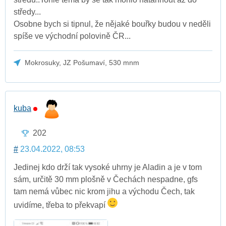
středy...
Osobne bych si tipnul, že nějaké bouřky budou v neděli
spíše ve východní polovině ČR...
Mokrosuky, JZ Pošumaví, 530 mnm
kuba
202
#
23.04.2022, 08:53
Jedinej kdo drží tak vysoké uhrny je Aladin a je v tom
sám, určitě 30 mm plošně v Čechách nespadne, gfs
tam nemá vůbec nic krom jihu a východu Čech, tak
uvidíme, třeba to překvapí