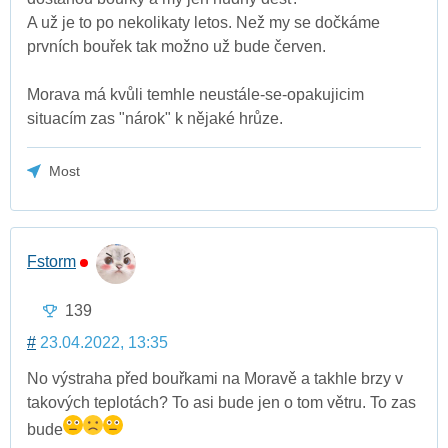
A už je to po nekolikaty letos. Než my se dočkáme
prvních bouřek tak možno už bude červen.
Morava má kvůli temhle neustále-se-opakujicim
situacím zas "nárok" k nějaké hrůze.
Most
Fstorm
139
#
23.04.2022, 13:35
No výstraha před bouřkami na Moravě a takhle brzy v
takových teplotách? To asi bude jen o tom větru. To zas
bude