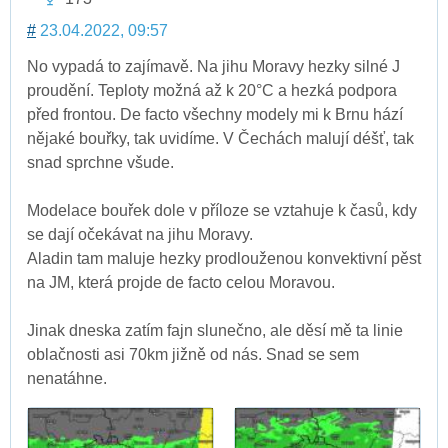
#
23.04.2022, 09:57
No vypadá to zajímavě. Na jihu Moravy hezky silné J
proudění. Teploty možná až k 20°C a hezká podpora
před frontou. De facto všechny modely mi k Brnu hází
nějaké bouřky, tak uvidíme. V Čechách malují déšť, tak
snad sprchne všude.
Modelace bouřek dole v příloze se vztahuje k časů, kdy
se dají očekávat na jihu Moravy.
Aladin tam maluje hezky prodlouženou konvektivní pěst
na JM, která projde de facto celou Moravou.
Jinak dneska zatím fajn slunečno, ale děsí mě ta linie
oblačnosti asi 70km jižně od nás. Snad se sem
nenatáhne.