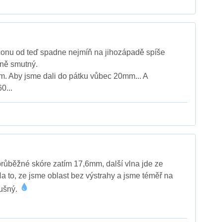
conu od teď spadne nejmíň na jihozápadě spíše
odně smutný.
 Aby jsme dali do pátku vůbec 20mm... A
0...
průběžné skóre zatím 17,6mm, další vlna jde ze
a to, ze jsme oblast bez výstrahy a jsme téměř na
ušný.