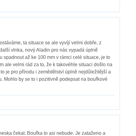
stáváme, ta situace se ale vyvíjí velmi dobře, z
 další vlnka, nový Aladin pro nás vypadá úplně
u spadnout až ke 100 mm v rámci celé situace, je to
em ale velmi rád za to, že k takovéhle situaci došlo na
to je pro přírodu i zemědělství úplně nejdůležitější a
nu. Mohlo by se to i pozitivně podepsat na bouřkové
eska čekat. Bouřka to asi nebude. Je zataženo a