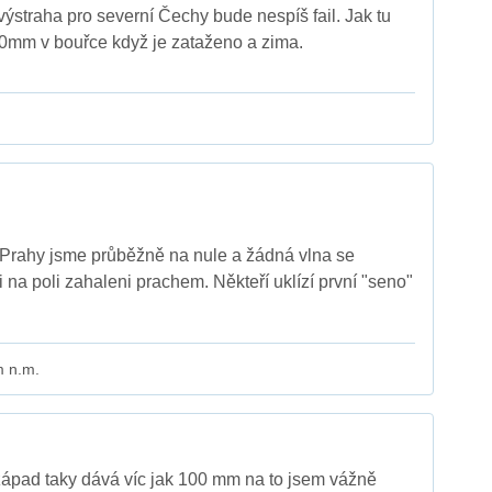
výstraha pro severní Čechy bude nespíš fail. Jak tu
mm v bouřce když je zataženo a zima.
 Prahy jsme průběžně na nule a žádná vlna se
 na poli zahaleni prachem. Někteří uklízí první "seno"
m n.m.
západ taky dává víc jak 100 mm na to jsem vážně