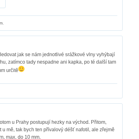
m.
edovat jak se nám jednotlivé srážkové vlny vyhýbají
hu, zatímco tady nespadne ani kapka, po té další tam
m určitě
otom u Prahy postupují hezky na východ. Přitom,
u mě, tak bych ten přívalový déšť nafotil, ale zřejmě
m, max. do 10 mm.