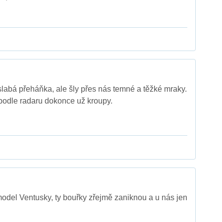
labá přeháňka, ale šly přes nás temné a těžké mraky.
podle radaru dokonce už kroupy.
odel Ventusky, ty bouřky zřejmě zaniknou a u nás jen