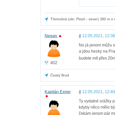
Třemošná (okr. Plzeň - sever) 380 m.n.
Negan
#
12.05.2021, 12:38
No já jenom můžu sl
a jdou hezky na Pra
budete mít přes 20m
402
Český Brod
Kapitán Exner
#
12.05.2021, 12:40
Ty vydatné srážky p
kdyby něco mělo být 
čekám jenom pár m