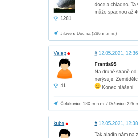
docela chladno. Ta 
může spadnou až 40
1281
Jílové u Děčína (286 m.n.m.)
Valep
#
12.05.2021, 12:36
Frantis95
Na druhé straně od
nerýsuje. Zemědělci
41
Konec hlášení.
Čelákovice 180 m n.m. / Držovice 225 
kuba
#
12.05.2021, 12:38
Tak aladin nám na 