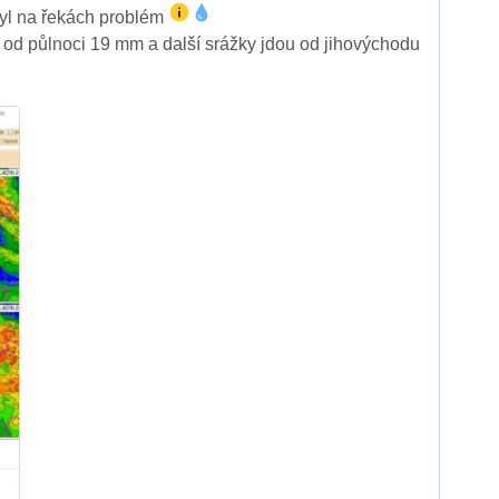
byl na řekách problém
 od půlnoci 19 mm a další srážky jdou od jihovýchodu