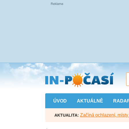
Přejít
na
hlavní
obsah
ÚVOD
AKTUÁLNĚ
RADA
Začíná ochlazení, míst
AKTUALITA: