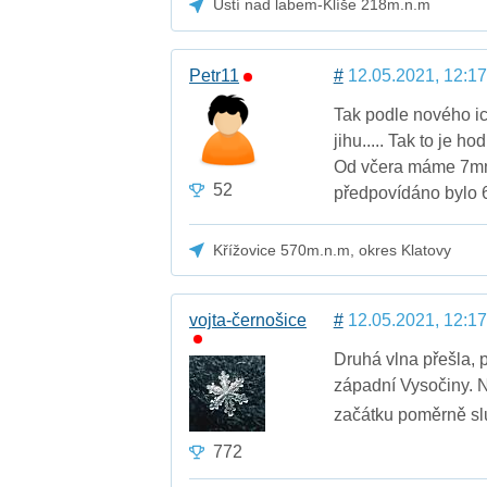
Ústí nad labem-Klíše 218m.n.m
Petr11
#
12.05.2021, 12:17
Tak podle nového i
jihu..... Tak to je h
Od včera máme 7mm.
52
předpovídáno bylo 6
Křížovice 570m.n.m, okres Klatovy
vojta-černošice
#
12.05.2021, 12:17
Druhá vlna přešla, 
západní Vysočiny. N
začátku poměrně sl
772