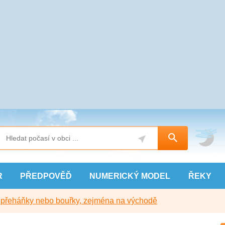
R
PŘEDPOVĚĎ
NUMERICKÝ
MODEL
ŘEKY
y přeháňky nebo bouřky, zejména na východě