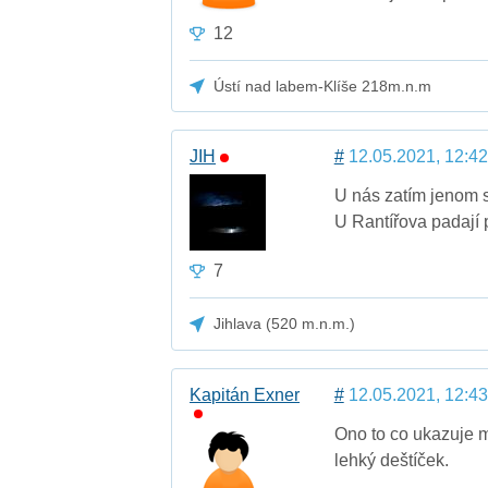
12
Ústí nad labem-Klíše 218m.n.m
JIH
#
12.05.2021, 12:42
U nás zatím jenom s
U Rantířova padají 
7
Jihlava (520 m.n.m.)
Kapitán Exner
#
12.05.2021, 12:43
Ono to co ukazuje m
lehký deštíček.