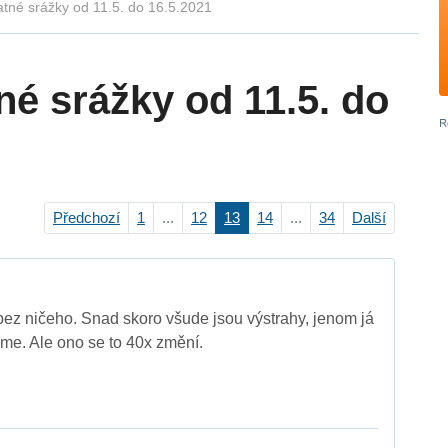
atné srážky od 11.5. do 16.5.2021
né srážky od 11.5. do
Předchozí
1
...
12
13
14
...
34
Další
bez ničeho. Snad skoro všude jsou výstrahy, jenom já
me. Ale ono se to 40x změní.