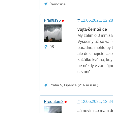
Černošice
Frantis95
#
12.05.2021, 12:28
vojta-černošice
My zatím o 3 mm zao
Vysočiny už se valí
98
parádně, mohlo by t
ale dost nejisté. Js
začátku května, kdy 
ne někdy v září, říj
sezoně.
Praha 5, Lipence (216 m.n.m.)
Predators2
#
12.05.2021, 12:34
Já nevím co mám dn