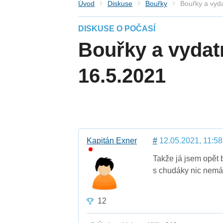
Úvod
Diskuse
Bouřky
Bouřky a vyd
DISKUSE O POČASÍ
Bouřky a vydat
16.5.2021
Kapitán Exner
#
12.05.2021, 11:58
Takže já jsem opět 
s chudáky nic nemá
12