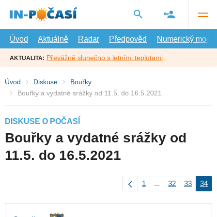
Přejít
na
hlavní
obsah
Úvod
Aktuálně
Radar
Předpověď
Numerický model
Převážně slunečno s letními teplotami
AKTUALITA:
Úvod
Diskuse
Bouřky
Bouřky a vydatné srážky od 11.5. do 16.5.2021
DISKUSE O POČASÍ
Bouřky a vydatné srážky od
11.5. do 16.5.2021
1
...
32
33
34