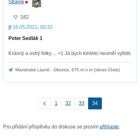
Stranik
182
#
16.05.2021, 00:32
Peter Sedlák 1
Krásný a ostrý fotky ... +1 Já bych tohleto neuměl vyfotit.
Mariánské Lázně - Úšovice, 675 m.n.m (okres Cheb)
1
32
33
34
Pro přidání příspěvku do diskuse se prosím
přihlaste
.