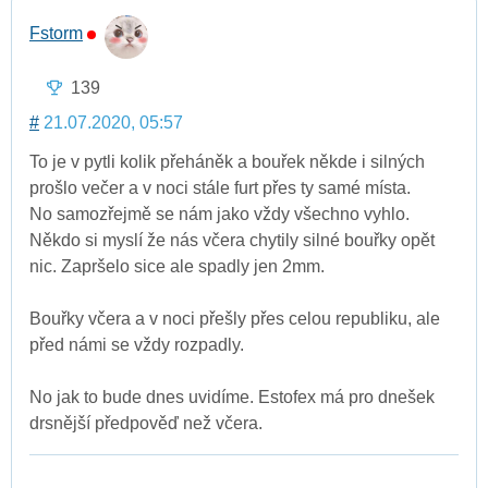
Fstorm
139
#
21.07.2020, 05:57
To je v pytli kolik přeháněk a bouřek někde i silných
prošlo večer a v noci stále furt přes ty samé místa.
No samozřejmě se nám jako vždy všechno vyhlo.
Někdo si myslí že nás včera chytily silné bouřky opět
nic. Zapršelo sice ale spadly jen 2mm.
Bouřky včera a v noci přešly přes celou republiku, ale
před námi se vždy rozpadly.
No jak to bude dnes uvidíme. Estofex má pro dnešek
drsnější předpověď než včera.