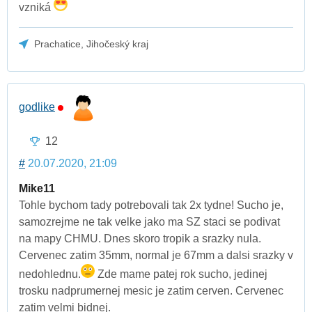
vzniká
Prachatice, Jihočeský kraj
godlike
12
#
20.07.2020, 21:09
Mike11
Tohle bychom tady potrebovali tak 2x tydne! Sucho je,
samozrejme ne tak velke jako ma SZ staci se podivat
na mapy CHMU. Dnes skoro tropik a srazky nula.
Cervenec zatim 35mm, normal je 67mm a dalsi srazky v
nedohlednu.
Zde mame patej rok sucho, jedinej
trosku nadprumernej mesic je zatim cerven. Cervenec
zatim velmi bidnej.