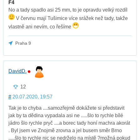
F4
No a tady spadlo asi 25 mm, to je opravdu velký rozdíl
V červnu mají Tušimice více srážek než tady, takže
vlastně ani nevím, co řešíme
Praha 9
DavidD.
12
#
20.07.2020, 19:57
Tak je to chyba ....samozřejmě dokážete si představit
jak by ta dědina vypadala asi ne .....šlo to rychle bílé
jádro šlo rychle pryč ....a borec tady honí machra akorát
. Byl jsem ve Znojmě zrovna a jel busem směr Brno
.....šlo to rychle nic se nedrželo na místě ?možná pokud