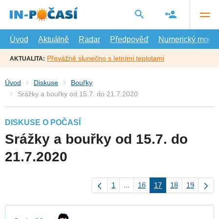
Přejít
na
hlavní
obsah
Úvod
Aktuálně
Radar
Předpověď
Numerický model
Převážně slunečno s letními teplotami
AKTUALITA:
Úvod
Diskuse
Bouřky
Srážky a bouřky od 15.7. do 21.7.2020
DISKUSE O POČASÍ
Srážky a bouřky od 15.7. do
21.7.2020
1
...
16
17
18
19