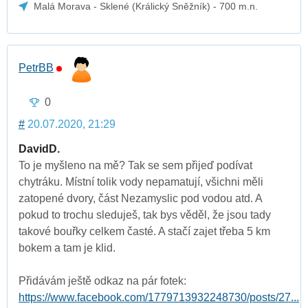
Malá Morava - Sklené (Králický Sněžník) - 700 m.n.
PetrBB
0
#
20.07.2020, 21:29
DavidD.
To je myšleno na mě? Tak se sem přijeď podívat
chytráku. Místní tolik vody nepamatují, všichni měli
zatopené dvory, část Nezamyslic pod vodou atd. A
pokud to trochu sleduješ, tak bys věděl, že jsou tady
takové bouřky celkem časté. A stačí zajet třeba 5 km
bokem a tam je klid.
Přidávám ještě odkaz na pár fotek:
https://www.facebook.com/1779713932248730/posts/27...