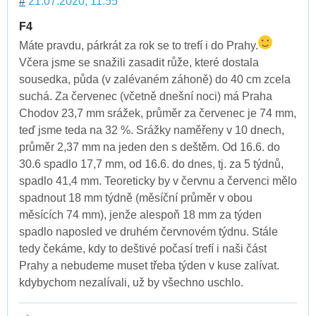
#
21.07.2020, 11:55
F4
Máte pravdu, párkrát za rok se to trefí i do Prahy.
Včera jsme se snažili zasadit růže, které dostala
sousedka, půda (v zalévaném záhoně) do 40 cm zcela
suchá. Za červenec (včetně dnešní noci) má Praha
Chodov 23,7 mm srážek, průměr za červenec je 74 mm,
teď jsme teda na 32 %. Srážky naměřeny v 10 dnech,
průměr 2,37 mm na jeden den s deštěm. Od 16.6. do
30.6 spadlo 17,7 mm, od 16.6. do dnes, tj. za 5 týdnů,
spadlo 41,4 mm. Teoreticky by v červnu a červenci mělo
spadnout 18 mm týdně (měsíční průměr v obou
měsících 74 mm), jenže alespoň 18 mm za týden
spadlo naposled ve druhém červnovém týdnu. Stále
tedy čekáme, kdy to deštivé počasí trefí i naši část
Prahy a nebudeme muset třeba týden v kuse zalívat.
kdybychom nezalívali, už by všechno uschlo.