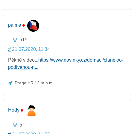
palma
515
#
21.07.2020, 11:34
Pěkné video...
https://www.novinky.cz/domaci/clanek/o-
podivanou-n...
Drage HR 12 m.n.m
Hody
5