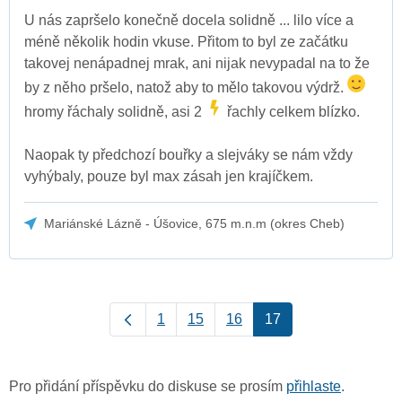
U nás zapršelo konečně docela solidně ... lilo více a
méně několik hodin vkuse. Přitom to byl ze začátku
takovej nenápadnej mrak, ani nijak nevypadal na to že
by z něho pršelo, natož aby to mělo takovou výdrž.
hromy řáchaly solidně, asi 2
řachly celkem blízko.
Naopak ty předchozí bouřky a slejváky se nám vždy
vyhýbaly, pouze byl max zásah jen krajíčkem.
Mariánské Lázně - Úšovice, 675 m.n.m (okres Cheb)
1
15
16
17
Pro přidání příspěvku do diskuse se prosím
přihlaste
.