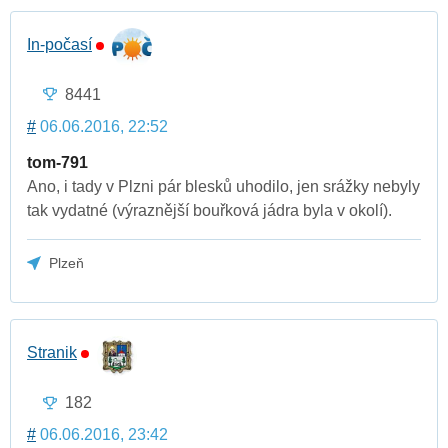
In-počasí
8441
#
06.06.2016, 22:52
tom-791
Ano, i tady v Plzni pár blesků uhodilo, jen srážky nebyly
tak vydatné (výraznější bouřková jádra byla v okolí).
Plzeň
Stranik
182
#
06.06.2016, 23:42