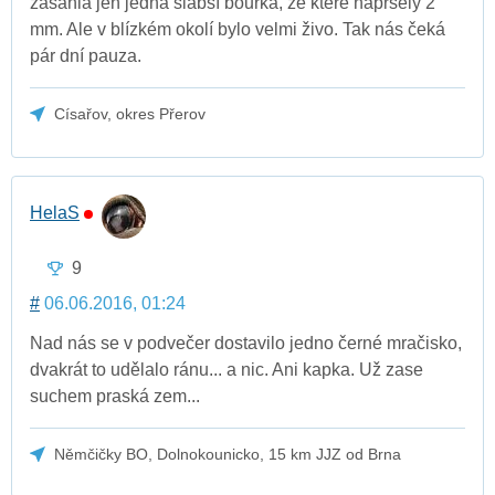
zasáhla jen jedna slabší bouřka, ze které napršely 2
mm. Ale v blízkém okolí bylo velmi živo. Tak nás čeká
pár dní pauza.
Císařov, okres Přerov
HelaS
9
#
06.06.2016, 01:24
Nad nás se v podvečer dostavilo jedno černé mračisko,
dvakrát to udělalo ránu... a nic. Ani kapka. Už zase
suchem praská zem...
Němčičky BO, Dolnokounicko, 15 km JJZ od Brna