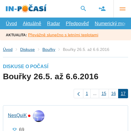
Přejít
na
hlavní
obsah
Úvod
Aktuálně
Radar
Předpověď
Numerický model
Převážně slunečno s letními teplotami
AKTUALITA:
Úvod
Diskuse
Bouřky
Bouřky 26.5. až 6.6.2016
DISKUSE O POČASÍ
Bouřky 26.5. až 6.6.2016
1
...
15
16
17
NesQuiK
69