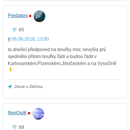
Predators
65
#
06.06.2016, 13:00
ta dnešní předpoved na bouřky moc nevyšla prý
ojediněle přitom bouřky řádí a budou řádit v
Karlovarském,Plzenském,Jihočeském a na Vysočině
Jílové u Děčína
NesQuiK
69