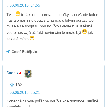
#
06.06.2016, 14:55
Tvl...
to fakt není normální, bouřky jsou všude kolem
nás ale námi nejdou.. šla na nás s bílými odrazy ale
musela se spojit s jinou bouřkou vedle ní a jít těsně
vedle nás ... já už fakt nevím čím to může být
jak
zakleté místo
České Budějovice
Stranik
182
#
06.06.2016, 15:21
Konečně tu byla pořádná bouřka kde dokonce i slušně
napršelo ... +1