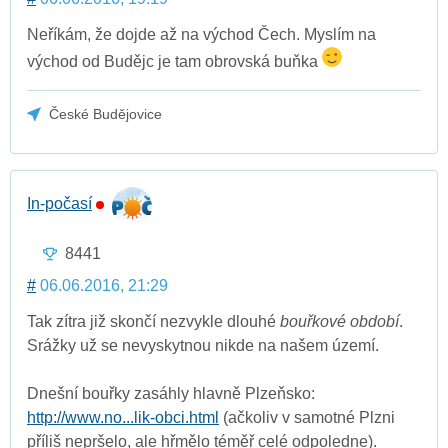
Neříkám, že dojde až na východ Čech. Myslím na
východ od Budějc je tam obrovská buňka
České Budějovice
In-počasí
8441
#
06.06.2016, 21:29
Tak zítra již skončí nezvykle dlouhé
bouřkové období
.
Srážky už se nevyskytnou nikde na našem území.
Dnešní bouřky zasáhly hlavně Plzeňsko:
http://www.no...lik-obci.html
(ačkoliv v samotné Plzni
příliš nepršelo, ale hřmělo téměř celé odpoledne).