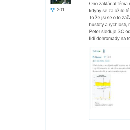
Ono zakládat téma n
201
kdyby se založilo té
To že jsi se o to za
hustoty a rychlosti,
Peter sleduje SC od
lidí dohromady na to