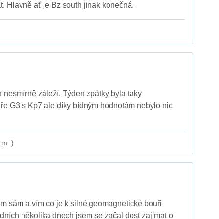
. Hlavně ať je Bz south jinak konečná.
h nesmírně záleží. Týden zpátky byla taky
e G3 s Kp7 ale díky bídným hodnotám nebylo nic
.m. )
m sám a vím co je k silné geomagnetické bouři
edních několika dnech jsem se začal dost zajímat o