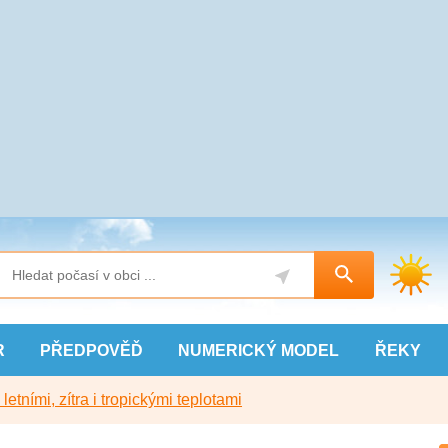
R
PŘEDPOVĚĎ
NUMERICKÝ
MODEL
ŘEKY
etními, zítra i tropickými teplotami