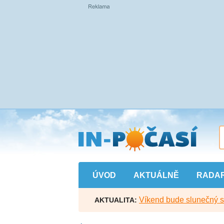
Přejít
na
hlavní
obsah
ÚVOD
AKTUÁLNĚ
RADA
Víkend bude slunečný s l
AKTUALITA: