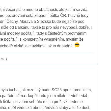
ní večer stále mnoho oblačnosti, ale zatím se zdá
 pro pozorování celá západní půlka ČR, hlavně tedy
odní Čechy. Morava a Slezsko bude nejspíše pod
 níže od Balkánu, takže to pro nás nevypadá dobře. I
ální modely počítají i tady s částečným protrháním
 počítají i s kompletním vyjasněním, myslím že
ýchodě nízké, ale uvidíme jak to dopadne.
.m. )
 byla tucha, jak rozdílný bude SC25 oproti predikcím,
la parádní téma.. kupříkladu jsem nikde nedohledal,
k lišila, co v tom sehrálo roli, a proč, vzhledem k
bíhá, opět vědecká obec předvídá slabý a to že dost,