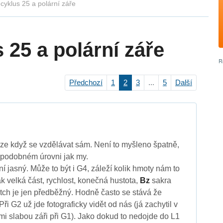
cyklus 25 a polární záře
 25 a polární záře
Předchozí
1
2
3
...
5
Další
kuze když se vzdělávat sám. Není to myšleno špatně,
a podobném úrovni jak my.
í jasný. Může to být i G4, záleží kolik hmoty nám to
jak velká část, rychlost, konečná hustota,
Bz
sakra
atch je jen předběžný. Hodně často se stává že
Při G2 už jde fotograficky vidět od nás (já zachytil v
lmi slabou záři při G1). Jako dokud to nedojde do L1