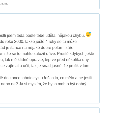
.n.m.
stli jsem teda podle tebe udělal nějakou chybu.
do roku 2030, takže ještě 4 roky se tu může
řád je šance na nějaké dobré polární záře.
 že se to mohlo založit dříve. Prostě kdybych ještě
u, tak mě klidně opravte, teprve před několika dny
ce zajímat a učit, tak je snad jasné, že profík v tom
ě do konce tohoto cyklu řešilo to, co mělo a ne jestli
 nebo ne? Já si myslím, že by to mohlo být dobrý.