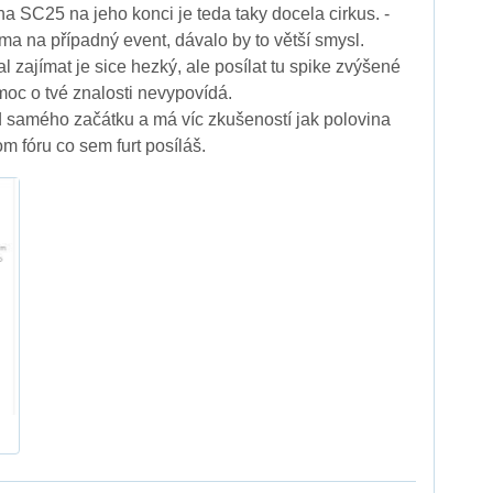
a SC25 na jeho konci je teda taky docela cirkus. -
ma na případný event, dávalo by to větší smysl.
čal zajímat je sice hezký, ale posílat tu spike zvýšené
 moc o tvé znalosti nevypovídá.
 samého začátku a má víc zkušeností jak polovina
m fóru co sem furt posíláš.