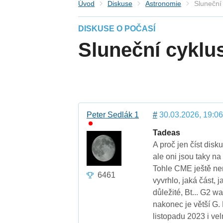
Úvod
Diskuse
Astronomie
Sluneční 
DISKUSE O POČASÍ
Sluneční cyklus
Peter Sedlák 1
#
30.03.2026, 19:06
Tadeas
A proč jen číst dis
ale oni jsou taky n
Tohle CME ještě nen
6461
vyvrhlo, jaká část, 
důležité, Bt... G2 w
nakonec je větší G. 
listopadu 2023 i ve