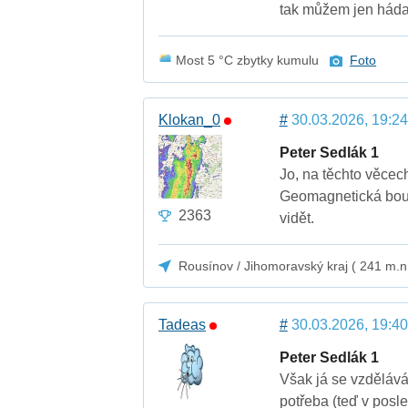
tak můžem jen hádat
Most 5 °C zbytky kumulu
Foto
Klokan_0
#
30.03.2026, 19:24
Peter Sedlák 1
Jo, na těchto věcec
Geomagnetická bouř
2363
vidět.
Rousínov / Jihomoravský kraj ( 241 m.n
Tadeas
#
30.03.2026, 19:40
Peter Sedlák 1
Však já se vzdělává
potřeba (teď v posl