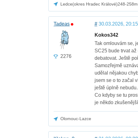
Ledce(okres Hradec Králové)248-258m
Tadeas
#
30.03.2026, 20:15
Kokos342
Tak omlouvám se, je
SC25 bude trvat až 
2276
debatovat. Ještě po
Samozřejmě uznávám,
udělal nějakou chyb
jsem se o to začal ví
ještě úplně nebudu.
Co kdyby se tu prost
je někdo zkušenější
Olomouc-Lazce