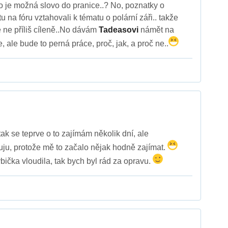
to je možná slovo do pranice..? No, poznatky o
tu na fóru vztahovali k tématu o polární záři.. takže
 ne příliš cíleně..No dávám
Tadeasovi
námět na
 ale bude to perná práce, proč, jak, a proč ne..
tak se teprve o to zajímám několik dní, ale
ju, protože mě to začalo nějak hodně zajímat.
bička vloudila, tak bych byl rád za opravu.