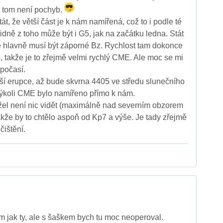
O tom není pochyb.
, že větší část je k nám namířená, což to i podle té
idně z toho může být i G5, jak na začátku ledna. Stát
e hlavně musí být záporné Bz. Rychlost tam dokonce
, takže je to zřejmě velmi rychlý CME. Ale moc se mi
 počasí.
lší erupce, až bude skvrna 4405 ve středu slunečního
kýkoli CME bylo namířeno přímo k nám.
žel není nic vidět (maximálně nad severním obzorem
kže by to chtělo aspoň od Kp7 a výše. Je tady zřejmě
ištění.
m jak ty, ale s šaškem bych tu moc neoperoval.