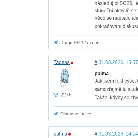
následující SC26.. 
sluneční aktivitě se 
něco se napsalo ale
pokračování diskuse,
Drage HR 12 m.n.m
Tadeas
#
31.03.2026, 13:57
palma
Jak jsem řekl výše, 
samozřejmě tu studu
2276
Takže, kdyby se chy
Olomouc-Lazce
palma
#
31.03.2026, 14:14