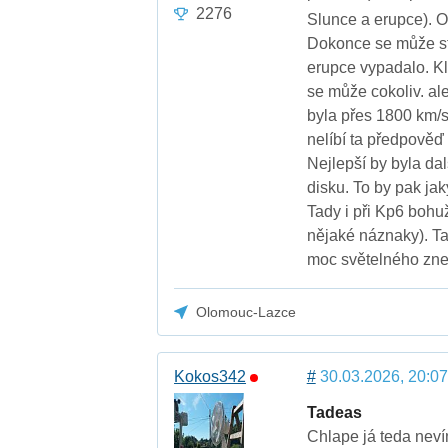
2276
Slunce a erupce). 
Dokonce se může stát
erupce vypadalo. Kl
se může cokoliv. al
byla přes 1800 km/s
nelíbí ta předpověď
Nejlepší by byla da
disku. To by pak ja
Tady i při Kp6 bohu
nějaké náznaky). Ta
moc světelného zneč
Olomouc-Lazce
Kokos342
#
30.03.2026, 20:07
Tadeas
Chlape já teda neví