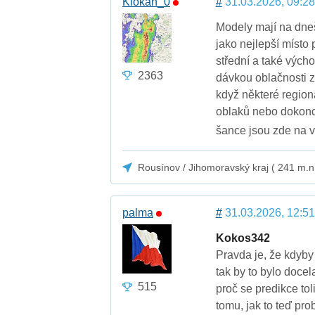
Klokan_0
#
31.03.2026, 09:28
Modely mají na dneš
jako nejlepší místo
střední a také vých
2363
dávkou oblačnosti z
když některé region
oblaků nebo dokonce
šance jsou zde na v
Rousínov / Jihomoravský kraj ( 241 m.n
palma
#
31.03.2026, 12:51
Kokos342
Pravda je, že kdyby
tak by to bylo doce
515
proč se predikce toli
tomu, jak to teď pro