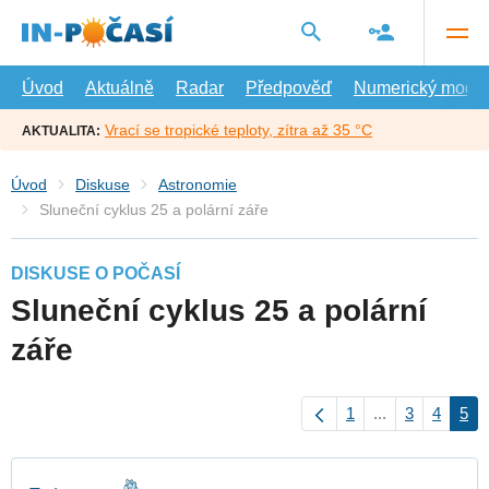
Přejít
na
hlavní
obsah
Úvod
Aktuálně
Radar
Předpověď
Numerický model
Vrací se tropické teploty, zítra až 35 °C
AKTUALITA:
Úvod
Diskuse
Astronomie
Sluneční cyklus 25 a polární záře
DISKUSE O POČASÍ
Sluneční cyklus 25 a polární
záře
1
...
3
4
5