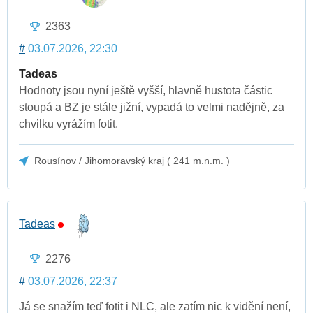
2363
#
03.07.2026, 22:30
Tadeas
Hodnoty jsou nyní ještě vyšší, hlavně hustota částic
stoupá a BZ je stále jižní, vypadá to velmi nadějně, za
chvilku vyrážím fotit.
Rousínov / Jihomoravský kraj ( 241 m.n.m. )
Tadeas
2276
#
03.07.2026, 22:37
Já se snažím teď fotit i NLC, ale zatím nic k vidění není,