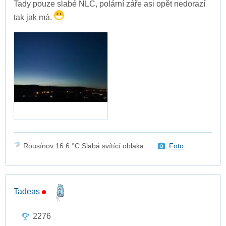
Tady pouze slabé NLC, polární záře asi opět nedorazí
tak jak má.
Rousínov 16.6 °C Slabá svítící oblaka ...
Foto
Tadeas
2276