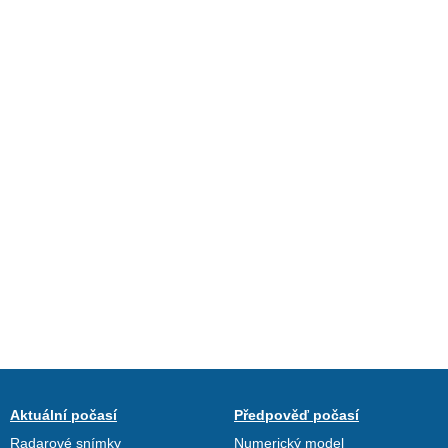
Aktuální počasí
Předpověď počasí
Radarové snímky
Numerický model