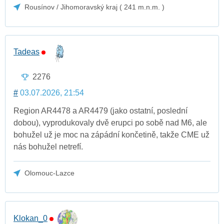
Rousínov / Jihomoravský kraj ( 241 m.n.m. )
Tadeas
2276
#
03.07.2026, 21:54
Region AR4478 a AR4479 (jako ostatní, poslední
dobou), vyprodukovaly dvě erupci po sobě nad M6, ale
bohužel už je moc na zápádní končetině, takže CME už
nás bohužel netrefí.
Olomouc-Lazce
Klokan_0