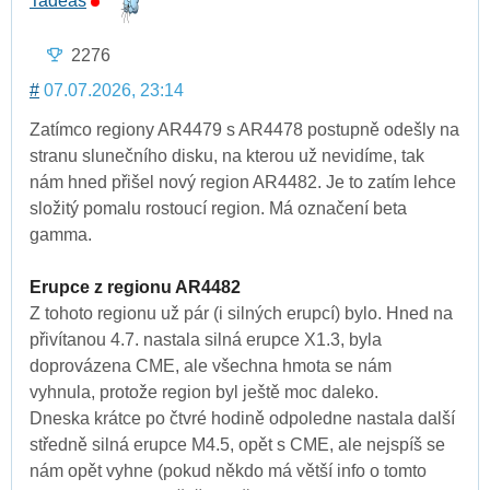
Tadeas
2276
#
07.07.2026, 23:14
Zatímco regiony AR4479 s AR4478 postupně odešly na
stranu slunečního disku, na kterou už nevidíme, tak
nám hned přišel nový region AR4482. Je to zatím lehce
složitý pomalu rostoucí region. Má označení beta
gamma.
Erupce z regionu AR4482
Z tohoto regionu už pár (i silných erupcí) bylo. Hned na
přivítanou 4.7. nastala silná erupce X1.3, byla
doprovázena CME, ale všechna hmota se nám
vyhnula, protože region byl ještě moc daleko.
Dneska krátce po čtvré hodině odpoledne nastala další
středně silná erupce M4.5, opět s CME, ale nejspíš se
nám opět vyhne (pokud někdo má větší info o tomto