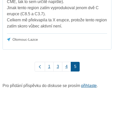
CME, tak to sem určitě napište).
Jinak tento region zatím vyprodukoval jenom dvě C
erupce (C8.5 a C3.7).
Celkem mě překvapila ta X erupce, protože tento region
zatím skoro vůbec aktivní není.
Olomouc-Lazce
1
3
4
5
Pro přidání příspěvku do diskuse se prosím
přihlaste
.